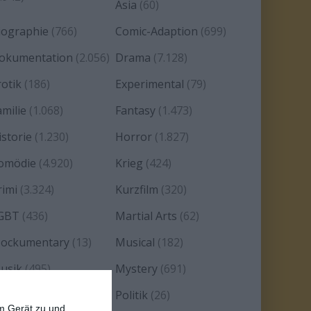
Asia
(60)
iographie
(766)
Comic-Adaption
(699)
okumentation
(2.056)
Drama
(7.128)
rotik
(186)
Experimental
(79)
amilie
(1.068)
Fantasy
(1.473)
istorie
(1.230)
Horror
(1.827)
omödie
(4.920)
Krieg
(424)
rimi
(3.324)
Kurzfilm
(320)
GBT
(436)
Martial Arts
(62)
ockumentary
(13)
Musical
(182)
usik
(495)
Mystery
(691)
oir
(29)
Politik
(26)
em Gerät zu und