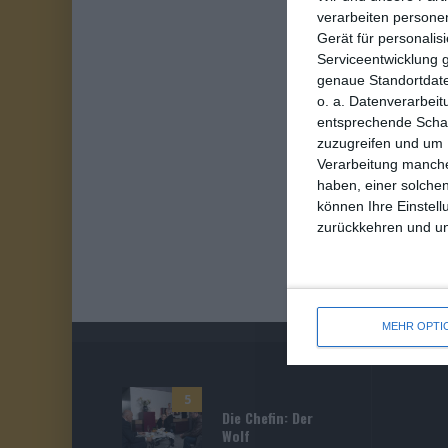
verarbeiten persone
Gerät für personali
Serviceentwicklung 
genaue Standortdate
o. a. Datenverarbeit
entsprechende Schalt
zuzugreifen und um 
Verarbeitung manche
haben, einer solchen
können Ihre Einstell
zurückkehren und unt
MEHR OPTI
5
Die Chefin: Der
Wolf