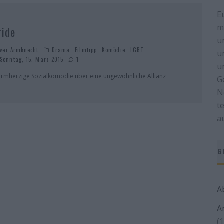
E
m
ride
u
iver Armknecht
Drama
Filmtipp
Komödie
LGBT
u
Sonntag, 15. März 2015
1
u
rmherzige Sozialkomödie über eine ungewöhnliche Allianz
G
N
t
a
G
A
A
(1