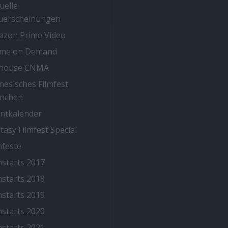
uelle
uerscheinungen
zon Prime Video
ime on Demand
thouse CNMA
nesisches Filmfest
nchen
ntkalender
tasy Filmfest Special
mfeste
mstarts 2017
mstarts 2018
mstarts 2019
mstarts 2020
mstarts 2021