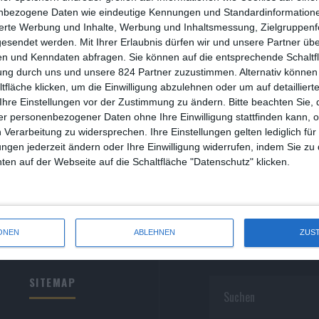
R
nbezogene Daten wie eindeutige Kennungen und Standardinformatione
sierte Werbung und Inhalte, Werbung und Inhaltsmessung, Zielgruppen
R
gesendet werden.
Mit Ihrer Erlaubnis dürfen wir und unsere Partner ü
n und Kenndaten abfragen. Sie können auf die entsprechende Schaltfl
S
ung durch uns und unsere 824 Partner zuzustimmen. Alternativ können 
fläche klicken, um die Einwilligung abzulehnen oder um auf detailliert
S
Ihre Einstellungen vor der Zustimmung zu ändern.
Bitte beachten Sie, 
r personenbezogener Daten ohne Ihre Einwilligung stattfinden kann, 
S
 Verarbeitung zu widersprechen. Ihre Einstellungen gelten lediglich für
S
ungen jederzeit ändern oder Ihre Einwilligung widerrufen, indem Sie zu
en auf der Webseite auf die Schaltfläche "Datenschutz" klicken.
W
ONEN
ABLEHNEN
ZUS
SITEMAP