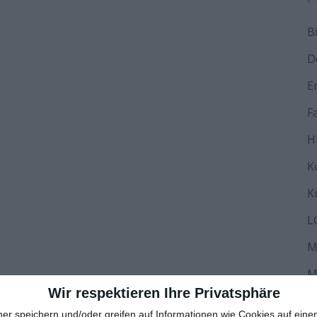
B
D
E
F
H
K
K
L
M
M
Wir respektieren Ihre Privatsphäre
N
ner speichern und/oder greifen auf Informationen wie Cookies auf ein