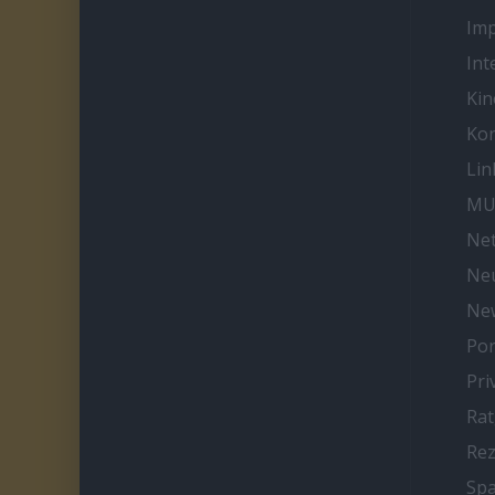
Im
Int
Kin
Kon
Lin
MU
Net
Neu
Ne
Por
Pri
Ra
Re
Spa