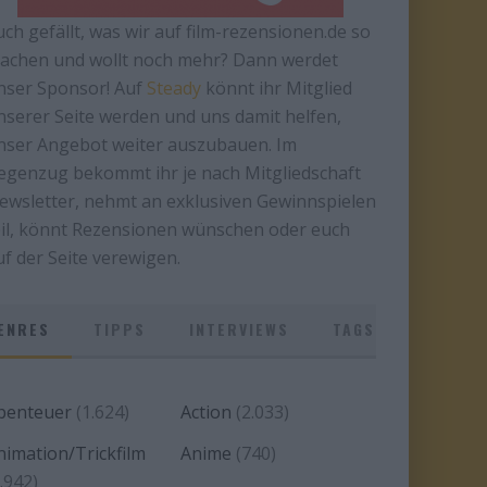
uch gefällt, was wir auf film-rezensionen.de so
achen und wollt noch mehr? Dann werdet
nser Sponsor! Auf
Steady
könnt ihr Mitglied
nserer Seite werden und uns damit helfen,
nser Angebot weiter auszubauen. Im
egenzug bekommt ihr je nach Mitgliedschaft
ewsletter, nehmt an exklusiven Gewinnspielen
eil, könnt Rezensionen wünschen oder euch
uf der Seite verewigen.
ENRES
TIPPS
INTERVIEWS
TAGS
benteuer
(1.624)
Action
(2.033)
nimation/Trickfilm
Anime
(740)
.942)