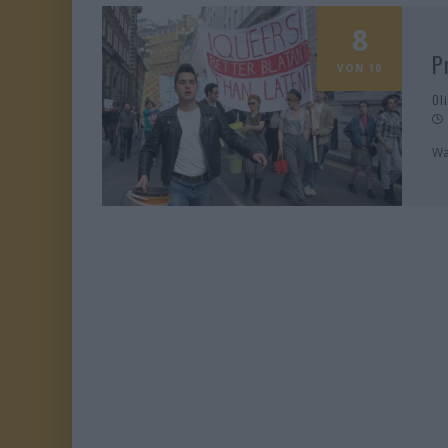
8
P
VON 10
Ol
Wa