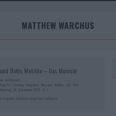
MATTHEW WARCHUS
A
oald Dahls Matilda – Das Musical
iver Armknecht
Familie
Fantasy
Komödie
Musical
Netflix
UK
USA
Sonntag, 25. Dezember 2022
1
ne begabte Schülerin wagt den Aufstand