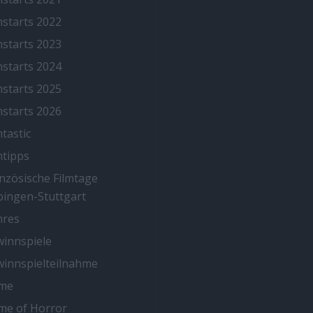
mstarts 2022
mstarts 2023
mstarts 2024
mstarts 2025
mstarts 2026
mtastic
mtipps
nzösische Filmtage
ingen-Stuttgart
nres
innspiele
innspielteilnahme
me
me of Horror