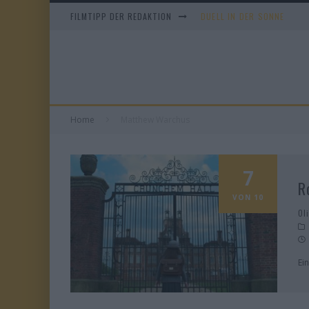
FILMTIPP DER REDAKTION
DUELL IN DER SONNE
EVERYTIME
WHAM! – 10 DAYS IN CHIN
TANGLES
Home
Matthew Warchus
7
R
VON 10
Ol
Ei