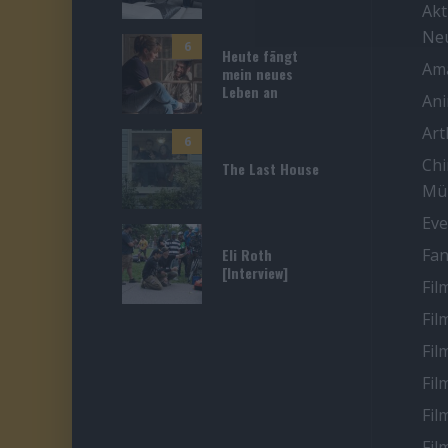
Akt
Ne
6
Heute fängt
Ama
mein neues
Leben an
An
Ar
6
Chi
The Last House
Mü
Eve
Eli Roth
Fan
[Interview]
Fil
Fil
Fil
Fil
Fil
Fil