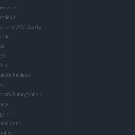
pressum
erviews
o- und DVD-Starts
takt
ks
BI
flix
este Reviews
ws
träts/Filmografien
vacy
tgeber
zensionen
mflix