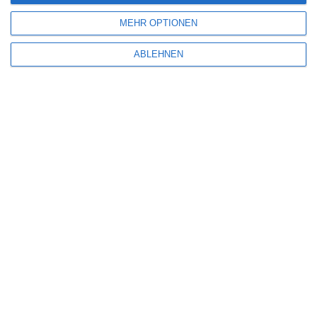
MEHR OPTIONEN
SITEMAP
ABLEHNEN
Aktuelle Neuerscheinungen
Amazon Prime Video
Anime on Demand
Arthouse CNMA
Chinesisches Filmfest München
Eventkalender
Fantasy Filmfest Special
Filmfeste
Filmstarts 2017
Filmstarts 2018
Filmstarts 2019
Filmstarts 2020