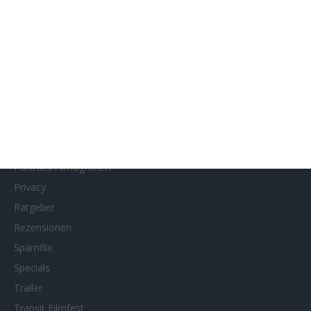
Interviews
Kino- und DVD-Starts
Kontakt
Links
MUBI
Netflix
Neueste Reviews
News
Porträts/Filmografien
Privacy
Ratgeber
Rezensionen
Spamflix
Specials
Trailer
Transit Filmfest