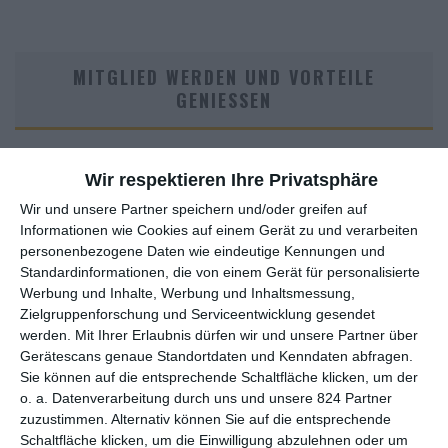
MITGLIED WERDEN UND VORTEILE
GENIESSEN
Wir respektieren Ihre Privatsphäre
Wir und unsere Partner speichern und/oder greifen auf
Informationen wie Cookies auf einem Gerät zu und verarbeiten
personenbezogene Daten wie eindeutige Kennungen und
Standardinformationen, die von einem Gerät für personalisierte
Werbung und Inhalte, Werbung und Inhaltsmessung,
Euch gefällt, was wir auf film-rezensionen.de so machen und
Zielgruppenforschung und Serviceentwicklung gesendet
wollt noch mehr? Dann werdet unser Sponsor! Auf
Steady
könnt
werden.
Mit Ihrer Erlaubnis dürfen wir und unsere Partner über
ihr Mitglied unserer Seite werden und uns damit helfen, unser
Gerätescans genaue Standortdaten und Kenndaten abfragen.
Angebot weiter auszubauen. Im Gegenzug bekommt ihr je nach
Sie können auf die entsprechende Schaltfläche klicken, um der
Mitgliedschaft Newsletter, nehmt an exklusiven Gewinnspielen
o. a. Datenverarbeitung durch uns und unsere 824 Partner
teil, könnt Rezensionen wünschen oder euch auf der Seite
zuzustimmen. Alternativ können Sie auf die entsprechende
Schaltfläche klicken, um die Einwilligung abzulehnen oder um
verewigen.