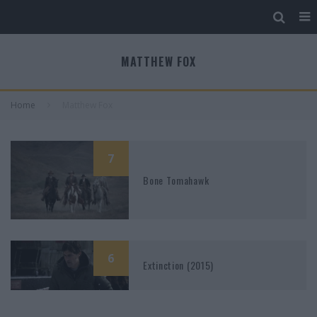
MATTHEW FOX
Home
Matthew Fox
7
Bone Tomahawk
6
Extinction (2015)