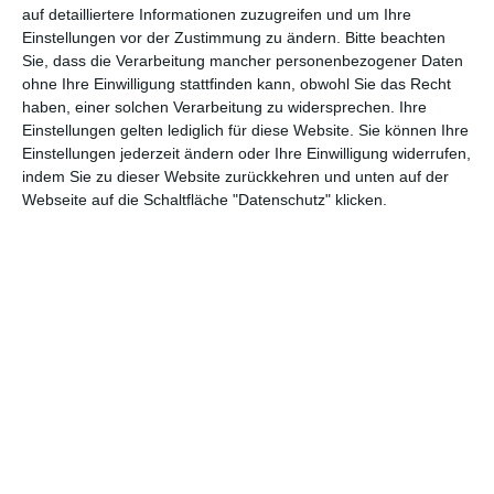
auf detailliertere Informationen zuzugreifen und um Ihre
Einstellungen vor der Zustimmung zu ändern.
Bitte beachten
Sie, dass die Verarbeitung mancher personenbezogener Daten
GENRES
TIPPS
INTERVIEWS
TAGS
ohne Ihre Einwilligung stattfinden kann, obwohl Sie das Recht
haben, einer solchen Verarbeitung zu widersprechen. Ihre
Einstellungen gelten lediglich für diese Website. Sie können Ihre
Abenteuer
(1.622)
Action
(2.028)
Einstellungen jederzeit ändern oder Ihre Einwilligung widerrufen,
indem Sie zu dieser Website zurückkehren und unten auf der
Animation/Trickfilm
(1.941)
Anime
(740)
Webseite auf die Schaltfläche "Datenschutz" klicken.
Asia
(60)
Biographie
(765)
Comic-Adaption
(698)
Dokumentation
(2.054)
Drama
(7.122)
Erotik
(186)
Experimental
(79)
Familie
(1.066)
Fantasy
(1.473)
Historie
(1.229)
Horror
(1.825)
Komödie
(4.912)
Krieg
(424)
Krimi
(3.314)
Kurzfilm
(320)
LGBT
(434)