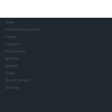
MUBI
Netflix
Neueste Reviews
News
Porträts/Filmografien
Privacy
Ratgeber
Rezensionen
Spamflix
Specials
Trailer
Transit Filmfest
Über uns