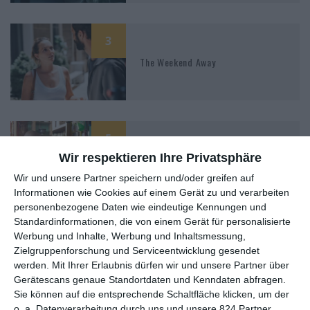
3
The Weekend Away
5
Wir respektieren Ihre Privatsphäre
Been So Long
Wir und unsere Partner speichern und/oder greifen auf
Informationen wie Cookies auf einem Gerät zu und verarbeiten
personenbezogene Daten wie eindeutige Kennungen und
Standardinformationen, die von einem Gerät für personalisierte
Werbung und Inhalte, Werbung und Inhaltsmessung,
Zielgruppenforschung und Serviceentwicklung gesendet
werden.
Mit Ihrer Erlaubnis dürfen wir und unsere Partner über
MITGLIED WERDEN UND VORTEILE
Gerätescans genaue Standortdaten und Kenndaten abfragen.
GENIESSEN
Sie können auf die entsprechende Schaltfläche klicken, um der
o. a. Datenverarbeitung durch uns und unsere 824 Partner