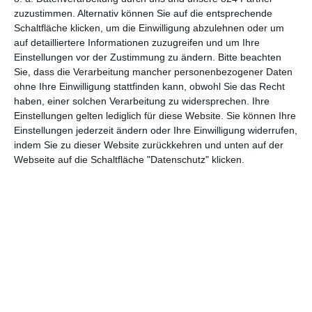
zuzustimmen. Alternativ können Sie auf die entsprechende
Schaltfläche klicken, um die Einwilligung abzulehnen oder um
auf detailliertere Informationen zuzugreifen und um Ihre
Einstellungen vor der Zustimmung zu ändern.
Bitte beachten
Sie, dass die Verarbeitung mancher personenbezogener Daten
ohne Ihre Einwilligung stattfinden kann, obwohl Sie das Recht
haben, einer solchen Verarbeitung zu widersprechen. Ihre
Einstellungen gelten lediglich für diese Website. Sie können Ihre
Euch gefällt, was wir auf film-rezensionen.de so machen und
Einstellungen jederzeit ändern oder Ihre Einwilligung widerrufen,
wollt noch mehr? Dann werdet unser Sponsor! Auf
Steady
könnt
indem Sie zu dieser Website zurückkehren und unten auf der
ihr Mitglied unserer Seite werden und uns damit helfen, unser
Webseite auf die Schaltfläche "Datenschutz" klicken.
Angebot weiter auszubauen. Im Gegenzug bekommt ihr je nach
Mitgliedschaft Newsletter, nehmt an exklusiven Gewinnspielen
teil, könnt Rezensionen wünschen oder euch auf der Seite
verewigen.
GENRES
TIPPS
INTERVIEWS
TAGS