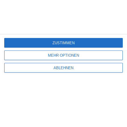
6
Heute fängt mein neues Leben an
6
The Last House
ZUSTIMMEN
MEHR OPTIONEN
ABLEHNEN
Eli Roth [Interview]
SITEMAP
Aktuelle Neuerscheinungen