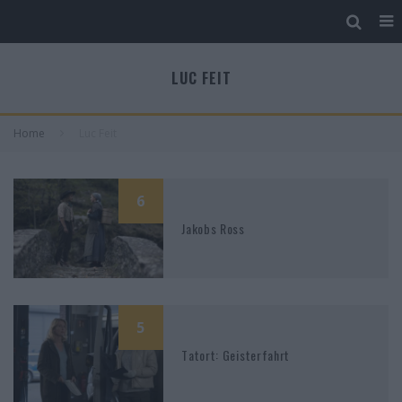
LUC FEIT
Home
Luc Feit
6
Jakobs Ross
5
Tatort: Geisterfahrt