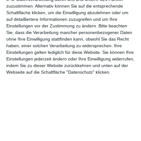
zuzustimmen. Alternativ können Sie auf die entsprechende
Schaltfläche klicken, um die Einwilligung abzulehnen oder um
auf detailliertere Informationen zuzugreifen und um Ihre
Einstellungen vor der Zustimmung zu ändern.
Bitte beachten
Sie, dass die Verarbeitung mancher personenbezogener Daten
ohne Ihre Einwilligung stattfinden kann, obwohl Sie das Recht
haben, einer solchen Verarbeitung zu widersprechen. Ihre
Einstellungen gelten lediglich für diese Website. Sie können Ihre
Euch gefällt, was wir auf film-rezensionen.de so machen und
Einstellungen jederzeit ändern oder Ihre Einwilligung widerrufen,
wollt noch mehr? Dann werdet unser Sponsor! Auf
Steady
könnt
indem Sie zu dieser Website zurückkehren und unten auf der
ihr Mitglied unserer Seite werden und uns damit helfen, unser
Webseite auf die Schaltfläche "Datenschutz" klicken.
Angebot weiter auszubauen. Im Gegenzug bekommt ihr je nach
Mitgliedschaft Newsletter, nehmt an exklusiven Gewinnspielen
teil, könnt Rezensionen wünschen oder euch auf der Seite
verewigen.
GENRES
TIPPS
INTERVIEWS
TAGS