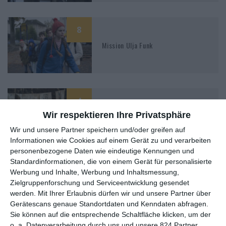
8
Mission Ulja Funk
4
Erzgebirgskrimi: Verhängnisvolle
Wir respektieren Ihre Privatsphäre
Recherche
Wir und unsere Partner speichern und/oder greifen auf
Informationen wie Cookies auf einem Gerät zu und verarbeiten
personenbezogene Daten wie eindeutige Kennungen und
Standardinformationen, die von einem Gerät für personalisierte
Werbung und Inhalte, Werbung und Inhaltsmessung,
Zielgruppenforschung und Serviceentwicklung gesendet
werden.
Mit Ihrer Erlaubnis dürfen wir und unsere Partner über
MITGLIED WERDEN UND VORTEILE
Gerätescans genaue Standortdaten und Kenndaten abfragen.
GENIESSEN
Sie können auf die entsprechende Schaltfläche klicken, um der
o. a. Datenverarbeitung durch uns und unsere 824 Partner