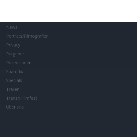
MUBI
Netflix
Neueste Reviews
News
Porträts/Filmografien
Privacy
Ratgeber
Rezensionen
Spamflix
Specials
Trailer
Transit Filmfest
Über uns