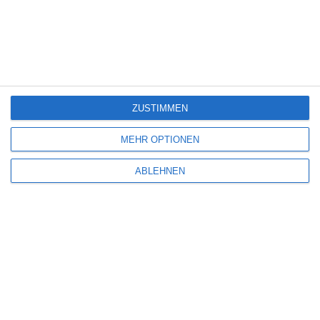
6
Heute fängt mein neues Leben an
6
The Last House
ZUSTIMMEN
MEHR OPTIONEN
ABLEHNEN
Eli Roth [Interview]
SITEMAP
Aktuelle Neuerscheinungen