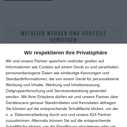
MITGLIED WERDEN UND VORTEILE
GENIESSEN
Wir respektieren Ihre Privatsphäre
Wir und unsere Partner speichern und/oder greifen auf
Informationen wie Cookies auf einem Gerät zu und verarbeiten
personenbezogene Daten wie eindeutige Kennungen und
Standardinformationen, die von einem Gerät für personalisierte
Werbung und Inhalte, Werbung und Inhaltsmessung,
Zielgruppenforschung und Serviceentwicklung gesendet
werden.
Mit Ihrer Erlaubnis dürfen wir und unsere Partner über
Euch gefällt, was wir auf film-rezensionen.de so machen und
Gerätescans genaue Standortdaten und Kenndaten abfragen.
wollt noch mehr? Dann werdet unser Sponsor! Auf
Steady
könnt
Sie können auf die entsprechende Schaltfläche klicken, um der
ihr Mitglied unserer Seite werden und uns damit helfen, unser
o. a. Datenverarbeitung durch uns und unsere 824 Partner
Angebot weiter auszubauen. Im Gegenzug bekommt ihr je nach
zuzustimmen. Alternativ können Sie auf die entsprechende
Mitgliedschaft Newsletter, nehmt an exklusiven Gewinnspielen
Schaltfläche klicken, um die Einwilligung abzulehnen oder um