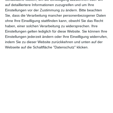
teil, könnt Rezensionen wünschen oder euch auf der Seite
auf detailliertere Informationen zuzugreifen und um Ihre
verewigen.
Einstellungen vor der Zustimmung zu ändern.
Bitte beachten
Sie, dass die Verarbeitung mancher personenbezogener Daten
ohne Ihre Einwilligung stattfinden kann, obwohl Sie das Recht
GENRES
TIPPS
INTERVIEWS
TAGS
haben, einer solchen Verarbeitung zu widersprechen. Ihre
Einstellungen gelten lediglich für diese Website. Sie können Ihre
Einstellungen jederzeit ändern oder Ihre Einwilligung widerrufen,
indem Sie zu dieser Website zurückkehren und unten auf der
Abenteuer
(1.622)
Action
(2.028)
Webseite auf die Schaltfläche "Datenschutz" klicken.
Animation/Trickfilm
(1.941)
Anime
(740)
Asia
(60)
Biographie
(765)
Comic-Adaption
(698)
Dokumentation
(2.054)
Drama
(7.122)
Erotik
(186)
Experimental
(79)
Familie
(1.066)
Fantasy
(1.473)
Historie
(1.229)
Horror
(1.825)
Komödie
(4.912)