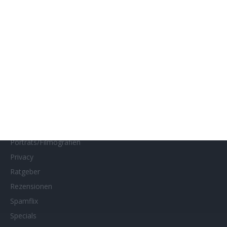
Impressum
Interviews
Kino- und DVD-Starts
Kontakt
Links
MUBI
Netflix
Neueste Reviews
News
Porträts/Filmografien
Privacy
Ratgeber
Rezensionen
Spamflix
Specials