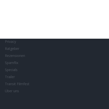
MUBI
Netflix
Neueste Reviews
News
Porträts/Filmografien
Privacy
Ratgeber
Rezensionen
Spamflix
Specials
Trailer
Transit Filmfest
Über uns