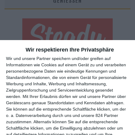
GENIESSEN
Wir respektieren Ihre Privatsphäre
Wir und unsere Partner speichern und/oder greifen auf
Euch gefällt, was wir auf film-rezensionen.de so machen und
Informationen wie Cookies auf einem Gerät zu und verarbeiten
wollt noch mehr? Dann werdet unser Sponsor! Auf
Steady
könnt
personenbezogene Daten wie eindeutige Kennungen und
ihr Mitglied unserer Seite werden und uns damit helfen, unser
Standardinformationen, die von einem Gerät für personalisierte
Angebot weiter auszubauen. Im Gegenzug bekommt ihr je nach
Werbung und Inhalte, Werbung und Inhaltsmessung,
Mitgliedschaft Newsletter, nehmt an exklusiven Gewinnspielen
Zielgruppenforschung und Serviceentwicklung gesendet
teil, könnt Rezensionen wünschen oder euch auf der Seite
werden.
Mit Ihrer Erlaubnis dürfen wir und unsere Partner über
Gerätescans genaue Standortdaten und Kenndaten abfragen.
verewigen.
Sie können auf die entsprechende Schaltfläche klicken, um der
o. a. Datenverarbeitung durch uns und unsere 824 Partner
zuzustimmen. Alternativ können Sie auf die entsprechende
GENRES
TIPPS
INTERVIEWS
TAGS
Schaltfläche klicken, um die Einwilligung abzulehnen oder um
auf detailliertere Informationen zuzugreifen und um Ihre