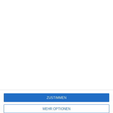
6
Heute fängt mein neues Leben an
6
The Last House
Eli Roth [Interview]
ZUSTIMMEN
SITEMAP
MEHR OPTIONEN