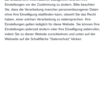
Einstellungen vor der Zustimmung zu ändern.
Bitte beachten
Abenteuer
(1.624)
Action
(2.033)
Sie, dass die Verarbeitung mancher personenbezogener Daten
ohne Ihre Einwilligung stattfinden kann, obwohl Sie das Recht
Animation/Trickfilm
(1.942)
Anime
(740)
haben, einer solchen Verarbeitung zu widersprechen. Ihre
Asia
(60)
Biographie
(766)
Einstellungen gelten lediglich für diese Website. Sie können Ihre
Einstellungen jederzeit ändern oder Ihre Einwilligung widerrufen,
Comic-Adaption
(699)
Dokumentation
(2.056)
indem Sie zu dieser Website zurückkehren und unten auf der
Webseite auf die Schaltfläche "Datenschutz" klicken.
Drama
(7.128)
Erotik
(186)
Experimental
(79)
Familie
(1.068)
Fantasy
(1.473)
Historie
(1.230)
Horror
(1.827)
Komödie
(4.920)
Krieg
(424)
Krimi
(3.324)
Kurzfilm
(320)
LGBT
(436)
Martial Arts
(62)
Mockumentary
(13)
Musical
(182)
Musik
(495)