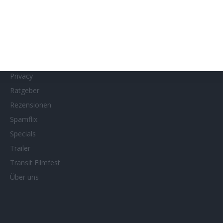
MUBI
Netflix
Neueste Reviews
News
Porträts/Filmografien
Privacy
Ratgeber
Rezensionen
Spamflix
Specials
Trailer
Transit Filmfest
Über uns