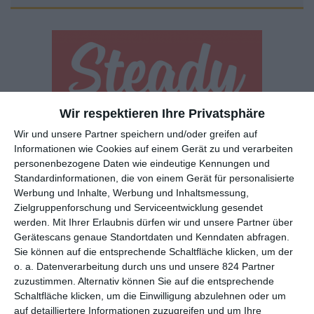
Wir respektieren Ihre Privatsphäre
Euch gefällt, was wir auf film-rezensionen.de so machen und
Wir und unsere Partner speichern und/oder greifen auf
wollt noch mehr? Dann werdet unser Sponsor! Auf
Steady
könnt
Informationen wie Cookies auf einem Gerät zu und verarbeiten
ihr Mitglied unserer Seite werden und uns damit helfen, unser
personenbezogene Daten wie eindeutige Kennungen und
Angebot weiter auszubauen. Im Gegenzug bekommt ihr je nach
Standardinformationen, die von einem Gerät für personalisierte
Werbung und Inhalte, Werbung und Inhaltsmessung,
Mitgliedschaft Newsletter, nehmt an exklusiven Gewinnspielen
Zielgruppenforschung und Serviceentwicklung gesendet
teil, könnt Rezensionen wünschen oder euch auf der Seite
werden.
Mit Ihrer Erlaubnis dürfen wir und unsere Partner über
verewigen.
Gerätescans genaue Standortdaten und Kenndaten abfragen.
Sie können auf die entsprechende Schaltfläche klicken, um der
o. a. Datenverarbeitung durch uns und unsere 824 Partner
GENRES
TIPPS
INTERVIEWS
TAGS
zuzustimmen. Alternativ können Sie auf die entsprechende
Schaltfläche klicken, um die Einwilligung abzulehnen oder um
auf detailliertere Informationen zuzugreifen und um Ihre