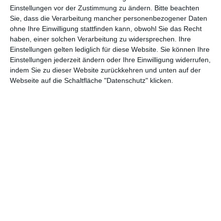
Abenteuer
(1.623)
Action
(2.029)
Einstellungen vor der Zustimmung zu ändern.
Bitte beachten
Sie, dass die Verarbeitung mancher personenbezogener Daten
Animation/Trickfilm
(1.941)
Anime
(740)
ohne Ihre Einwilligung stattfinden kann, obwohl Sie das Recht
haben, einer solchen Verarbeitung zu widersprechen. Ihre
Asia
(60)
Biographie
(766)
Einstellungen gelten lediglich für diese Website. Sie können Ihre
Comic-Adaption
(699)
Dokumentation
(2.054)
Einstellungen jederzeit ändern oder Ihre Einwilligung widerrufen,
indem Sie zu dieser Website zurückkehren und unten auf der
Drama
(7.124)
Erotik
(186)
Webseite auf die Schaltfläche "Datenschutz" klicken.
Experimental
(79)
Familie
(1.066)
Fantasy
(1.473)
Historie
(1.229)
Horror
(1.825)
Komödie
(4.913)
Krieg
(424)
Krimi
(3.316)
Kurzfilm
(320)
LGBT
(435)
Martial Arts
(62)
Mockumentary
(13)
Musical
(182)
Musik
(493)
Mystery
(690)
Noir
(29)