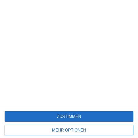
4
Gunner
5
Wilsberg: Todsicherer Tipp
7
Lebensansichten eines Huhns
ZUSTIMMEN
SITEMAP
MEHR OPTIONEN