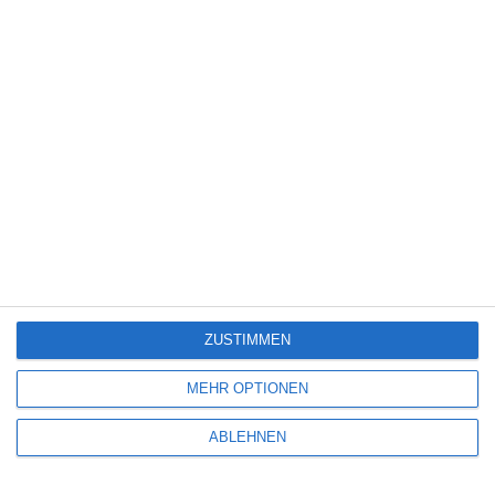
Spiele-Adaption
(131)
Splatter
(21)
Sport
(345)
Stand-up-Comedy
(2)
Thriller
(3.181)
Western
(269)
Kinocharts weltweit (31. Juli – 2. August 2026)
ZUSTIMMEN
5
MEHR OPTIONEN
Die Chefin: Der Wolf
ABLEHNEN
6