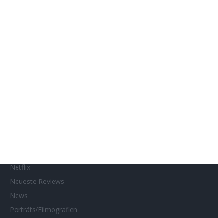
Genres
Gewinnspiele
Gewinnspielteilnahme
Home
Home of Horror
Impressum
Interviews
Kino- und DVD-Starts
Kontakt
Links
MUBI
Netflix
Neueste Reviews
News
Porträts/Filmografien