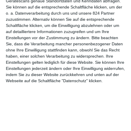
Gerätescans genaue Standortdaten und Kenndaten abfragen.
7
Sie können auf die entsprechende Schaltfläche klicken, um der
Das Grauen
o. a. Datenverarbeitung durch uns und unsere 824 Partner
zuzustimmen. Alternativ können Sie auf die entsprechende
Schaltfläche klicken, um die Einwilligung abzulehnen oder um
auf detailliertere Informationen zuzugreifen und um Ihre
Einstellungen vor der Zustimmung zu ändern.
Bitte beachten
Sie, dass die Verarbeitung mancher personenbezogener Daten
1
2
ohne Ihre Einwilligung stattfinden kann, obwohl Sie das Recht
haben, einer solchen Verarbeitung zu widersprechen. Ihre
Einstellungen gelten lediglich für diese Website. Sie können Ihre
Einstellungen jederzeit ändern oder Ihre Einwilligung widerrufen,
indem Sie zu dieser Website zurückkehren und unten auf der
MITGLIED WERDEN UND VORTEILE
Webseite auf die Schaltfläche "Datenschutz" klicken.
GENIESSEN