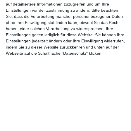
verewigen.
auf detailliertere Informationen zuzugreifen und um Ihre
Einstellungen vor der Zustimmung zu ändern.
Bitte beachten
Sie, dass die Verarbeitung mancher personenbezogener Daten
GENRES
TIPPS
INTERVIEWS
TAGS
ohne Ihre Einwilligung stattfinden kann, obwohl Sie das Recht
haben, einer solchen Verarbeitung zu widersprechen. Ihre
Einstellungen gelten lediglich für diese Website. Sie können Ihre
Abenteuer
(1.624)
Action
(2.034)
Einstellungen jederzeit ändern oder Ihre Einwilligung widerrufen,
indem Sie zu dieser Website zurückkehren und unten auf der
Animation/Trickfilm
(1.943)
Anime
(740)
Webseite auf die Schaltfläche "Datenschutz" klicken.
Asia
(60)
Biographie
(766)
Comic-Adaption
(699)
Dokumentation
(2.056)
Drama
(7.130)
Erotik
(187)
Experimental
(79)
Familie
(1.069)
Fantasy
(1.474)
Historie
(1.230)
Horror
(1.827)
Komödie
(4.922)
Krieg
(424)
Krimi
(3.325)