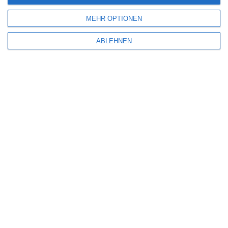
MEHR OPTIONEN
SITEMAP
ABLEHNEN
Aktuelle Neuerscheinungen
Amazon Prime Video
Anime on Demand
Arthouse CNMA
Chinesisches Filmfest München
Eventkalender
Fantasy Filmfest Special
Filmfeste
Filmstarts 2017
Filmstarts 2018
Filmstarts 2019
Filmstarts 2020