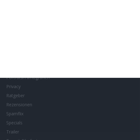
Interviews
Kino- und DVD-Starts
Kontakt
Links
MUBI
Netflix
Neueste Reviews
News
Porträts/Filmografien
Privacy
Ratgeber
Rezensionen
Spamflix
Specials
Trailer