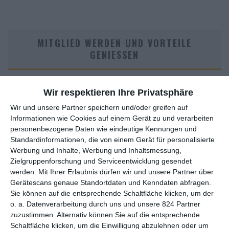
MITGLIED WERDEN UND VORTEILE
GENIESSEN
Wir respektieren Ihre Privatsphäre
Wir und unsere Partner speichern und/oder greifen auf
Informationen wie Cookies auf einem Gerät zu und verarbeiten
personenbezogene Daten wie eindeutige Kennungen und
Standardinformationen, die von einem Gerät für personalisierte
Werbung und Inhalte, Werbung und Inhaltsmessung,
Euch gefällt, was wir auf film-rezensionen.de so machen und
Zielgruppenforschung und Serviceentwicklung gesendet
wollt noch mehr? Dann werdet unser Sponsor! Auf
Steady
könnt
werden.
Mit Ihrer Erlaubnis dürfen wir und unsere Partner über
ihr Mitglied unserer Seite werden und uns damit helfen, unser
Gerätescans genaue Standortdaten und Kenndaten abfragen.
Sie können auf die entsprechende Schaltfläche klicken, um der
Angebot weiter auszubauen. Im Gegenzug bekommt ihr je nach
o. a. Datenverarbeitung durch uns und unsere 824 Partner
Mitgliedschaft Newsletter, nehmt an exklusiven Gewinnspielen
zuzustimmen. Alternativ können Sie auf die entsprechende
teil, könnt Rezensionen wünschen oder euch auf der Seite
Schaltfläche klicken, um die Einwilligung abzulehnen oder um