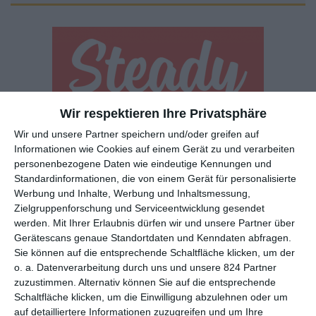
Wir respektieren Ihre Privatsphäre
Euch gefällt, was wir auf film-rezensionen.de so machen und
Wir und unsere Partner speichern und/oder greifen auf
wollt noch mehr? Dann werdet unser Sponsor! Auf
Steady
könnt
Informationen wie Cookies auf einem Gerät zu und verarbeiten
ihr Mitglied unserer Seite werden und uns damit helfen, unser
personenbezogene Daten wie eindeutige Kennungen und
Angebot weiter auszubauen. Im Gegenzug bekommt ihr je nach
Standardinformationen, die von einem Gerät für personalisierte
Mitgliedschaft Newsletter, nehmt an exklusiven Gewinnspielen
Werbung und Inhalte, Werbung und Inhaltsmessung,
teil, könnt Rezensionen wünschen oder euch auf der Seite
Zielgruppenforschung und Serviceentwicklung gesendet
werden.
Mit Ihrer Erlaubnis dürfen wir und unsere Partner über
verewigen.
Gerätescans genaue Standortdaten und Kenndaten abfragen.
Sie können auf die entsprechende Schaltfläche klicken, um der
o. a. Datenverarbeitung durch uns und unsere 824 Partner
GENRES
TIPPS
INTERVIEWS
TAGS
zuzustimmen. Alternativ können Sie auf die entsprechende
Schaltfläche klicken, um die Einwilligung abzulehnen oder um
auf detailliertere Informationen zuzugreifen und um Ihre