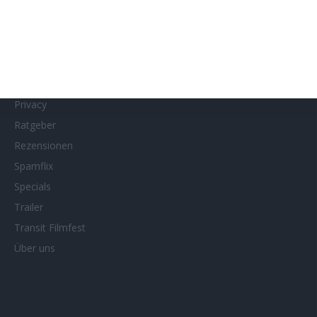
MUBI
Netflix
Neueste Reviews
News
Porträts/Filmografien
Privacy
Ratgeber
Rezensionen
Spamflix
Specials
Trailer
Transit Filmfest
Über uns