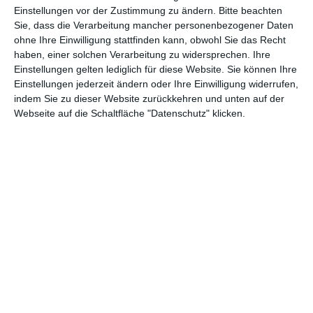
Abenteuer
(1.622)
Action
(2.028)
Einstellungen vor der Zustimmung zu ändern.
Bitte beachten
Sie, dass die Verarbeitung mancher personenbezogener Daten
Animation/Trickfilm
(1.941)
Anime
(740)
ohne Ihre Einwilligung stattfinden kann, obwohl Sie das Recht
haben, einer solchen Verarbeitung zu widersprechen. Ihre
Asia
(60)
Biographie
(765)
Einstellungen gelten lediglich für diese Website. Sie können Ihre
Comic-Adaption
(698)
Dokumentation
(2.054)
Einstellungen jederzeit ändern oder Ihre Einwilligung widerrufen,
indem Sie zu dieser Website zurückkehren und unten auf der
Drama
(7.122)
Erotik
(186)
Webseite auf die Schaltfläche "Datenschutz" klicken.
Experimental
(79)
Familie
(1.066)
Fantasy
(1.473)
Historie
(1.229)
Horror
(1.825)
Komödie
(4.912)
Krieg
(424)
Krimi
(3.314)
Kurzfilm
(320)
LGBT
(434)
Martial Arts
(62)
Mockumentary
(13)
Musical
(182)
Musik
(493)
Mystery
(690)
Noir
(29)