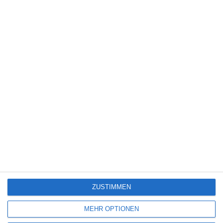
5
Die Chefin: Deadline
4
Servus Eddie: Spätes Glück
7
The Bombing of Pan Am 103
ZUSTIMMEN
SITEMAP
MEHR OPTIONEN
Aktuelle Neuerscheinungen