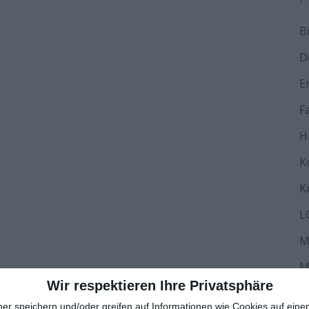
B
D
E
F
H
K
K
L
M
M
Wir respektieren Ihre Privatsphäre
N
ner speichern und/oder greifen auf Informationen wie Cookies auf ein