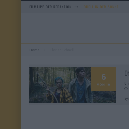
FILMTIPP DER REDAKTION
DUELL IN DER SONNE
EVERYTIME
WHAM! – 10 DAYS IN CHIN
TANGLES
Home
Florian Schnell
O
6
Ol
VON 10
Sy