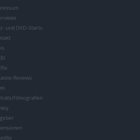
pressum
erviews
o- und DVD-Starts
takt
ks
BI
flix
este Reviews
ws
träts/Filmografien
vacy
tgeber
zensionen
mflix