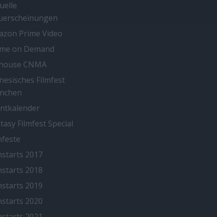
uelle
uerscheinungen
zon Prime Video
ime on Demand
thouse CNMA
nesisches Filmfest
nchen
ntkalender
tasy Filmfest Special
mfeste
mstarts 2017
mstarts 2018
mstarts 2019
mstarts 2020
mstarts 2021