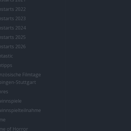
mstarts 2022
mstarts 2023
mstarts 2024
mstarts 2025
mstarts 2026
mtastic
mtipps
nzösische Filmtage
ingen-Stuttgart
nres
innspiele
innspielteilnahme
me
me of Horror