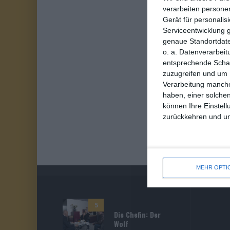
verarbeiten persone
Gerät für personali
Serviceentwicklung 
genaue Standortdate
o. a. Datenverarbeit
entsprechende Schalt
zuzugreifen und um 
Verarbeitung manche
haben, einer solchen
können Ihre Einstell
zurückkehren und unt
MEHR OPTI
5
Die Chefin: Der
Wolf