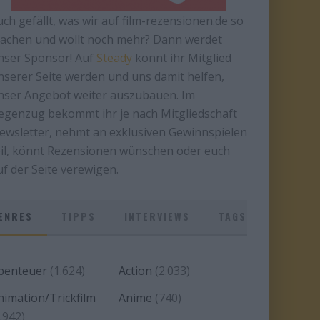
uch gefällt, was wir auf film-rezensionen.de so
achen und wollt noch mehr? Dann werdet
nser Sponsor! Auf
Steady
könnt ihr Mitglied
nserer Seite werden und uns damit helfen,
nser Angebot weiter auszubauen. Im
egenzug bekommt ihr je nach Mitgliedschaft
ewsletter, nehmt an exklusiven Gewinnspielen
eil, könnt Rezensionen wünschen oder euch
uf der Seite verewigen.
ENRES
TIPPS
INTERVIEWS
TAGS
benteuer
(1.624)
Action
(2.033)
nimation/Trickfilm
Anime
(740)
.942)