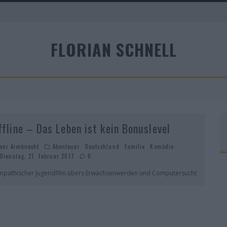
FLORIAN SCHNELL
A
ffline – Das Leben ist kein Bonuslevel
iver Armknecht
Abenteuer
Deutschland
Familie
Komödie
Dienstag, 21. Februar 2017
0
mpathischer Jugendfilm übers Erwachsenwerden und Computersucht