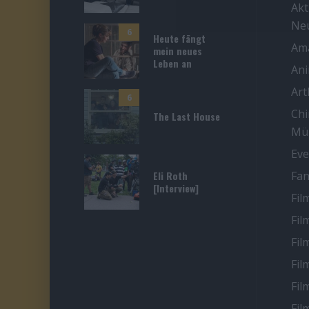
Akt
Ne
6
Heute fängt
Ama
mein neues
Leben an
An
Ar
6
Chi
The Last House
Mü
Eve
Eli Roth
Fan
[Interview]
Fil
Fil
Fil
Fil
Fil
Fil