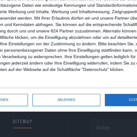
R
nbezogene Daten wie eindeutige Kennungen und Standardinformatione
sierte Werbung und Inhalte, Werbung und Inhaltsmessung, Zielgruppen
R
gesendet werden.
Mit Ihrer Erlaubnis dürfen wir und unsere Partner ü
n und Kenndaten abfragen. Sie können auf die entsprechende Schaltfl
S
ung durch uns und unsere 824 Partner zuzustimmen. Alternativ können 
fläche klicken, um die Einwilligung abzulehnen oder um auf detailliert
S
Ihre Einstellungen vor der Zustimmung zu ändern.
Bitte beachten Sie, 
r personenbezogener Daten ohne Ihre Einwilligung stattfinden kann, 
S
 Verarbeitung zu widersprechen. Ihre Einstellungen gelten lediglich für
S
ungen jederzeit ändern oder Ihre Einwilligung widerrufen, indem Sie zu
en auf der Webseite auf die Schaltfläche "Datenschutz" klicken.
W
ONEN
ABLEHNEN
ZUS
SITEMAP