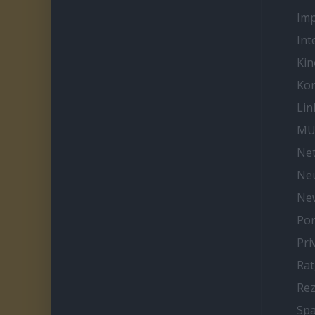
Im
Int
Kin
Kon
Lin
MU
Net
Neu
Ne
Por
Pri
Ra
Re
Spa