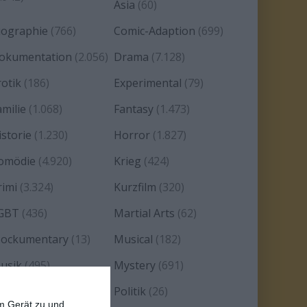
Asia
(60)
iographie
(766)
Comic-Adaption
(699)
okumentation
(2.056)
Drama
(7.128)
rotik
(186)
Experimental
(79)
amilie
(1.068)
Fantasy
(1.473)
istorie
(1.230)
Horror
(1.827)
omödie
(4.920)
Krieg
(424)
rimi
(3.324)
Kurzfilm
(320)
GBT
(436)
Martial Arts
(62)
ockumentary
(13)
Musical
(182)
usik
(495)
Mystery
(691)
oir
(29)
Politik
(26)
em Gerät zu und