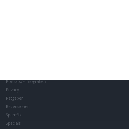
Impressum
Interviews
Kino- und DVD-Starts
Kontakt
Links
MUBI
Netflix
Neueste Reviews
News
Porträts/Filmografien
Privacy
Ratgeber
Rezensionen
Spamflix
Specials