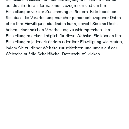
teil, könnt Rezensionen wünschen oder euch auf der Seite
auf detailliertere Informationen zuzugreifen und um Ihre
verewigen.
Einstellungen vor der Zustimmung zu ändern.
Bitte beachten
Sie, dass die Verarbeitung mancher personenbezogener Daten
ohne Ihre Einwilligung stattfinden kann, obwohl Sie das Recht
GENRES
TIPPS
INTERVIEWS
TAGS
haben, einer solchen Verarbeitung zu widersprechen. Ihre
Einstellungen gelten lediglich für diese Website. Sie können Ihre
Einstellungen jederzeit ändern oder Ihre Einwilligung widerrufen,
indem Sie zu dieser Website zurückkehren und unten auf der
Abenteuer
(1.622)
Action
(2.028)
Webseite auf die Schaltfläche "Datenschutz" klicken.
Animation/Trickfilm
(1.941)
Anime
(740)
Asia
(60)
Biographie
(765)
Comic-Adaption
(698)
Dokumentation
(2.054)
Drama
(7.122)
Erotik
(186)
Experimental
(79)
Familie
(1.066)
Fantasy
(1.473)
Historie
(1.229)
Horror
(1.825)
Komödie
(4.912)