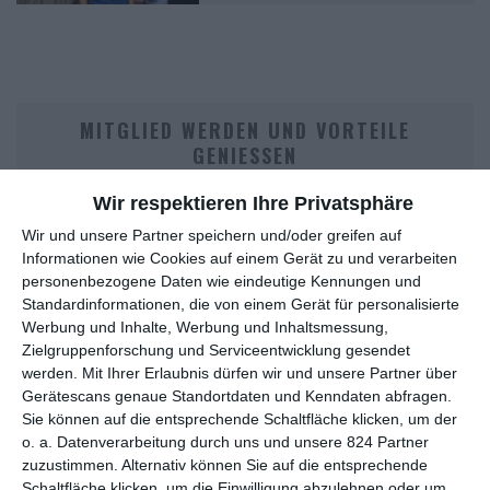
MITGLIED WERDEN UND VORTEILE
GENIESSEN
Wir respektieren Ihre Privatsphäre
Wir und unsere Partner speichern und/oder greifen auf
Informationen wie Cookies auf einem Gerät zu und verarbeiten
personenbezogene Daten wie eindeutige Kennungen und
Standardinformationen, die von einem Gerät für personalisierte
Werbung und Inhalte, Werbung und Inhaltsmessung,
Zielgruppenforschung und Serviceentwicklung gesendet
werden.
Mit Ihrer Erlaubnis dürfen wir und unsere Partner über
Euch gefällt, was wir auf film-rezensionen.de so machen und
Gerätescans genaue Standortdaten und Kenndaten abfragen.
wollt noch mehr? Dann werdet unser Sponsor! Auf
Steady
könnt
Sie können auf die entsprechende Schaltfläche klicken, um der
ihr Mitglied unserer Seite werden und uns damit helfen, unser
o. a. Datenverarbeitung durch uns und unsere 824 Partner
Angebot weiter auszubauen. Im Gegenzug bekommt ihr je nach
zuzustimmen. Alternativ können Sie auf die entsprechende
Mitgliedschaft Newsletter, nehmt an exklusiven Gewinnspielen
Schaltfläche klicken, um die Einwilligung abzulehnen oder um