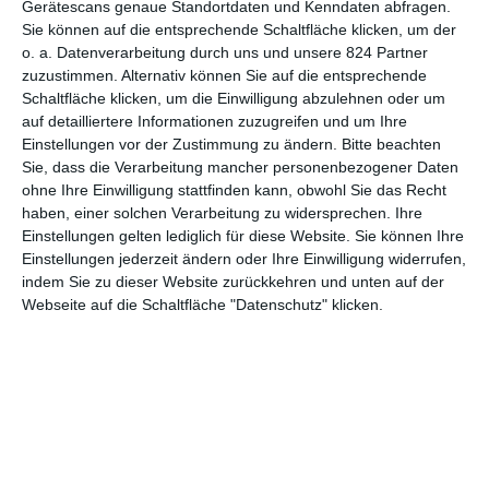
Gerätescans genaue Standortdaten und Kenndaten abfragen.
Sie können auf die entsprechende Schaltfläche klicken, um der
6
o. a. Datenverarbeitung durch uns und unsere 824 Partner
The Amazing Spider-Man
zuzustimmen. Alternativ können Sie auf die entsprechende
Schaltfläche klicken, um die Einwilligung abzulehnen oder um
auf detailliertere Informationen zuzugreifen und um Ihre
Einstellungen vor der Zustimmung zu ändern.
Bitte beachten
Sie, dass die Verarbeitung mancher personenbezogener Daten
1
2
3
ohne Ihre Einwilligung stattfinden kann, obwohl Sie das Recht
haben, einer solchen Verarbeitung zu widersprechen. Ihre
Einstellungen gelten lediglich für diese Website. Sie können Ihre
Einstellungen jederzeit ändern oder Ihre Einwilligung widerrufen,
indem Sie zu dieser Website zurückkehren und unten auf der
Webseite auf die Schaltfläche "Datenschutz" klicken.
MITGLIED WERDEN UND VORTEILE
GENIESSEN