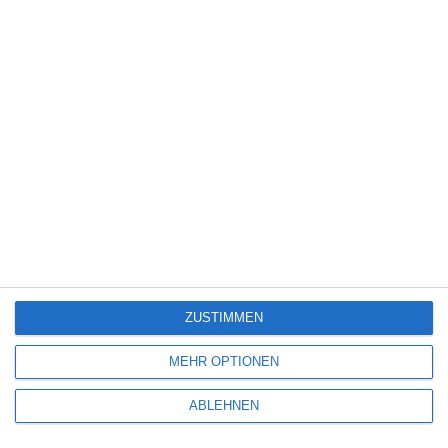
Science Fiction
(1.327)
Serie
(2.471)
Spiele-Adaption
(131)
Splatter
(21)
Sport
(344)
Stand-up-Comedy
(2)
Thriller
(3.178)
Western
(269)
4
The Devil’s Mouth – Der Teufelsschlund
ZUSTIMMEN
5
MEHR OPTIONEN
Die Chefin: Deadline
ABLEHNEN