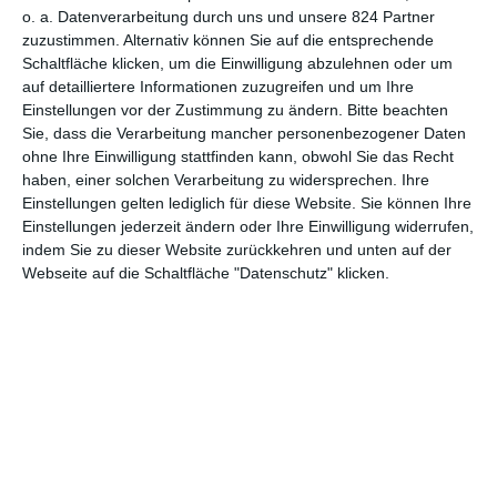
o. a. Datenverarbeitung durch uns und unsere 824 Partner
zuzustimmen. Alternativ können Sie auf die entsprechende
Schaltfläche klicken, um die Einwilligung abzulehnen oder um
MITGLIED WERDEN UND VORTEILE
auf detailliertere Informationen zuzugreifen und um Ihre
GENIESSEN
Einstellungen vor der Zustimmung zu ändern.
Bitte beachten
Sie, dass die Verarbeitung mancher personenbezogener Daten
ohne Ihre Einwilligung stattfinden kann, obwohl Sie das Recht
haben, einer solchen Verarbeitung zu widersprechen. Ihre
Einstellungen gelten lediglich für diese Website. Sie können Ihre
Einstellungen jederzeit ändern oder Ihre Einwilligung widerrufen,
indem Sie zu dieser Website zurückkehren und unten auf der
Webseite auf die Schaltfläche "Datenschutz" klicken.
Euch gefällt, was wir auf film-rezensionen.de so machen und
wollt noch mehr? Dann werdet unser Sponsor! Auf
Steady
könnt
ihr Mitglied unserer Seite werden und uns damit helfen, unser
Angebot weiter auszubauen. Im Gegenzug bekommt ihr je nach
Mitgliedschaft Newsletter, nehmt an exklusiven Gewinnspielen
teil, könnt Rezensionen wünschen oder euch auf der Seite
verewigen.