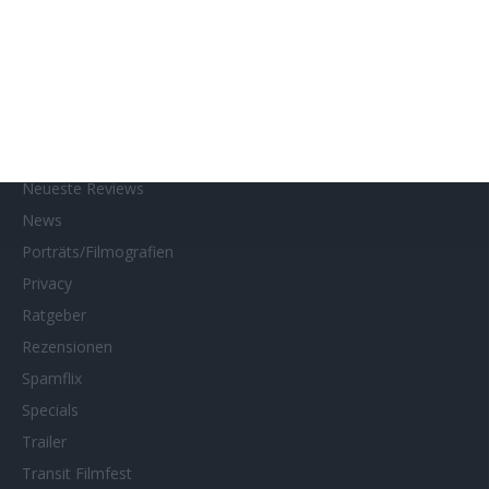
Kino- und DVD-Starts
Kontakt
Links
MUBI
Netflix
Neueste Reviews
News
Porträts/Filmografien
Privacy
Ratgeber
Rezensionen
Spamflix
Specials
Trailer
Transit Filmfest