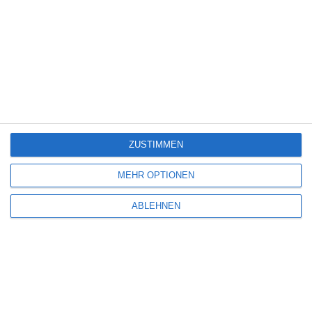
8
Tangles
4
Gunner
ZUSTIMMEN
5
MEHR OPTIONEN
Wilsberg: Todsicherer Tipp
ABLEHNEN
7
Lebensansichten eines Huhns