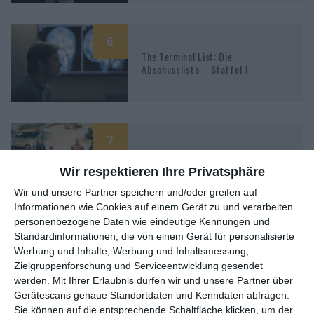
6
The Terminal List: Die
Abschussliste – Staffel 1
7
The Umbrella Academy – Staffel 2
Wir respektieren Ihre Privatsphäre
Wir und unsere Partner speichern und/oder greifen auf
Informationen wie Cookies auf einem Gerät zu und verarbeiten
personenbezogene Daten wie eindeutige Kennungen und
Standardinformationen, die von einem Gerät für personalisierte
7
The Umbrella Academy – Staffel 1
Werbung und Inhalte, Werbung und Inhaltsmessung,
Zielgruppenforschung und Serviceentwicklung gesendet
werden.
Mit Ihrer Erlaubnis dürfen wir und unsere Partner über
Gerätescans genaue Standortdaten und Kenndaten abfragen.
Sie können auf die entsprechende Schaltfläche klicken, um der