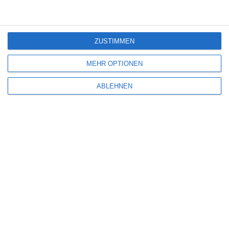
Hamlet – All That Live Must Die
ZUSTIMMEN
Kinocharts weltweit (31. Juli – 2. August 2026)
MEHR OPTIONEN
ABLEHNEN
SITEMAP
Aktuelle Neuerscheinungen
Amazon Prime Video
Anime on Demand
Arthouse CNMA
Chinesisches Filmfest München