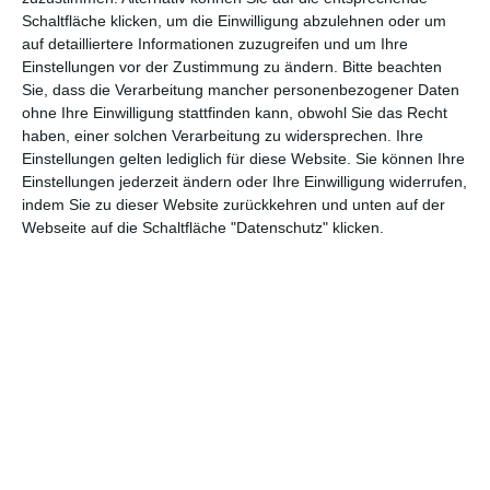
Schaltfläche klicken, um die Einwilligung abzulehnen oder um
Euch gefällt, was wir auf film-rezensionen.de so machen und
auf detailliertere Informationen zuzugreifen und um Ihre
wollt noch mehr? Dann werdet unser Sponsor! Auf
Steady
könnt
Einstellungen vor der Zustimmung zu ändern.
Bitte beachten
Sie, dass die Verarbeitung mancher personenbezogener Daten
ihr Mitglied unserer Seite werden und uns damit helfen, unser
ohne Ihre Einwilligung stattfinden kann, obwohl Sie das Recht
Angebot weiter auszubauen. Im Gegenzug bekommt ihr je nach
haben, einer solchen Verarbeitung zu widersprechen. Ihre
Mitgliedschaft Newsletter, nehmt an exklusiven Gewinnspielen
Einstellungen gelten lediglich für diese Website. Sie können Ihre
teil, könnt Rezensionen wünschen oder euch auf der Seite
Einstellungen jederzeit ändern oder Ihre Einwilligung widerrufen,
verewigen.
indem Sie zu dieser Website zurückkehren und unten auf der
Webseite auf die Schaltfläche "Datenschutz" klicken.
GENRES
TIPPS
INTERVIEWS
TAGS
Abenteuer
(1.624)
Action
(2.033)
Animation/Trickfilm
(1.942)
Anime
(740)
Asia
(60)
Biographie
(766)
Comic-Adaption
(699)
Dokumentation
(2.056)