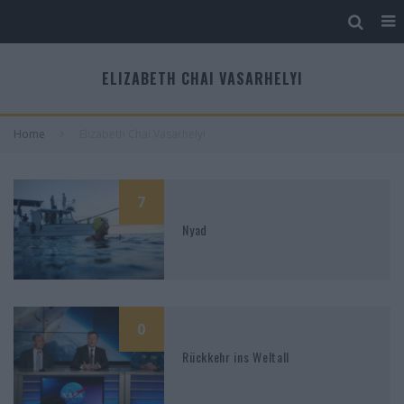
ELIZABETH CHAI VASARHELYI
Home
Elizabeth Chai Vasarhelyi
7
Nyad
0
Rückkehr ins Weltall