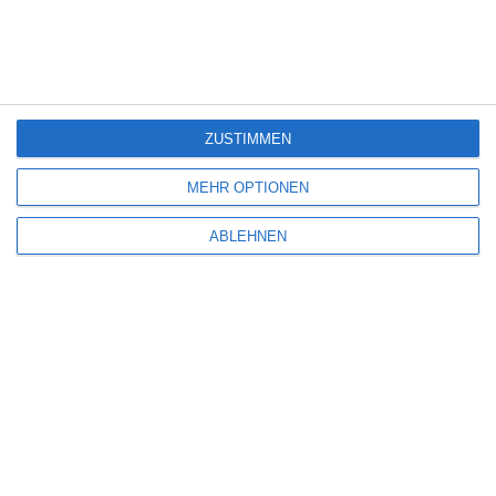
2026)
6
The Eyes of Others
ZUSTIMMEN
6
MEHR OPTIONEN
Hamlet – All That Live Must Die
ABLEHNEN
SITEMAP
Aktuelle Neuerscheinungen
Amazon Prime Video