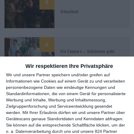
6
Gänsehaut
6
Die Coopers – Schlimmer geht
immer
Wir respektieren Ihre Privatsphäre
Wir und unsere Partner speichern und/oder greifen auf
Informationen wie Cookies auf einem Gerät zu und verarbeiten
personenbezogene Daten wie eindeutige Kennungen und
Standardinformationen, die von einem Gerät für personalisierte
Werbung und Inhalte, Werbung und Inhaltsmessung,
MITGLIED WERDEN UND VORTEILE
Zielgruppenforschung und Serviceentwicklung gesendet
GENIESSEN
werden.
Mit Ihrer Erlaubnis dürfen wir und unsere Partner über
Gerätescans genaue Standortdaten und Kenndaten abfragen.
Sie können auf die entsprechende Schaltfläche klicken, um der
o. a. Datenverarbeitung durch uns und unsere 824 Partner