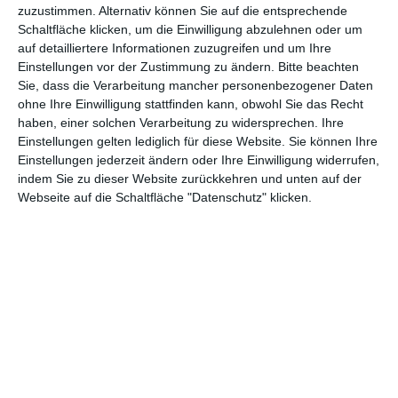
zuzustimmen. Alternativ können Sie auf die entsprechende
Schaltfläche klicken, um die Einwilligung abzulehnen oder um
auf detailliertere Informationen zuzugreifen und um Ihre
Einstellungen vor der Zustimmung zu ändern.
Bitte beachten
Sie, dass die Verarbeitung mancher personenbezogener Daten
ohne Ihre Einwilligung stattfinden kann, obwohl Sie das Recht
Euch gefällt, was wir auf film-rezensionen.de so machen und
haben, einer solchen Verarbeitung zu widersprechen. Ihre
wollt noch mehr? Dann werdet unser Sponsor! Auf
Steady
könnt
Einstellungen gelten lediglich für diese Website. Sie können Ihre
ihr Mitglied unserer Seite werden und uns damit helfen, unser
Einstellungen jederzeit ändern oder Ihre Einwilligung widerrufen,
Angebot weiter auszubauen. Im Gegenzug bekommt ihr je nach
indem Sie zu dieser Website zurückkehren und unten auf der
Mitgliedschaft Newsletter, nehmt an exklusiven Gewinnspielen
Webseite auf die Schaltfläche "Datenschutz" klicken.
teil, könnt Rezensionen wünschen oder euch auf der Seite
verewigen.
GENRES
TIPPS
INTERVIEWS
TAGS
Abenteuer
(1.624)
Action
(2.034)
Animation/Trickfilm
(1.942)
Anime
(740)