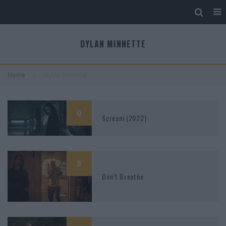
DYLAN MINNETTE
Home
Dylan Minnette
0
Scream (2022)
8
Don’t Breathe