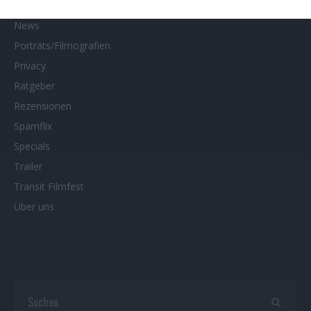
Neueste Reviews
News
Porträts/Filmografien
Privacy
Ratgeber
Rezensionen
Spamflix
Specials
Trailer
Transit Filmfest
Über uns