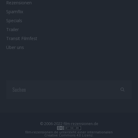
Rezensionen
Spamflix
Specials
Trailer
Transit Filmfest
Über uns
© 2006-2022 film-rezensionen.de
film-rezensionen.de
untersteht einer internationalen
Creative Commons 4.0 Lizenz
.