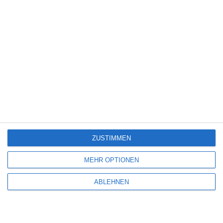
Thriller
(3.181)
Western
(269)
5
Die Chefin: Der Wolf
ZUSTIMMEN
6
Heute fängt mein neues Leben an
MEHR OPTIONEN
ABLEHNEN
6
The Last House