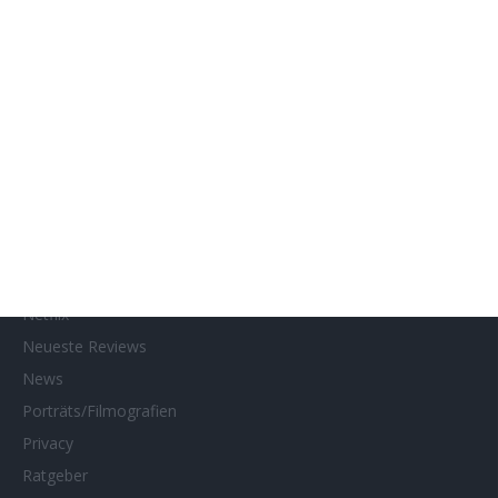
Gewinnspielteilnahme
Home
Home of Horror
Impressum
Interviews
Kino- und DVD-Starts
Kontakt
Links
MUBI
Netflix
Neueste Reviews
News
Porträts/Filmografien
Privacy
Ratgeber