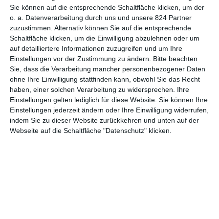
Sie können auf die entsprechende Schaltfläche klicken, um der
o. a. Datenverarbeitung durch uns und unsere 824 Partner
zuzustimmen. Alternativ können Sie auf die entsprechende
Schaltfläche klicken, um die Einwilligung abzulehnen oder um
1
2
auf detailliertere Informationen zuzugreifen und um Ihre
Einstellungen vor der Zustimmung zu ändern.
Bitte beachten
Sie, dass die Verarbeitung mancher personenbezogener Daten
ohne Ihre Einwilligung stattfinden kann, obwohl Sie das Recht
haben, einer solchen Verarbeitung zu widersprechen. Ihre
MITGLIED WERDEN UND VORTEILE
Einstellungen gelten lediglich für diese Website. Sie können Ihre
GENIESSEN
Einstellungen jederzeit ändern oder Ihre Einwilligung widerrufen,
indem Sie zu dieser Website zurückkehren und unten auf der
Webseite auf die Schaltfläche "Datenschutz" klicken.
Euch gefällt, was wir auf film-rezensionen.de so machen und