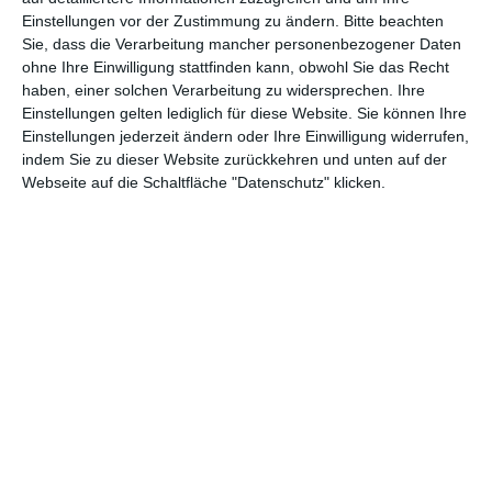
Einstellungen vor der Zustimmung zu ändern.
Bitte beachten
Abenteuer
(1.622)
Action
(2.028)
Sie, dass die Verarbeitung mancher personenbezogener Daten
ohne Ihre Einwilligung stattfinden kann, obwohl Sie das Recht
Animation/Trickfilm
(1.941)
Anime
(740)
haben, einer solchen Verarbeitung zu widersprechen. Ihre
Asia
(60)
Biographie
(765)
Einstellungen gelten lediglich für diese Website. Sie können Ihre
Einstellungen jederzeit ändern oder Ihre Einwilligung widerrufen,
Comic-Adaption
(698)
Dokumentation
(2.054)
indem Sie zu dieser Website zurückkehren und unten auf der
Webseite auf die Schaltfläche "Datenschutz" klicken.
Drama
(7.122)
Erotik
(186)
Experimental
(79)
Familie
(1.066)
Fantasy
(1.473)
Historie
(1.229)
Horror
(1.825)
Komödie
(4.912)
Krieg
(424)
Krimi
(3.314)
Kurzfilm
(320)
LGBT
(434)
Martial Arts
(62)
Mockumentary
(13)
Musical
(182)
Musik
(493)