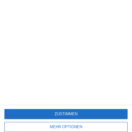
5
Die Chefin: Deadline
4
Servus Eddie: Spätes Glück
7
The Bombing of Pan Am 103
ZUSTIMMEN
SITEMAP
MEHR OPTIONEN