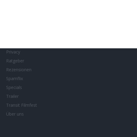
MUBI
Netflix
Neueste Reviews
News
Porträts/Filmografien
Privacy
Ratgeber
Rezensionen
Spamflix
Specials
Trailer
Transit Filmfest
Über uns