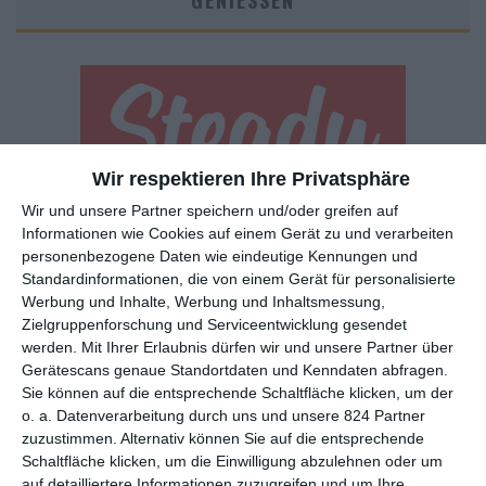
GENIESSEN
Wir respektieren Ihre Privatsphäre
Wir und unsere Partner speichern und/oder greifen auf
Euch gefällt, was wir auf film-rezensionen.de so machen und
Informationen wie Cookies auf einem Gerät zu und verarbeiten
wollt noch mehr? Dann werdet unser Sponsor! Auf
Steady
könnt
personenbezogene Daten wie eindeutige Kennungen und
ihr Mitglied unserer Seite werden und uns damit helfen, unser
Standardinformationen, die von einem Gerät für personalisierte
Angebot weiter auszubauen. Im Gegenzug bekommt ihr je nach
Werbung und Inhalte, Werbung und Inhaltsmessung,
Mitgliedschaft Newsletter, nehmt an exklusiven Gewinnspielen
Zielgruppenforschung und Serviceentwicklung gesendet
teil, könnt Rezensionen wünschen oder euch auf der Seite
werden.
Mit Ihrer Erlaubnis dürfen wir und unsere Partner über
verewigen.
Gerätescans genaue Standortdaten und Kenndaten abfragen.
Sie können auf die entsprechende Schaltfläche klicken, um der
o. a. Datenverarbeitung durch uns und unsere 824 Partner
GENRES
TIPPS
INTERVIEWS
TAGS
zuzustimmen. Alternativ können Sie auf die entsprechende
Schaltfläche klicken, um die Einwilligung abzulehnen oder um
auf detailliertere Informationen zuzugreifen und um Ihre