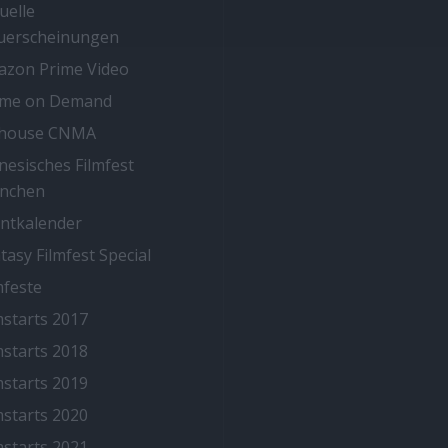
uelle
uerscheinungen
zon Prime Video
ime on Demand
thouse CNMA
nesisches Filmfest
nchen
ntkalender
tasy Filmfest Special
mfeste
mstarts 2017
mstarts 2018
mstarts 2019
mstarts 2020
mstarts 2021