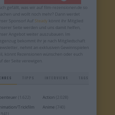
uch gefällt, was wir auf film-rezensionen.de so
achen und wollt noch mehr? Dann werdet
nser Sponsor! Auf
Steady
könnt ihr Mitglied
nserer Seite werden und uns damit helfen,
nser Angebot weiter auszubauen. Im
egenzug bekommt ihr je nach Mitgliedschaft
ewsletter, nehmt an exklusiven Gewinnspielen
eil, könnt Rezensionen wünschen oder euch
uf der Seite verewigen.
ENRES
TIPPS
INTERVIEWS
TAGS
benteuer
(1.622)
Action
(2.028)
nimation/Trickfilm
Anime
(740)
.941)