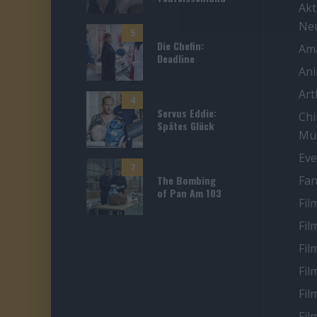
Akt
Ne
5
Die Chefin:
Ama
Deadline
An
Ar
4
Servus Eddie:
Chi
Spätes Glück
Mü
Eve
7
The Bombing
Fan
of Pan Am 103
Fil
Fil
Fil
Fil
Fil
Fil