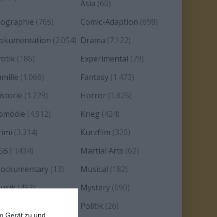
Asia
(60)
iographie
(765)
Comic-Adaption
(698)
okumentation
(2.054)
Drama
(7.122)
rotik
(186)
Experimental
(79)
amilie
(1.066)
Fantasy
(1.473)
istorie
(1.229)
Horror
(1.825)
omödie
(4.912)
Krieg
(424)
rimi
(3.314)
Kurzfilm
(320)
GBT
(434)
Martial Arts
(62)
ockumentary
(13)
Musical
(182)
usik
(493)
Mystery
(690)
oir
(29)
Politik
(26)
em Gerät zu und