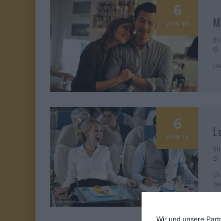
6
M
VON 10
Ol
Di
6
L
VON 10
Ol
Ch
Ge
Wir und unsere Part