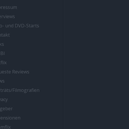
pressum
erviews
o- und DVD-Starts
takt
ks
BI
flix
este Reviews
ws
träts/Filmografien
vacy
tgeber
zensionen
mflix