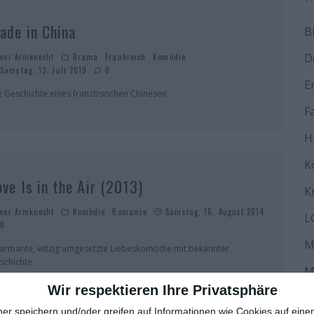
ade in China
B
D
iver Armknecht
Drama
Frankreich
Komödie
Samstag, 13. Juli 2019
0
E
e Geschichte eines französischen Chinesen
F
H
K
ove Is in the Air (2013)
K
iver Armknecht
Komödie
Romanze
Samstag, 16. August 2014
L
0
M
armante, witzig umgesetzte Liebeskomödie mit bekannter
schichte
M
Wir respektieren Ihre Privatsphäre
N
ner speichern und/oder greifen auf Informationen wie Cookies auf ein