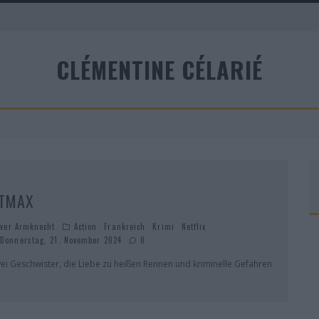
A
CLÉMENTINE CÉLARIÉ
R
TMAX
iver Armknecht
Action
Frankreich
Krimi
Netflix
Donnerstag, 21. November 2024
0
ei Geschwister, die Liebe zu heißen Rennen und kriminelle Gefahren