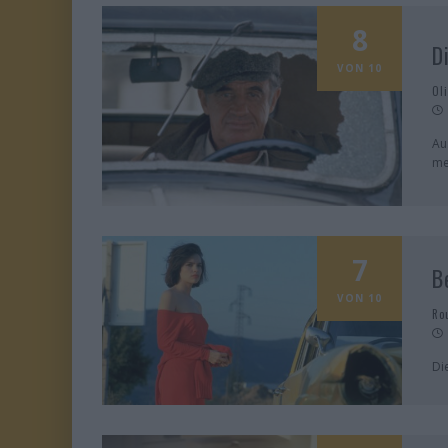
8
D
VON 10
Ol
Au
me
7
B
VON 10
Ro
Di