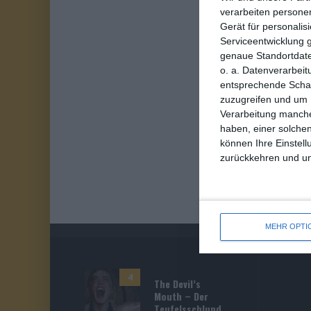
verarbeiten persone
Gerät für personali
Serviceentwicklung 
genaue Standortdate
o. a. Datenverarbeit
entsprechende Schalt
zuzugreifen und um 
Verarbeitung manche
haben, einer solchen
können Ihre Einstell
zurückkehren und unt
MEHR OPTI
4
The Devil’s
Mouth – Der
Teufelsschlund