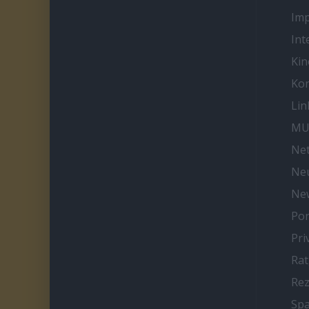
Im
Int
Kin
Kon
Lin
MU
Net
Neu
Ne
Por
Pri
Ra
Re
Spa