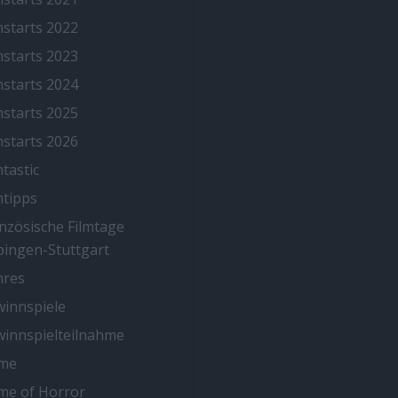
mstarts 2022
mstarts 2023
mstarts 2024
mstarts 2025
mstarts 2026
mtastic
mtipps
nzösische Filmtage
ingen-Stuttgart
nres
innspiele
innspielteilnahme
me
me of Horror