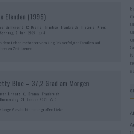
E
ie Elenden (1995)
m
u
iver Armknecht
Drama
Filmtipp
Frankreich
Historie
Krieg
u
Sonntag, 2. Juni 2024
4
u
s dem Leben mehrerer vom Unglück verfolgter Familien auf
G
hreren Zeitebenen
N
t
a
etty Blue – 37,2 Grad am Morgen
G
uven Linnarz
Drama
Frankreich
Donnerstag, 21. Januar 2021
0
e lange Geschichte einer großen Liebe
A
A
(1