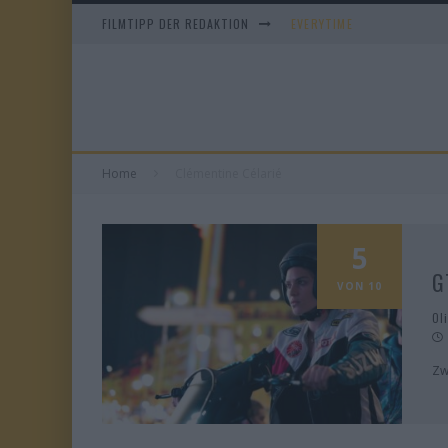
FILMTIPP DER REDAKTION
EVERYTIME
WHAM! – 10 DAYS IN CHIN
IM SPIEGEL MEINER MUTTE
DUELL IN DER SONNE
Home
Clémentine Célarié
5
G
VON 10
Ol
Zw