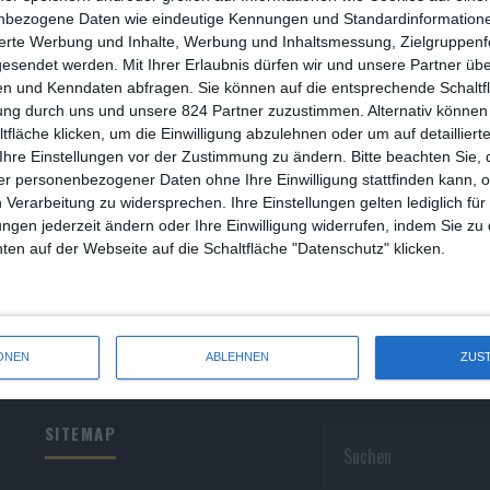
R
nbezogene Daten wie eindeutige Kennungen und Standardinformatione
sierte Werbung und Inhalte, Werbung und Inhaltsmessung, Zielgruppen
R
gesendet werden.
Mit Ihrer Erlaubnis dürfen wir und unsere Partner ü
n und Kenndaten abfragen. Sie können auf die entsprechende Schaltfl
S
ung durch uns und unsere 824 Partner zuzustimmen. Alternativ können 
fläche klicken, um die Einwilligung abzulehnen oder um auf detailliert
S
Ihre Einstellungen vor der Zustimmung zu ändern.
Bitte beachten Sie, 
r personenbezogener Daten ohne Ihre Einwilligung stattfinden kann, 
S
 Verarbeitung zu widersprechen. Ihre Einstellungen gelten lediglich für
S
ungen jederzeit ändern oder Ihre Einwilligung widerrufen, indem Sie zu
en auf der Webseite auf die Schaltfläche "Datenschutz" klicken.
W
ONEN
ABLEHNEN
ZUS
SITEMAP