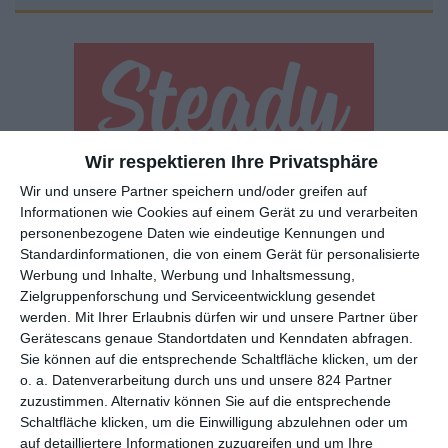
Wir respektieren Ihre Privatsphäre
Euch gefällt, was wir auf film-rezensionen.de so machen und
Wir und unsere Partner speichern und/oder greifen auf
wollt noch mehr? Dann werdet unser Sponsor! Auf
Steady
könnt
Informationen wie Cookies auf einem Gerät zu und verarbeiten
ihr Mitglied unserer Seite werden und uns damit helfen, unser
personenbezogene Daten wie eindeutige Kennungen und
Angebot weiter auszubauen. Im Gegenzug bekommt ihr je nach
Standardinformationen, die von einem Gerät für personalisierte
Werbung und Inhalte, Werbung und Inhaltsmessung,
Mitgliedschaft Newsletter, nehmt an exklusiven Gewinnspielen
Zielgruppenforschung und Serviceentwicklung gesendet
teil, könnt Rezensionen wünschen oder euch auf der Seite
werden.
Mit Ihrer Erlaubnis dürfen wir und unsere Partner über
verewigen.
Gerätescans genaue Standortdaten und Kenndaten abfragen.
Sie können auf die entsprechende Schaltfläche klicken, um der
o. a. Datenverarbeitung durch uns und unsere 824 Partner
GENRES
TIPPS
INTERVIEWS
TAGS
zuzustimmen. Alternativ können Sie auf die entsprechende
Schaltfläche klicken, um die Einwilligung abzulehnen oder um
auf detailliertere Informationen zuzugreifen und um Ihre