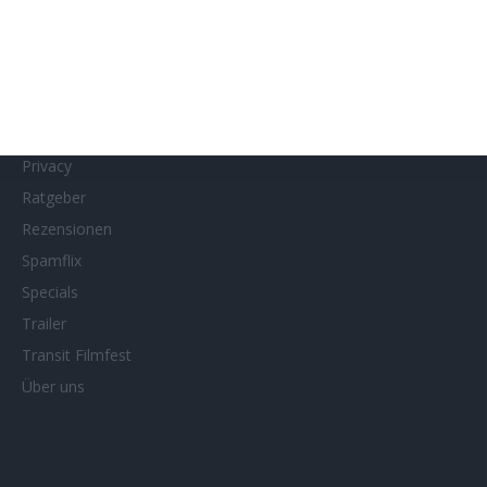
MUBI
Netflix
Neueste Reviews
News
Porträts/Filmografien
Privacy
Ratgeber
Rezensionen
Spamflix
Specials
Trailer
Transit Filmfest
Über uns