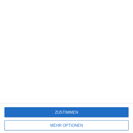
Kinocharts weltweit (24. – 26. Juli 2026)
4
The Devil’s Mouth – Der Teufelsschlund
5
Die Chefin: Deadline
ZUSTIMMEN
SITEMAP
MEHR OPTIONEN