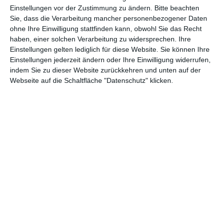
Abenteuer
(1.622)
Action
(2.028)
Einstellungen vor der Zustimmung zu ändern.
Bitte beachten
Sie, dass die Verarbeitung mancher personenbezogener Daten
Animation/Trickfilm
(1.941)
Anime
(740)
ohne Ihre Einwilligung stattfinden kann, obwohl Sie das Recht
haben, einer solchen Verarbeitung zu widersprechen. Ihre
Asia
(60)
Biographie
(765)
Einstellungen gelten lediglich für diese Website. Sie können Ihre
Comic-Adaption
(698)
Dokumentation
(2.054)
Einstellungen jederzeit ändern oder Ihre Einwilligung widerrufen,
indem Sie zu dieser Website zurückkehren und unten auf der
Drama
(7.122)
Erotik
(186)
Webseite auf die Schaltfläche "Datenschutz" klicken.
Experimental
(79)
Familie
(1.066)
Fantasy
(1.473)
Historie
(1.229)
Horror
(1.825)
Komödie
(4.912)
Krieg
(424)
Krimi
(3.314)
Kurzfilm
(320)
LGBT
(434)
Martial Arts
(62)
Mockumentary
(13)
Musical
(182)
Musik
(493)
Mystery
(690)
Noir
(29)