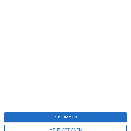
Kinocharts weltweit (31. Juli – 2. August 2026)
5
Die Chefin: Der Wolf
6
Heute fängt mein neues Leben an
6
The Last House
ZUSTIMMEN
SITEMAP
MEHR OPTIONEN