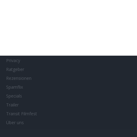
Links
MUBI
Netflix
Neueste Reviews
News
Porträts/Filmografien
Privacy
Ratgeber
Rezensionen
Spamflix
Specials
Trailer
Transit Filmfest
Über uns