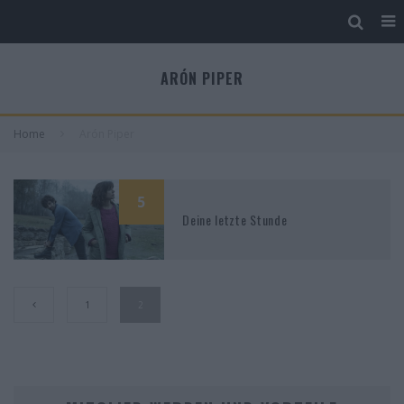
ARÓN PIPER
Home
Arón Piper
5
Deine letzte Stunde
1
2