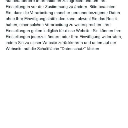
auf detailliertere Informationen zuzugreifen und um Ihre
Einstellungen vor der Zustimmung zu ändern.
Bitte beachten
Sie, dass die Verarbeitung mancher personenbezogener Daten
Abenteuer
(1.624)
Action
(2.033)
ohne Ihre Einwilligung stattfinden kann, obwohl Sie das Recht
haben, einer solchen Verarbeitung zu widersprechen. Ihre
Animation/Trickfilm
(1.942)
Anime
(740)
Einstellungen gelten lediglich für diese Website. Sie können Ihre
Einstellungen jederzeit ändern oder Ihre Einwilligung widerrufen,
Asia
(60)
Biographie
(766)
indem Sie zu dieser Website zurückkehren und unten auf der
Comic-Adaption
(699)
Dokumentation
(2.056)
Webseite auf die Schaltfläche "Datenschutz" klicken.
Drama
(7.128)
Erotik
(186)
Experimental
(79)
Familie
(1.068)
Fantasy
(1.473)
Historie
(1.230)
Horror
(1.827)
Komödie
(4.920)
Krieg
(424)
Krimi
(3.324)
Kurzfilm
(320)
LGBT
(436)
Martial Arts
(62)
Mockumentary
(13)
Musical
(182)
Musik
(495)