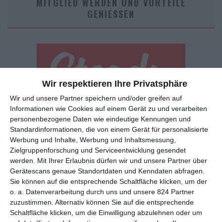
MITGLIED WERDEN UND VORTEILE
GENIESSEN
Wir respektieren Ihre Privatsphäre
Wir und unsere Partner speichern und/oder greifen auf
Informationen wie Cookies auf einem Gerät zu und verarbeiten
Euch gefällt, was wir auf film-rezensionen.de so machen und
personenbezogene Daten wie eindeutige Kennungen und
wollt noch mehr? Dann werdet unser Sponsor! Auf
Steady
könnt
Standardinformationen, die von einem Gerät für personalisierte
ihr Mitglied unserer Seite werden und uns damit helfen, unser
Werbung und Inhalte, Werbung und Inhaltsmessung,
Angebot weiter auszubauen. Im Gegenzug bekommt ihr je nach
Zielgruppenforschung und Serviceentwicklung gesendet
Mitgliedschaft Newsletter, nehmt an exklusiven Gewinnspielen
werden.
Mit Ihrer Erlaubnis dürfen wir und unsere Partner über
Gerätescans genaue Standortdaten und Kenndaten abfragen.
teil, könnt Rezensionen wünschen oder euch auf der Seite
Sie können auf die entsprechende Schaltfläche klicken, um der
verewigen.
o. a. Datenverarbeitung durch uns und unsere 824 Partner
zuzustimmen. Alternativ können Sie auf die entsprechende
Schaltfläche klicken, um die Einwilligung abzulehnen oder um
GENRES
TIPPS
INTERVIEWS
TAGS