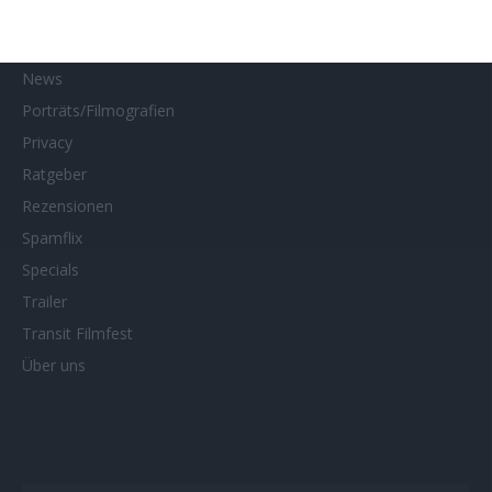
Netflix
Neueste Reviews
News
Porträts/Filmografien
Privacy
Ratgeber
Rezensionen
Spamflix
Specials
Trailer
Transit Filmfest
Über uns