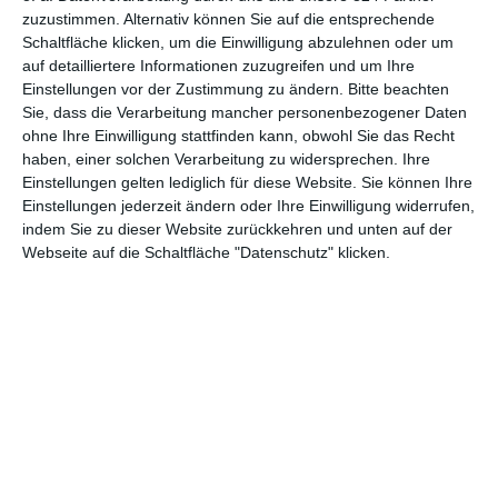
zuzustimmen. Alternativ können Sie auf die entsprechende
Schaltfläche klicken, um die Einwilligung abzulehnen oder um
auf detailliertere Informationen zuzugreifen und um Ihre
Einstellungen vor der Zustimmung zu ändern.
Bitte beachten
Sie, dass die Verarbeitung mancher personenbezogener Daten
ohne Ihre Einwilligung stattfinden kann, obwohl Sie das Recht
haben, einer solchen Verarbeitung zu widersprechen. Ihre
Euch gefällt, was wir auf film-rezensionen.de so machen und
Einstellungen gelten lediglich für diese Website. Sie können Ihre
Einstellungen jederzeit ändern oder Ihre Einwilligung widerrufen,
wollt noch mehr? Dann werdet unser Sponsor! Auf
Steady
könnt
indem Sie zu dieser Website zurückkehren und unten auf der
ihr Mitglied unserer Seite werden und uns damit helfen, unser
Webseite auf die Schaltfläche "Datenschutz" klicken.
Angebot weiter auszubauen. Im Gegenzug bekommt ihr je nach
Mitgliedschaft Newsletter, nehmt an exklusiven Gewinnspielen
teil, könnt Rezensionen wünschen oder euch auf der Seite
verewigen.
GENRES
TIPPS
INTERVIEWS
TAGS
Abenteuer
(1.622)
Action
(2.028)