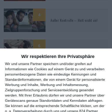
4
Außer Kontrolle – Halt nicht an!
6
Die Akte Bellicher
Wir respektieren Ihre Privatsphäre
Wir und unsere Partner speichern und/oder greifen auf
Informationen wie Cookies auf einem Gerät zu und verarbeiten
personenbezogene Daten wie eindeutige Kennungen und
Standardinformationen, die von einem Gerät für personalisierte
Werbung und Inhalte, Werbung und Inhaltsmessung,
Zielgruppenforschung und Serviceentwicklung gesendet
MITGLIED WERDEN UND VORTEILE
werden.
Mit Ihrer Erlaubnis dürfen wir und unsere Partner über
Gerätescans genaue Standortdaten und Kenndaten abfragen.
GENIESSEN
Sie können auf die entsprechende Schaltfläche klicken, um der
o. a. Datenverarbeitung durch uns und unsere 824 Partner