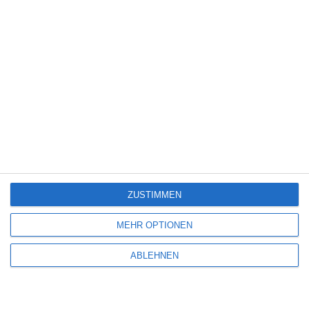
Sport
(345)
Stand-up-Comedy
(2)
Thriller
(3.182)
Western
(269)
4
The Bad Boy and Me 2
ZUSTIMMEN
Kinocharts UK (31. Juli – 2. August 2026)
MEHR OPTIONEN
ABLEHNEN
6
Yugly