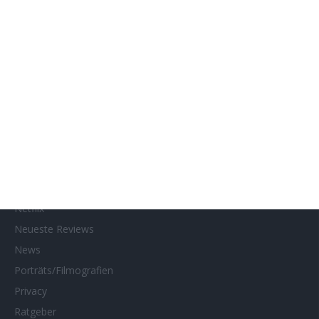
Gewinnspiele
Gewinnspielteilnahme
Home
Home of Horror
Impressum
Interviews
Kino- und DVD-Starts
Kontakt
Links
MUBI
Netflix
Neueste Reviews
News
Porträts/Filmografien
Privacy
Ratgeber