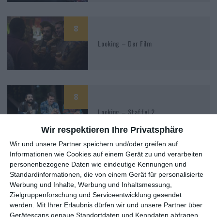
8
Looking – Der Film
8
Looking – Staffel 2
Wir respektieren Ihre Privatsphäre
Wir und unsere Partner speichern und/oder greifen auf
Informationen wie Cookies auf einem Gerät zu und verarbeiten
8
personenbezogene Daten wie eindeutige Kennungen und
45 Years
Standardinformationen, die von einem Gerät für personalisierte
Werbung und Inhalte, Werbung und Inhaltsmessung,
Zielgruppenforschung und Serviceentwicklung gesendet
werden.
Mit Ihrer Erlaubnis dürfen wir und unsere Partner über
Gerätescans genaue Standortdaten und Kenndaten abfragen.