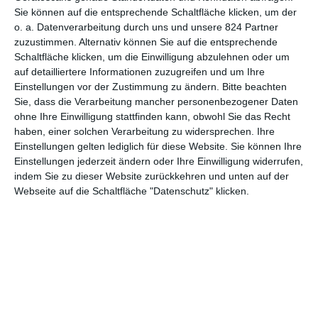
8
Sie können auf die entsprechende Schaltfläche klicken, um der
o. a. Datenverarbeitung durch uns und unsere 824 Partner
Looking – Staffel 1
zuzustimmen. Alternativ können Sie auf die entsprechende
Schaltfläche klicken, um die Einwilligung abzulehnen oder um
auf detailliertere Informationen zuzugreifen und um Ihre
Einstellungen vor der Zustimmung zu ändern.
Bitte beachten
Sie, dass die Verarbeitung mancher personenbezogener Daten
ohne Ihre Einwilligung stattfinden kann, obwohl Sie das Recht
haben, einer solchen Verarbeitung zu widersprechen. Ihre
Einstellungen gelten lediglich für diese Website. Sie können Ihre
MITGLIED WERDEN UND VORTEILE
Einstellungen jederzeit ändern oder Ihre Einwilligung widerrufen,
GENIESSEN
indem Sie zu dieser Website zurückkehren und unten auf der
Webseite auf die Schaltfläche "Datenschutz" klicken.
Euch gefällt, was wir auf film-rezensionen.de so machen und