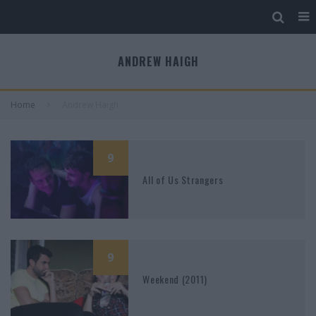
ANDREW HAIGH
Home
Andrew Haigh
9
All of Us Strangers
9
Weekend (2011)