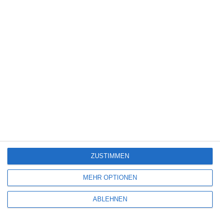
Science Fiction
(1.328)
Serie
(2.473)
Spiele-Adaption
(131)
Splatter
(21)
Sport
(345)
Stand-up-Comedy
(2)
Thriller
(3.179)
Western
(269)
Neue Filme und Serien bei Amazon Prime Video
(August 2026)
ZUSTIMMEN
7
MEHR OPTIONEN
Back Up: Auf Streife mit der Ex – Staffel 1
ABLEHNEN