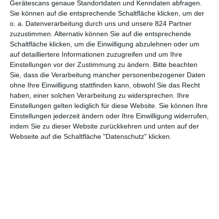
Gerätescans genaue Standortdaten und Kenndaten abfragen.
Sie können auf die entsprechende Schaltfläche klicken, um der
4
o. a. Datenverarbeitung durch uns und unsere 824 Partner
Der Wien-Krimi: Blind ermittelt –
zuzustimmen. Alternativ können Sie auf die entsprechende
Tod im Kaffeehaus
Schaltfläche klicken, um die Einwilligung abzulehnen oder um
auf detailliertere Informationen zuzugreifen und um Ihre
Einstellungen vor der Zustimmung zu ändern.
Bitte beachten
Sie, dass die Verarbeitung mancher personenbezogener Daten
1
2
3
4
ohne Ihre Einwilligung stattfinden kann, obwohl Sie das Recht
haben, einer solchen Verarbeitung zu widersprechen. Ihre
Einstellungen gelten lediglich für diese Website. Sie können Ihre
Einstellungen jederzeit ändern oder Ihre Einwilligung widerrufen,
indem Sie zu dieser Website zurückkehren und unten auf der
Webseite auf die Schaltfläche "Datenschutz" klicken.
MITGLIED WERDEN UND VORTEILE
GENIESSEN