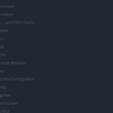
pressum
erviews
o- und DVD-Starts
takt
ks
BI
flix
este Reviews
ws
träts/Filmografien
vacy
tgeber
zensionen
mflix