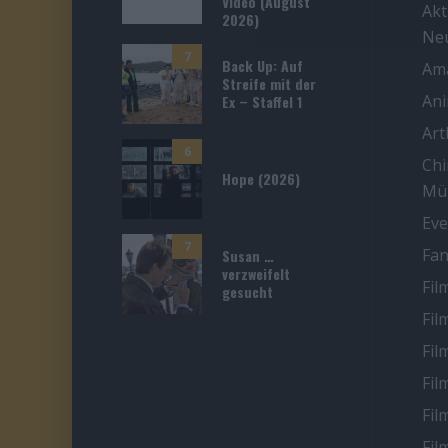
Video (August
Akt
2026)
Ne
7
Back Up: Auf
Ama
Streife mit der
An
Ex – Staffel 1
Ar
6
Chi
Hope (2026)
Mü
Eve
7
Fan
Susan …
verzweifelt
Fil
gesucht
Fil
Fil
Fil
Fil
Fil