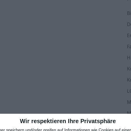
B
D
E
F
H
K
K
L
M
M
Wir respektieren Ihre Privatsphäre
N
ner speichern und/oder greifen auf Informationen wie Cookies auf ein