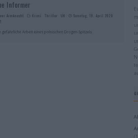
he Informer
E
iver Armknecht
Krimi
Thriller
UK
Sonntag, 19. April 2020
m
1
u
e gefährliche Arbeit eines polnischen Drogen-Spitzels
u
u
G
N
t
a
G
A
A
(1