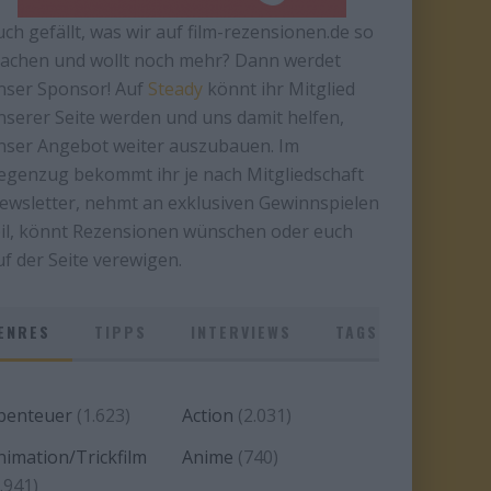
uch gefällt, was wir auf film-rezensionen.de so
achen und wollt noch mehr? Dann werdet
nser Sponsor! Auf
Steady
könnt ihr Mitglied
nserer Seite werden und uns damit helfen,
nser Angebot weiter auszubauen. Im
egenzug bekommt ihr je nach Mitgliedschaft
ewsletter, nehmt an exklusiven Gewinnspielen
eil, könnt Rezensionen wünschen oder euch
uf der Seite verewigen.
ENRES
TIPPS
INTERVIEWS
TAGS
benteuer
(1.623)
Action
(2.031)
nimation/Trickfilm
Anime
(740)
.941)