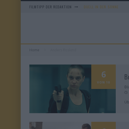
FILMTIPP DER REDAKTION
DUELL IN DER SONNE
EVERYTIME
WHAM! – 10 DAYS IN CHIN
TANGLES
Home
Anders Roslund
6
B
VON 10
Ol
Üb