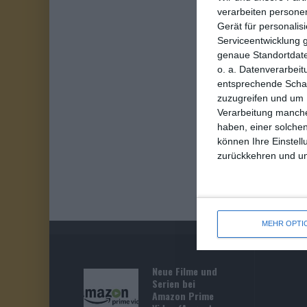
verarbeiten persone
Gerät für personali
Serviceentwicklung 
genaue Standortdate
o. a. Datenverarbeit
entsprechende Schalt
zuzugreifen und um 
Verarbeitung manche
haben, einer solchen
können Ihre Einstell
zurückkehren und unt
MEHR OPTI
Neue Filme und
Serien bei
Amazon Prime