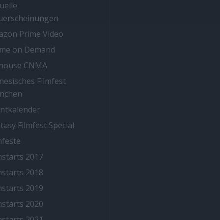
uelle
uerscheinungen
zon Prime Video
ime on Demand
thouse CNMA
nesisches Filmfest
nchen
ntkalender
tasy Filmfest Special
mfeste
mstarts 2017
mstarts 2018
mstarts 2019
mstarts 2020
mstarts 2021