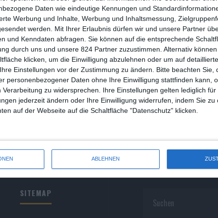
R
nbezogene Daten wie eindeutige Kennungen und Standardinformatione
sierte Werbung und Inhalte, Werbung und Inhaltsmessung, Zielgruppen
R
gesendet werden.
Mit Ihrer Erlaubnis dürfen wir und unsere Partner ü
n und Kenndaten abfragen. Sie können auf die entsprechende Schaltfl
S
ung durch uns und unsere 824 Partner zuzustimmen. Alternativ können 
fläche klicken, um die Einwilligung abzulehnen oder um auf detailliert
S
Ihre Einstellungen vor der Zustimmung zu ändern.
Bitte beachten Sie, 
r personenbezogener Daten ohne Ihre Einwilligung stattfinden kann, 
S
 Verarbeitung zu widersprechen. Ihre Einstellungen gelten lediglich für
S
ungen jederzeit ändern oder Ihre Einwilligung widerrufen, indem Sie zu
en auf der Webseite auf die Schaltfläche "Datenschutz" klicken.
W
ONEN
ABLEHNEN
ZUS
SITEMAP