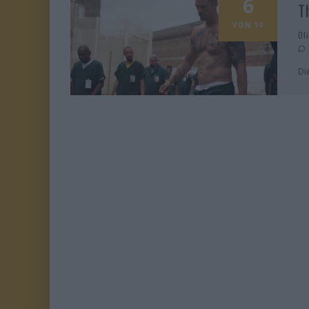
6
T
VON 10
Ol
Di