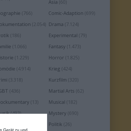
Asia
(60)
iographie
(766)
Comic-Adaption
(699)
okumentation
(2.054)
Drama
(7.124)
rotik
(186)
Experimental
(79)
amilie
(1.066)
Fantasy
(1.473)
istorie
(1.229)
Horror
(1.825)
omödie
(4.914)
Krieg
(424)
rimi
(3.318)
Kurzfilm
(320)
GBT
(436)
Martial Arts
(62)
ockumentary
(13)
Musical
(182)
usik
(493)
Mystery
(690)
oir
(29)
Politik
(26)
em Gerät zu und