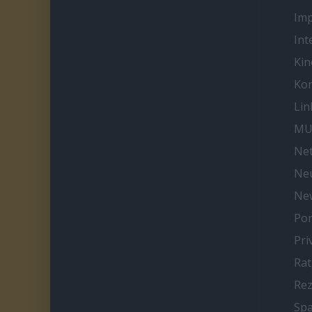
Im
Int
Kin
Kon
Lin
MU
Net
Neu
Ne
Por
Pri
Ra
Re
Spa