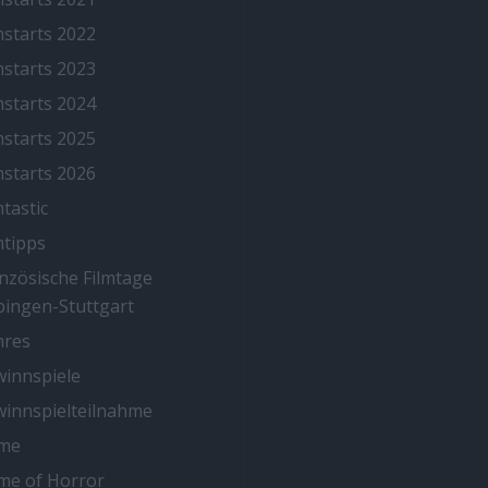
mstarts 2022
mstarts 2023
mstarts 2024
mstarts 2025
mstarts 2026
mtastic
mtipps
nzösische Filmtage
ingen-Stuttgart
nres
innspiele
innspielteilnahme
me
me of Horror