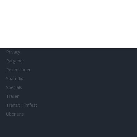
MUBI
Netflix
Neueste Reviews
News
Porträts/Filmografien
Privacy
Ratgeber
Rezensionen
Spamflix
Specials
Trailer
Transit Filmfest
Über uns