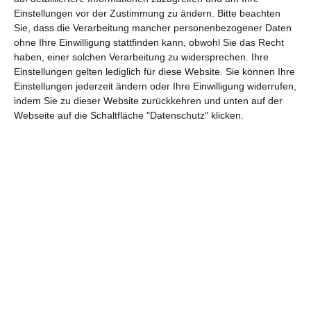
Einstellungen vor der Zustimmung zu ändern.
Bitte beachten
Abenteuer
(1.624)
Action
(2.034)
Sie, dass die Verarbeitung mancher personenbezogener Daten
ohne Ihre Einwilligung stattfinden kann, obwohl Sie das Recht
Animation/Trickfilm
(1.942)
Anime
(740)
haben, einer solchen Verarbeitung zu widersprechen. Ihre
Asia
(60)
Biographie
(766)
Einstellungen gelten lediglich für diese Website. Sie können Ihre
Einstellungen jederzeit ändern oder Ihre Einwilligung widerrufen,
Comic-Adaption
(699)
Dokumentation
(2.056)
indem Sie zu dieser Website zurückkehren und unten auf der
Webseite auf die Schaltfläche "Datenschutz" klicken.
Drama
(7.130)
Erotik
(187)
Experimental
(79)
Familie
(1.068)
Fantasy
(1.474)
Historie
(1.230)
Horror
(1.827)
Komödie
(4.920)
Krieg
(424)
Krimi
(3.324)
Kurzfilm
(320)
LGBT
(436)
Martial Arts
(62)
Mockumentary
(13)
Musical
(182)
Musik
(495)