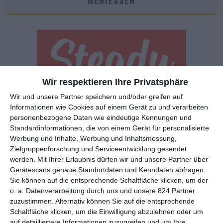
GENIESSEN
Wir respektieren Ihre Privatsphäre
Wir und unsere Partner speichern und/oder greifen auf
Euch gefällt, was wir auf film-rezensionen.de so machen und
Informationen wie Cookies auf einem Gerät zu und verarbeiten
wollt noch mehr? Dann werdet unser Sponsor! Auf
Steady
könnt
personenbezogene Daten wie eindeutige Kennungen und
ihr Mitglied unserer Seite werden und uns damit helfen, unser
Standardinformationen, die von einem Gerät für personalisierte
Angebot weiter auszubauen. Im Gegenzug bekommt ihr je nach
Werbung und Inhalte, Werbung und Inhaltsmessung,
Mitgliedschaft Newsletter, nehmt an exklusiven Gewinnspielen
Zielgruppenforschung und Serviceentwicklung gesendet
teil, könnt Rezensionen wünschen oder euch auf der Seite
werden.
Mit Ihrer Erlaubnis dürfen wir und unsere Partner über
verewigen.
Gerätescans genaue Standortdaten und Kenndaten abfragen.
Sie können auf die entsprechende Schaltfläche klicken, um der
o. a. Datenverarbeitung durch uns und unsere 824 Partner
GENRES
TIPPS
INTERVIEWS
TAGS
zuzustimmen. Alternativ können Sie auf die entsprechende
Schaltfläche klicken, um die Einwilligung abzulehnen oder um
auf detailliertere Informationen zuzugreifen und um Ihre