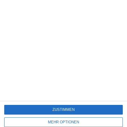
3
Dragon Wars
Neue Filme und Serien bei Disney+ (August
2026)
6
The Eyes of Others
ZUSTIMMEN
SITEMAP
MEHR OPTIONEN