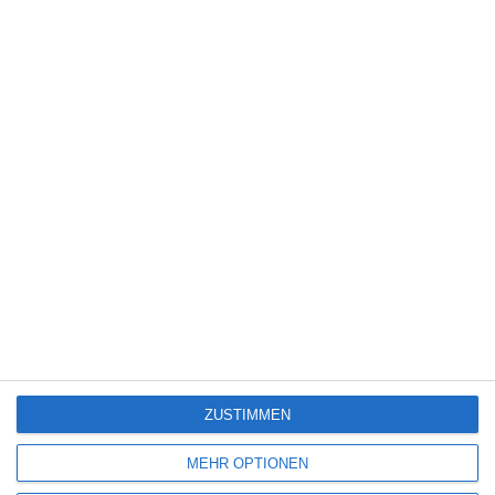
6
Heute fängt mein neues Leben an
6
The Last House
Eli Roth [Interview]
ZUSTIMMEN
SITEMAP
MEHR OPTIONEN
Aktuelle Neuerscheinungen