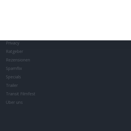
MUBI
Netflix
Neueste Reviews
News
Porträts/Filmografien
Privacy
Ratgeber
Rezensionen
Spamflix
Specials
Trailer
Transit Filmfest
Über uns