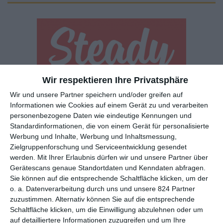
Wir respektieren Ihre Privatsphäre
Euch gefällt, was wir auf film-rezensionen.de so machen und
Wir und unsere Partner speichern und/oder greifen auf
wollt noch mehr? Dann werdet unser Sponsor! Auf
Steady
könnt
Informationen wie Cookies auf einem Gerät zu und verarbeiten
ihr Mitglied unserer Seite werden und uns damit helfen, unser
personenbezogene Daten wie eindeutige Kennungen und
Angebot weiter auszubauen. Im Gegenzug bekommt ihr je nach
Standardinformationen, die von einem Gerät für personalisierte
Mitgliedschaft Newsletter, nehmt an exklusiven Gewinnspielen
Werbung und Inhalte, Werbung und Inhaltsmessung,
teil, könnt Rezensionen wünschen oder euch auf der Seite
Zielgruppenforschung und Serviceentwicklung gesendet
werden.
Mit Ihrer Erlaubnis dürfen wir und unsere Partner über
verewigen.
Gerätescans genaue Standortdaten und Kenndaten abfragen.
Sie können auf die entsprechende Schaltfläche klicken, um der
o. a. Datenverarbeitung durch uns und unsere 824 Partner
GENRES
TIPPS
INTERVIEWS
TAGS
zuzustimmen. Alternativ können Sie auf die entsprechende
Schaltfläche klicken, um die Einwilligung abzulehnen oder um
auf detailliertere Informationen zuzugreifen und um Ihre