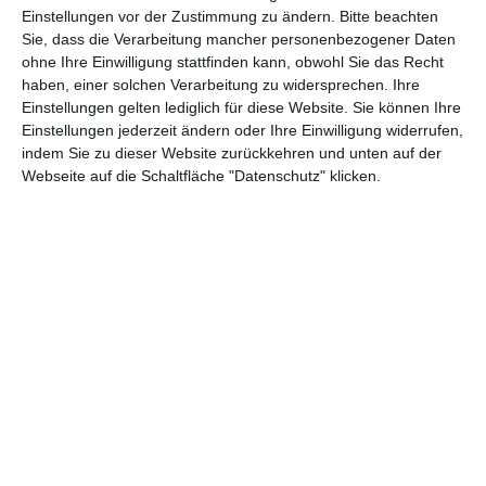
Abenteuer
(1.624)
Action
(2.033)
Einstellungen vor der Zustimmung zu ändern.
Bitte beachten
Sie, dass die Verarbeitung mancher personenbezogener Daten
Animation/Trickfilm
(1.942)
Anime
(740)
ohne Ihre Einwilligung stattfinden kann, obwohl Sie das Recht
haben, einer solchen Verarbeitung zu widersprechen. Ihre
Asia
(60)
Biographie
(766)
Einstellungen gelten lediglich für diese Website. Sie können Ihre
Comic-Adaption
(699)
Dokumentation
(2.056)
Einstellungen jederzeit ändern oder Ihre Einwilligung widerrufen,
indem Sie zu dieser Website zurückkehren und unten auf der
Drama
(7.128)
Erotik
(186)
Webseite auf die Schaltfläche "Datenschutz" klicken.
Experimental
(79)
Familie
(1.068)
Fantasy
(1.473)
Historie
(1.230)
Horror
(1.827)
Komödie
(4.920)
Krieg
(424)
Krimi
(3.324)
Kurzfilm
(320)
LGBT
(436)
Martial Arts
(62)
Mockumentary
(13)
Musical
(182)
Musik
(495)
Mystery
(691)
Noir
(29)