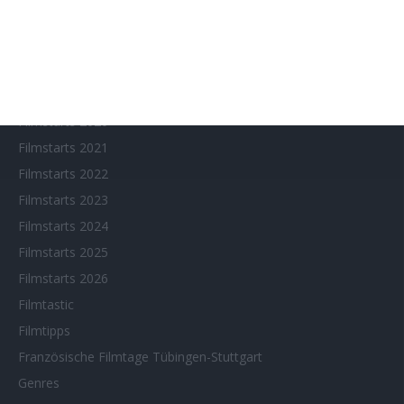
Filmfeste
Filmstarts 2017
Filmstarts 2018
Filmstarts 2019
Filmstarts 2020
Filmstarts 2021
Filmstarts 2022
Filmstarts 2023
Filmstarts 2024
Filmstarts 2025
Filmstarts 2026
Filmtastic
Filmtipps
Französische Filmtage Tübingen-Stuttgart
Genres