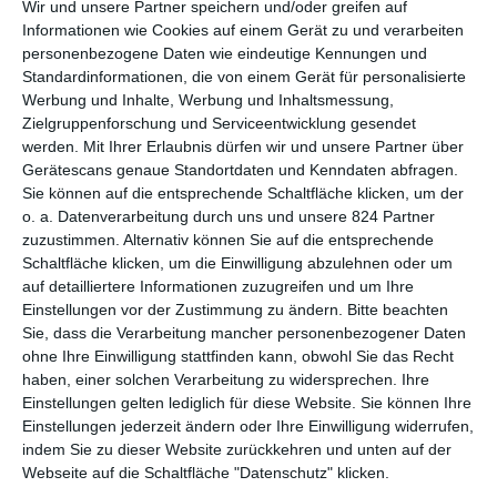
Wir und unsere Partner speichern und/oder greifen auf
ANIMATIONSFILM IN EINEM UNGEWOHNTEN
Informationen wie Cookies auf einem Gerät zu und verarbeiten
SETTING
personenbezogene Daten wie eindeutige Kennungen und
Standardinformationen, die von einem Gerät für personalisierte
Werbung und Inhalte, Werbung und Inhaltsmessung,
Auch wenn Animationsfilme den Vorteil haben, dass man quasi
Zielgruppenforschung und Serviceentwicklung gesendet
jedes Setting für denselben Preis entwerfen kann und man
werden.
Mit Ihrer Erlaubnis dürfen wir und unsere Partner über
dadurch auch in sehr fantastische oder ungewöhnliche
Gerätescans genaue Standortdaten und Kenndaten abfragen.
Richtungen gehen kann, so richtig genutzt wird das nur selten.
Sie können auf die entsprechende Schaltfläche klicken, um der
Allein deshalb ist es schön, dass
Aisha und das verlorene
o. a. Datenverarbeitung durch uns und unsere 824 Partner
Buch
doch noch in unsere Kinos kommt. So hat es natürlich
zuzustimmen. Alternativ können Sie auf die entsprechende
eine Reihe von Animationstiteln gegeben, die in einem
Schaltfläche klicken, um die Einwilligung abzulehnen oder um
arabischen oder orientalischen Umfeld spielen, ob nun
Die
auf detailliertere Informationen zuzugreifen und um Ihre
Einstellungen vor der Zustimmung zu ändern.
Bitte beachten
Abenteuer des Prinzen Achmed
,
Sindbad
oder
Aladdin
. Ein
Sie, dass die Verarbeitung mancher personenbezogener Daten
Film, der auf der Iberischen Halbinsel spielt zur Zeit, als diese
ohne Ihre Einwilligung stattfinden kann, obwohl Sie das Recht
muslimisch beherrscht war? Das hat Seltenheitswert und
haben, einer solchen Verarbeitung zu widersprechen. Ihre
macht auf Anhieb neugierig, welche Geschichte hier erzählt
Einstellungen gelten lediglich für diese Website. Sie können Ihre
wird.
Einstellungen jederzeit ändern oder Ihre Einwilligung widerrufen,
indem Sie zu dieser Website zurückkehren und unten auf der
Diese ist dafür zumindest teilweise recht austauschbar. Mal
Webseite auf die Schaltfläche "Datenschutz" klicken.
wieder geht es um eine junge Protagonistin, die einen Traum