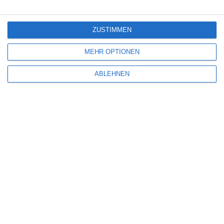
ZUSTIMMEN
MEHR OPTIONEN
ABLEHNEN
Name
*
E-Mail-Adresse
*
Website
Benachrichtige mich über nachfolgende Kommentare via E-Mail.