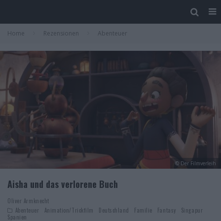
Home
Rezensionen
Abenteuer
© Der Filmverleih
Aisha und das verlorene Buch
Oliver Armknecht
Abenteuer
Animation/Trickfilm
Deutschland
Familie
Fantasy
Singapur
Spanien