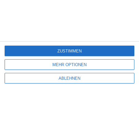
SCHREIBE EINEN KOMMENTAR
Deine E-Mail-Adresse wird nicht veröffentlicht.
Erforderliche Felder sind
mit
*
markiert
ZUSTIMMEN
Kommentar
*
MEHR OPTIONEN
ABLEHNEN
Name
*