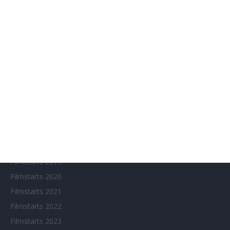
Aktuelle Neuerscheinungen
Amazon Prime Video
Anime on Demand
Arthouse CNMA
Chinesisches Filmfest München
Eventkalender
Fantasy Filmfest Special
Filmfeste
Filmstarts 2017
Filmstarts 2018
Filmstarts 2019
Filmstarts 2020
Filmstarts 2021
Filmstarts 2022
Filmstarts 2023