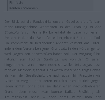
Filmfeste
Kaufen / Streamen
Der Blick auf die Randbezirke unserer Gesellschaft offenbart
meist unangenehme Wahrheiten. In der Erzählung
In der
Strafkolonie
von
Franz
Kafka
erfährt der Leser von einem
System, in dem das Bestrafen einhergeht mit Folter und Tod.
Ein kompliziert zu bedienender Apparat vollzieht das Urteil,
indem dem Verurteilten jener Grundsatz in den Körper geritzt
wird, gegen den er verstoßen haben soll. Der Vorgang führt
natürlich zum Tod der Sträflinge, was von den Offizieren
hingenommen wird – mehr noch, sie wollen teils sogar, dass
man die Methode gutheißt. Das Albtraumszenario zeigt Gewalt
als Kern der Gesellschaft, die nach außen hin Prinzipien wie
Gleichheit vorgibt, aber deren Brutalität sich letztlich gegen
jeden richtet, ohne dass sie dafür einen nachvollziehbaren
Grund haben muss. Man könnte Kafkas Erzählung als
Traumgespinst abtun – doch damit würde man der
unbequemen Wahrheit ausweichen, dass der Strafvollzug