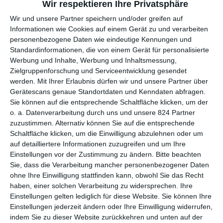
Wir respektieren Ihre Privatsphäre
aufzeigt, wie wir als Gesellschaft Aspekte wie „Strafe“ oder
„Buße“ definieren. Es ist komfortabel, davon auszugehen, dass
Wir und unsere Partner speichern und/oder greifen auf
eine Strafe einen Menschen „resozialisiert“, doch schaut man
Informationen wie Cookies auf einem Gerät zu und verarbeiten
personenbezogene Daten wie eindeutige Kennungen und
sich diese Orte, ihre Abläufe und die Menschen, die in ihnen
Standardinformationen, die von einem Gerät für personalisierte
arbeiten und leben, an, stellt sich die Frage, was sie genau mit
Werbung und Inhalte, Werbung und Inhaltsmessung,
einem Menschen machen.
Zielgruppenforschung und Serviceentwicklung gesendet
Diese Fragen stellten sich auch die italienischen Regisseure
werden.
Mit Ihrer Erlaubnis dürfen wir und unsere Partner über
Gerätescans genaue Standortdaten und Kenndaten abfragen.
Gaetano
Crivaro
,
Silvia
Perra
,
Ferruccio
Goia
und
Alberto
Sie können auf die entsprechende Schaltfläche klicken, um der
Diana
. Als die Corona-Pandemie auf ihrem Höhepunkt
o. a. Datenverarbeitung durch uns und unsere 824 Partner
angelangt war, begannen sie mit den Arbeiten an ihrem Projekt
zuzustimmen. Alternativ können Sie auf die entsprechende
In
the
Penal
Colony
. Die Vorgaben der Regierung zum „social
Schaltfläche klicken, um die Einwilligung abzulehnen oder um
distancing“ sowie der Lockdown an sich führten zu
auf detailliertere Informationen zuzugreifen und um Ihre
eingehenden Gesprächen über Strafvollzug und Gefängnisse
Einstellungen vor der Zustimmung zu ändern.
Bitte beachten
als gesellschaftliche Orte. Als es während des ersten
Sie, dass die Verarbeitung mancher personenbezogener Daten
Lockdowns in einigen Gefängnissen zu Gefangenenaufständen
ohne Ihre Einwilligung stattfinden kann, obwohl Sie das Recht
kam, wurde den Filmemachern die Relevanz ihrer
haben, einer solchen Verarbeitung zu widersprechen. Ihre
Überlegungen verdeutlicht. Entstanden ist schließlich ein
Einstellungen gelten lediglich für diese Website. Sie können Ihre
Einstellungen jederzeit ändern oder Ihre Einwilligung widerrufen,
Projekt, das in verschiedenen Episoden seinem Zuschauer den
indem Sie zu dieser Website zurückkehren und unten auf der
Alltag einer Strafanstalt aus verschiedenen Perspektiven zeigt.