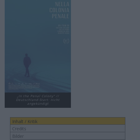
„In the Penal Colony“ //
Deutschland-Start: nicht
angekündigt
Inhalt / Kritik
Credits
Bilder