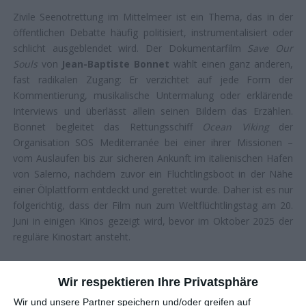
Zivile Seenotrettung im Mittelmeer ist ein Thema, das in der
öffentlichen Debatte häufig politisiert, instrumentalisiert oder
schlicht ausgeblendet wird. Der Dokumentarfilm
Save Our
Souls
von
Jean-Baptiste Bonnet
wählt einen ganz anderen,
fast radikalen Zugang: Er verzichtet auf jede Form der
Kommentierung, musikalische Untermalung oder erklärende
Interviews und überlässt allein seinen Bildern das Erzählen.
Bonnet begleitet das Rettungsschiff
Ocean Viking
der
Organisation SOS Mediterranée bei einer ihrer Missionen –
vom Auslaufen bis zur sicheren Ankunft im italienischen Hafen
von Salerno, nachdem zuvor ein Flüchtlingsboot in der Nähe
einer Ölplattform entdeckt und gerettet wurde. Daher ist es nur
folgerichtig, dass der Film nun zum Weltflüchtlingstag am 20.
Juni in einigen Kinos gezeigt wird, bevor im Oktober 2025 der
reguläre Kinostart ansteht.
SACHLICHKEIT STATT EMOTIONALISIERUNG
Wir respektieren Ihre Privatsphäre
Wir und unsere Partner speichern und/oder greifen auf