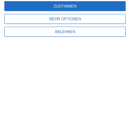
ZUSTIMMEN
MEHR OPTIONEN
ABLEHNEN
Name
*
E-Mail-Adresse
*
Website
Benachrichtige mich über nachfolgende Kommentare via E-Mail.
Benachrichtige mich über neue Beiträge via E-Mail.