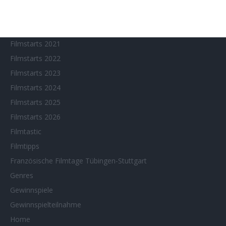
Filmstarts 2019
Filmstarts 2020
Filmstarts 2021
Filmstarts 2022
Filmstarts 2023
Filmstarts 2024
Filmstarts 2025
Filmstarts 2026
Filmtastic
Filmtipps
Französische Filmtage Tübingen-Stuttgart
Genres
Gewinnspiele
Gewinnspielteilnahme
Home