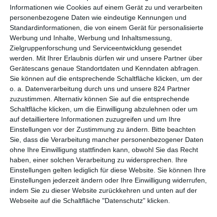
Diese Erzählweise erzeugt ein starkes Gefühl von
Informationen wie Cookies auf einem Gerät zu und verarbeiten
Unmittelbarkeit. Die Kamera beobachtet die Beobachtenden –
personenbezogene Daten wie eindeutige Kennungen und
lange Einstellungen zeigen die Crew bei der Suche nach Booten
Standardinformationen, die von einem Gerät für personalisierte
in Seenot, beim ständigen Blick auf das weite, ruhige Meer. Die
Werbung und Inhalte, Werbung und Inhaltsmessung,
daraus entstehende Langsamkeit überträgt sich auch auf das
Zielgruppenforschung und Serviceentwicklung gesendet
Publikum: Man ist dabei, ohne geführt zu werden, ohne
werden.
Mit Ihrer Erlaubnis dürfen wir und unsere Partner über
Identifikationsfiguren, fast ohne dramaturgische Struktur. Es
Gerätescans genaue Standortdaten und Kenndaten abfragen.
entsteht ein distanziertes Mitgehen, das sachlich informiert,
Sie können auf die entsprechende Schaltfläche klicken, um der
o. a. Datenverarbeitung durch uns und unsere 824 Partner
aber emotional wenig bindet. Besonders in der ersten Hälfte
zuzustimmen. Alternativ können Sie auf die entsprechende
des Films bleibt die Spannung gering, selbst als es zu einer
Schaltfläche klicken, um die Einwilligung abzulehnen oder um
potenziell gefährlichen Begegnung mit der libyschen
auf detailliertere Informationen zuzugreifen und um Ihre
Küstenwache kommt. Dass auch hier keine dramatische
Einstellungen vor der Zustimmung zu ändern.
Bitte beachten
Aufregung spürbar wird, lässt den Film nüchtern wirken –
Sie, dass die Verarbeitung mancher personenbezogener Daten
vielleicht zu nüchtern.
ohne Ihre Einwilligung stattfinden kann, obwohl Sie das Recht
haben, einer solchen Verarbeitung zu widersprechen. Ihre
Die Rettung selbst wird dann ebenso sachlich wie effizient
Einstellungen gelten lediglich für diese Website. Sie können Ihre
gefilmt. Kein Pathos, kein Heldentum – nur konzentriertes,
Einstellungen jederzeit ändern oder Ihre Einwilligung widerrufen,
professionelles Handeln ist zu sehen. Erst in den Gesichtern der
indem Sie zu dieser Website zurückkehren und unten auf der
Geretteten nach der Aufnahme auf das Schiff blitzen
Webseite auf die Schaltfläche "Datenschutz" klicken.
vorsichtige Emotionen auf. Sie scheinen zu begreifen, dass sie