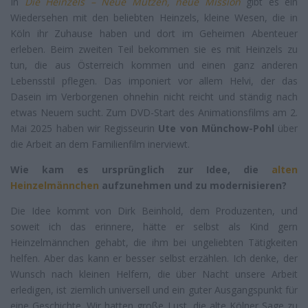
In
Die Heinzels – Neue Mützen, neue Mission
gibt es ein
Wiedersehen mit den beliebten Heinzels, kleine Wesen, die in
Köln ihr Zuhause haben und dort im Geheimen Abenteuer
erleben. Beim zweiten Teil bekommen sie es mit Heinzels zu
tun, die aus Österreich kommen und einen ganz anderen
Lebensstil pflegen. Das imponiert vor allem Helvi, der das
Dasein im Verborgenen ohnehin nicht reicht und ständig nach
etwas Neuem sucht. Zum DVD-Start des Animationsfilms am 2.
Mai 2025 haben wir Regisseurin
Ute von Münchow-Pohl
über
die Arbeit an dem Familienfilm inerviewt.
Wie kam es ursprünglich zur Idee, die
alten
Heinzelmännchen
aufzunehmen und zu modernisieren?
Die Idee kommt von Dirk Beinhold, dem Produzenten, und
soweit ich das erinnere, hätte er selbst als Kind gern
Heinzelmännchen gehabt, die ihm bei ungeliebten Tätigkeiten
helfen. Aber das kann er besser selbst erzählen. Ich denke, der
Wunsch nach kleinen Helfern, die über Nacht unsere Arbeit
erledigen, ist ziemlich universell und ein guter Ausgangspunkt für
eine Geschichte. Wir hatten große Lust, die alte Kölner Sage zu