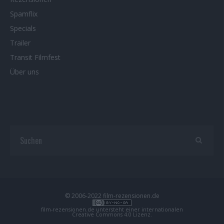
Spamflix
Specials
Trailer
Transit Filmfest
Über uns
© 2006-2022 film-rezensionen.de
film-rezensionen.de
untersteht einer internationalen
Creative Commons 4.0 Lizenz
.