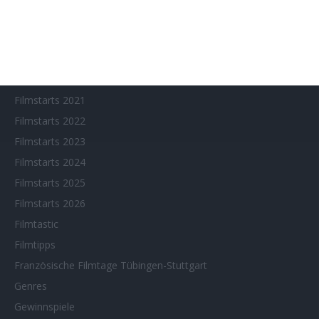
Filmstarts 2017
Filmstarts 2018
Filmstarts 2019
Filmstarts 2020
Filmstarts 2021
Filmstarts 2022
Filmstarts 2023
Filmstarts 2024
Filmstarts 2025
Filmstarts 2026
Filmtastic
Filmtipps
Französische Filmtage Tübingen-Stuttgart
Genres
Gewinnspiele