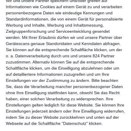
Wir und unsere Partner speichern und/oder greifen auf
Abenteuer aufzugeben und beharrt darauf, dass Helfen Spaß
Informationen wie Cookies auf einem Gerät zu und verarbeiten
machen soll und aufregend sein darf. Auf der Suche danach, wo
personenbezogene Daten wie eindeutige Kennungen und
sie wirklich hingehört, ist sie bereit, ihr Zuhause und sogar ihre
Standardinformationen, die von einem Gerät für personalisierte
Freunde zurückzulassen. Sie muss einfach herausfinden wo ihr
Werbung und Inhalte, Werbung und Inhaltsmessung,
Zielgruppenforschung und Serviceentwicklung gesendet
Platz in der Welt ist. Alles, was Helvi im ersten Film liebenswert
werden.
Mit Ihrer Erlaubnis dürfen wir und unsere Partner über
gemacht hat, hat sie behalten. Sie ist neugierig auf die Welt,
Gerätescans genaue Standortdaten und Kenndaten abfragen.
kreativ und waghalsig, entwaffnend direkt und offen im Kontakt
Sie können auf die entsprechende Schaltfläche klicken, um der
mit anderen, und sie beharrt immer noch darauf, dass ihre
o. a. Datenverarbeitung durch uns und unsere 824 Partner
Geschichte gut ausgeht.
zuzustimmen. Alternativ können Sie auf die entsprechende
Schaltfläche klicken, um die Einwilligung abzulehnen oder um
In dem zweiten Teil lernen wir neben den bekannten
auf detailliertere Informationen zuzugreifen und um Ihre
Heinzels auch welche aus Österreich kennen. Wie
Einstellungen vor der Zustimmung zu ändern.
Bitte beachten
unterscheiden sie sich von den deutschen?
Sie, dass die Verarbeitung mancher personenbezogener Daten
ohne Ihre Einwilligung stattfinden kann, obwohl Sie das Recht
Die österreichischen Heinzels sind sozusagen die verdrängte
haben, einer solchen Verarbeitung zu widersprechen. Ihre
Verwandtschaft, über die nie gesprochen wurde. Die
Einstellungen gelten lediglich für diese Website. Sie können Ihre
Erwachsenen in der Kölner Heinzelsippe lehnen sie ab, weil sie
Einstellungen jederzeit ändern oder Ihre Einwilligung widerrufen,
die Heinzelideale verraten und statt den Menschen zu helfen nur
indem Sie zu dieser Website zurückkehren und unten auf der
Spaß und Abenteuer wollen, auch auf Kosten der Menschen. Die
Webseite auf die Schaltfläche "Datenschutz" klicken.
Österreicher nutzen alle technischen Errungenschaften der