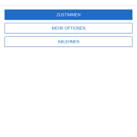
ZUSTIMMEN
MEHR OPTIONEN
ABLEHNEN
Name
*
E-Mail-Adresse
*
Website
Benachrichtige mich über nachfolgende Kommentare via E-Mail.