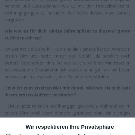
nehmen und auszuspinnen, wie es mit den Heinzelmännchen
weiter gegangen ist, nachdem das Schneidersweib sie damals
vergraulte.
Wie war es für dich, einige Jahre später zu diesen Figuren
zurückzukehren?
Ich war mit viel Liebe für Helvi und die Heinzels bei der Arbeit am
ersten Film und hatte immer das Gefühl, da stecken noch
weitere Geschichten drin. So war es ein schönes Wiedersehen
mit vertrauten Charakteren. Ich wusste sehr gut, wie sie ticken
und was sie in dieser oder jener Situation tun würden.
Helvi ist zum zweiten Mal mit dabei. Wie hat sie sich seit
ihrem ersten Auftritt verändert?
Helvi ist jetzt innerlich unabhängiger geworden. Während sie im
ersten Film noch vom Wunsch getrieben war, ein richtiges
Heinzelmädchen zu sein und ihren Platz in der Sippe zu finden,
fragt sich Helvi jetzt, ob ihre Sippe überhaupt die richtigen
Wir respektieren Ihre Privatsphäre
Heinzels für sie sind. Sie ist nicht bereit, ihren Drang nach