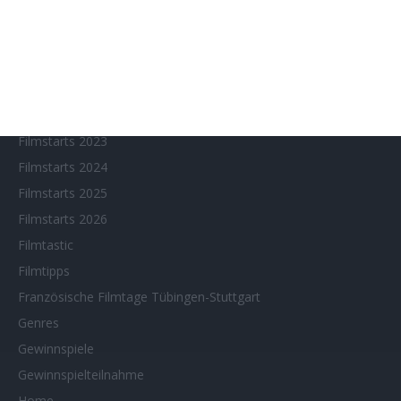
Filmstarts 2018
Filmstarts 2019
Filmstarts 2020
Filmstarts 2021
Filmstarts 2022
Filmstarts 2023
Filmstarts 2024
Filmstarts 2025
Filmstarts 2026
Filmtastic
Filmtipps
Französische Filmtage Tübingen-Stuttgart
Genres
Gewinnspiele
Gewinnspielteilnahme
Home