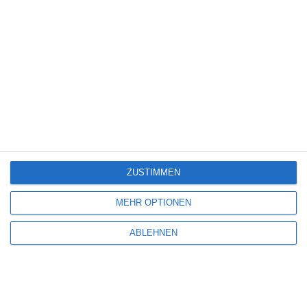
Name
*
E-Mail-Adresse
*
Website
ZUSTIMMEN
MEHR OPTIONEN
ABLEHNEN
Benachrichtige mich über nachfolgende Kommentare via E-Mail.
Benachrichtige mich über neue Beiträge via E-Mail.