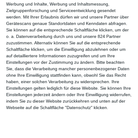
Aktuell haben Fans die Chance, die 14 Staffel des dieses Jahr
Werbung und Inhalte, Werbung und Inhaltsmessung,
beendeten Dauerbrenners noch einmal zu sehen. Zuletzt ging
Zielgruppenforschung und Serviceentwicklung gesendet
werden.
Mit Ihrer Erlaubnis dürfen wir und unsere Partner über
es in
Rätselhafter Überfall
um den Gast eines Golfhotels, der
Gerätescans genaue Standortdaten und Kenndaten abfragen.
von einem Auftragskiller angegriffen wird, was eine Reihe von
Sie können auf die entsprechende Schaltfläche klicken, um der
Fragen aufwirft. Davor musste in
Liebe und Gier
das Rätsel
o. a. Datenverarbeitung durch uns und unsere 824 Partner
gelöst werden, wer den jungen Mann ermordet hat, dessen
zuzustimmen. Alternativ können Sie auf die entsprechende
Leiche im Wasser gefunden wurde. Mit
Sauberer Tod
folgt nun
Schaltfläche klicken, um die Einwilligung abzulehnen oder um
bereits die nächste Episode, es ist die fünfte der besagten
auf detailliertere Informationen zuzugreifen und um Ihre
Staffel. Sonderlich erwähnenswert ist diese nicht, sie erfüllt
Einstellungen vor der Zustimmung zu ändern.
Bitte beachten
aber zumindest ihren Zweck.
Sie, dass die Verarbeitung mancher personenbezogener Daten
ohne Ihre Einwilligung stattfinden kann, obwohl Sie das Recht
Ein paar Sachen gibt es dabei schon, die hervorstechen. Dass
haben, einer solchen Verarbeitung zu widersprechen. Ihre
man beispielsweise Thorsten Merten für eine Gastrolle
Einstellungen gelten lediglich für diese Website. Sie können Ihre
gewinnen konnte, macht sich sicherlich bezahlt. Zwar ist seine
Einstellungen jederzeit ändern oder Ihre Einwilligung widerrufen,
Figur nicht wirklich ausgearbeitet. Aber das ist bei diesen
indem Sie zu dieser Website zurückkehren und unten auf der
einstündigen Fernsehkrimis auch nicht wirklich zu erwarten, die
Webseite auf die Schaltfläche "Datenschutz" klicken.
Zeit reicht nicht. Und es macht eben Spaß, dem aus
zahlreichen Fernseh- wie Kinoproduktionen bekannten
Schauspieler zuzusehen. Der zweite Punkt, der etwas mehr
heraussticht, ist bereits im Titel vorgegeben. Bei
Der