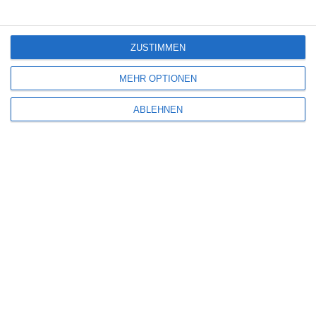
Kommentar
*
ZUSTIMMEN
MEHR OPTIONEN
ABLEHNEN
Name
*
E-Mail-Adresse
*
Website
Benachrichtige mich über nachfolgende Kommentare via E-Mail.