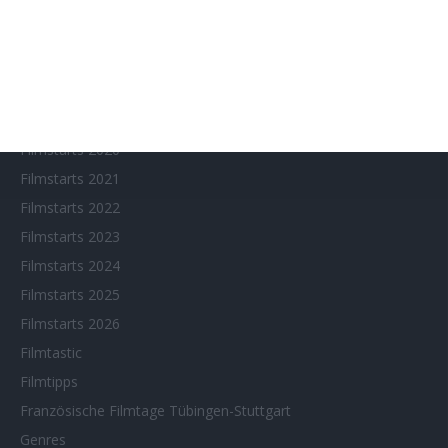
Fantasy Filmfest Special
Filmfeste
Filmstarts 2017
Filmstarts 2018
Filmstarts 2019
Filmstarts 2020
Filmstarts 2021
Filmstarts 2022
Filmstarts 2023
Filmstarts 2024
Filmstarts 2025
Filmstarts 2026
Filmtastic
Filmtipps
Französische Filmtage Tübingen-Stuttgart
Genres