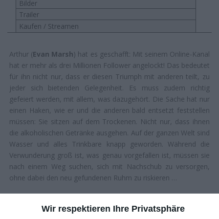
Bilder
Trailer
Kaufen / Streamen
Arthur (
Evan Marsh
) hat es geschafft: Mit seinem Online-Kanal
hat er mehr als drei Millionen Follower angelockt! Das bedeutet
für ihn nicht nur, dass er diesen Triumph mit anderen teilt, zu
jeder sich bietenden Gelegenheit. Es muss zudem richtig
gefeiert werden, mit allem, was dazugehört. Die Sache hat nur
einen Haken, wie er und die anderen bald entsetzt feststellen
müssen: Sie sitzen auf dem Trockenen. Nicht nur, dass ihnen
die alkoholischen Getränke ausgehen. Auf der ganzen Welt sind
Wasser und alles Trinkbare knapp geworden. Während die
Verwunderung groß ist, was genau vorgefallen ist, müssen sie
nach einem Weg suchen, sich mit Nachschub zu versorgen,
ohne dabei den neu gefundenen Ruhm zu riskieren …
DIE KOMIK DES WELTUNTERGANGS
Wir respektieren Ihre Privatsphäre