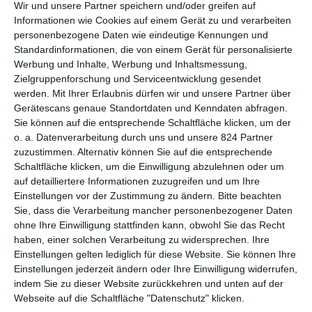
Wir und unsere Partner speichern und/oder greifen auf
Unseren täglichen Weltuntergang gib uns heute. Ob sich die
Informationen wie Cookies auf einem Gerät zu und verarbeiten
apokalyptischen Vorhersagen für unsere reale Welt
personenbezogene Daten wie eindeutige Kennungen und
bewahrheiten werden, bleibt abzuwarten, noch haben viele die
Standardinformationen, die von einem Gerät für personalisierte
Hoffnung nicht aufgegeben, dass sich etwas ändern lässt. Im
Werbung und Inhalte, Werbung und Inhaltsmessung,
Filmbereich scheint es diese Hoffnung nicht mehr zu geben.
Zielgruppenforschung und Serviceentwicklung gesendet
Zumindest werden dort sehr regelmäßig Titel veröffentlicht, bei
werden.
Mit Ihrer Erlaubnis dürfen wir und unsere Partner über
Gerätescans genaue Standortdaten und Kenndaten abfragen.
denen irgendeine Katastrophe geschieht. Neben den
Sie können auf die entsprechende Schaltfläche klicken, um der
wiederkehrenden Zombie-Apokalypsen – zuletzt etwa
Johnny Z
o. a. Datenverarbeitung durch uns und unsere 824 Partner
oder
Day Zero
– stehen Naturkatastrophen hoch im Kurs.
zuzustimmen. Alternativ können Sie auf die entsprechende
Meistens sind sie das Ergebnis von jahrelangem Raubbau,
Schaltfläche klicken, um die Einwilligung abzulehnen oder um
wofür die Menschen dann die Quittung erhalten. Nächster
auf detailliertere Informationen zuzugreifen und um Ihre
Beitrag im düsteren Zirkus ist
Skal – Fight For Survival
. Hier ist
Einstellungen vor der Zustimmung zu ändern.
Bitte beachten
es die drohende Wasserknappheit, vor der tatsächlich immer
Sie, dass die Verarbeitung mancher personenbezogener Daten
wieder gewarnt wird, die bittere Wahrheit wird.
ohne Ihre Einwilligung stattfinden kann, obwohl Sie das Recht
haben, einer solchen Verarbeitung zu widersprechen. Ihre
Wobei Regisseur und Co-Autor
Benjamin Cappelletti
die
Einstellungen gelten lediglich für diese Website. Sie können Ihre
Angelegenheit selbst nicht so wahnsinnig ernst zu nehmen
Einstellungen jederzeit ändern oder Ihre Einwilligung widerrufen,
scheint. Zumindest reichert er das Ganze mit jeder Menge
indem Sie zu dieser Website zurückkehren und unten auf der
Humor an. Dies tut er, indem er den Endzeit-Aspekt mit einem
Webseite auf die Schaltfläche "Datenschutz" klicken.
zweiten Thema verbindet. Bei
Skal – Fight For Survival
geht es