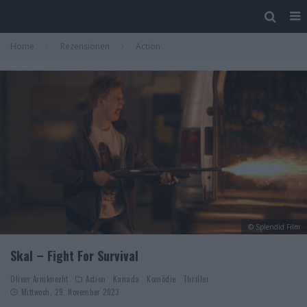
Home
Rezensionen
Action
© Splendid Film
Skal – Fight For Survival
Oliver Armknecht
Action
Kanada
Komödie
Thriller
Mittwoch, 29. November 2023