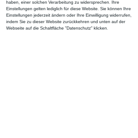
haben, einer solchen Verarbeitung zu widersprechen. Ihre
Jah
Einstellungen gelten lediglich für diese Website. Sie können Ihre
Titel
Funktion
r
Einstellungen jederzeit ändern oder Ihre Einwilligung widerrufen,
indem Sie zu dieser Website zurückkehren und unten auf der
Webseite auf die Schaltfläche "Datenschutz" klicken.
202
Balconettes
Drehbuch
4
202
This Is How a Child Becomes a
Regie, Drehbuch
3
Poet (Kurzfilm)
202
Wo in Paris die Sonne aufgeht
Drehbuch
1
202
Petite Maman
Regie, Drehbuch
1
201
Porträt einer jungen Frau in
Regie, Drehbuch
9
Flammen
201
Mein Leben als Zucchini
Drehbuch