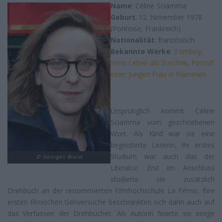
Name
: Céline Sciamma
Geburt
: 12. November 1978
(Pontoise, Frankreich)
Nationalität
: französisch
Bekannte Werke
:
Tomboy
,
Mein Leben als Zucchini
,
Porträt
einer jungen Frau in Flammen
Ursprünglich kommt Céline
Sciamma vom geschriebenen
Wort. Als Kind war sie eine
begeisterte Leserin, ihr erstes
Studium war auch das der
© Georges Biard
Literatur. Erst im Anschluss
studierte sie zusätzlich
Drehbuch an der renommierten Filmhochschule La Fémis. Ihre
ersten filmischen Gehversuche beschränkten sich dann auch auf
das Verfassen der Drehbücher. Als Autorin feierte sie einige