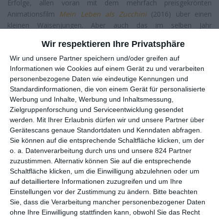
Erfolge, allen voran mit dem mehrfach preisgekrönten
Animationsfilm
Mein Leben als Zucchini
(2016) über einen
kleinen Waisenjungen. Aber auch das im selben Jahr
veröffentlichte Jugenddrama
Mit siebzehn
wurde von der Kritik
Wir respektieren Ihre Privatsphäre
gefeiert.
Wir und unsere Partner speichern und/oder greifen auf
Ihren Einstand als Regisseurin gab die Französin 2007 mit dem
Informationen wie Cookies auf einem Gerät zu und verarbeiten
Drama
Water Lilies – Der Liebe auf der Spur
über das sexuelle
personenbezogene Daten wie eindeutige Kennungen und
Erwachen dreier 15-Jährigen. Allgemein spielt weibliche
Standardinformationen, die von einem Gerät für personalisierte
Sexualität in ihren Filmen oft eine große Rolle, in Verbindung mit
Werbung und Inhalte, Werbung und Inhaltsmessung,
Zielgruppenforschung und Serviceentwicklung gesendet
der Infragestellung von starren Geschlechteridentitäten. In
werden.
Mit Ihrer Erlaubnis dürfen wir und unsere Partner über
Tomboy
(2011) erzählte sie von einem Mädchen, das sich an
Gerätescans genaue Standortdaten und Kenndaten abfragen.
seiner neuen Schule als Junge ausgibt. In
Porträt einer jungen
Sie können auf die entsprechende Schaltfläche klicken, um der
Frau in Flammen
(2019), das in Cannes für das beste Drehbuch
o. a. Datenverarbeitung durch uns und unsere 824 Partner
ausgezeichnet wurde, folgen wir einer jungen Malerin und ihrem
zuzustimmen. Alternativ können Sie auf die entsprechende
Modell, die sich Ende des 18. Jahrhunderts ineinander verlieben.
Schaltfläche klicken, um die Einwilligung abzulehnen oder um
auf detailliertere Informationen zuzugreifen und um Ihre
Filme
Einstellungen vor der Zustimmung zu ändern.
Bitte beachten
Filmpreise
Sie, dass die Verarbeitung mancher personenbezogener Daten
ohne Ihre Einwilligung stattfinden kann, obwohl Sie das Recht