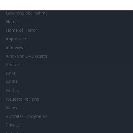
Gewinnspiele
Gewinnspielteilnahme
Home
Home of Horror
Impressum
Interviews
Kino- und DVD-Starts
Kontakt
Links
MUBI
Netflix
Neueste Reviews
News
Porträts/Filmografien
Privacy