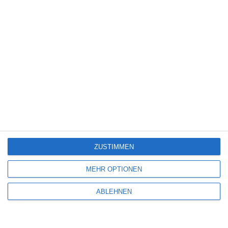
PETITE MAMAN
Oliver Armknecht
Drama
Frankreich
Samstag, 12. Juni 2021
SCHREIBE EINEN KOMMENTAR
ZUSTIMMEN
Deine E-Mail-Adresse wird nicht veröffentlicht.
Erforderliche Felder sind
MEHR OPTIONEN
mit
*
markiert
ABLEHNEN
Kommentar
*