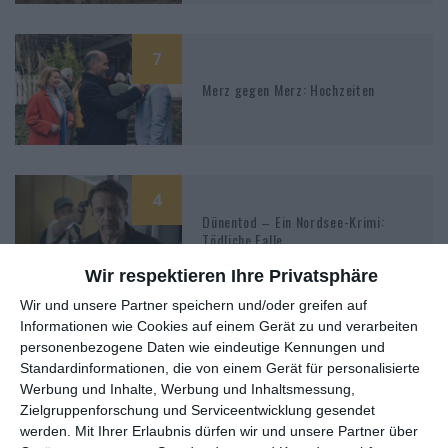
7
Merz gegen Merz: Hochzeiten
4
Dünentod – Ein Nordsee-Krimi:
Tödliche Falle
Wir respektieren Ihre Privatsphäre
Wir und unsere Partner speichern und/oder greifen auf
Informationen wie Cookies auf einem Gerät zu und verarbeiten
5
personenbezogene Daten wie eindeutige Kennungen und
Dünentod – Ein Nordsee-Krimi: Das
Standardinformationen, die von einem Gerät für personalisierte
Grab am Strand
Werbung und Inhalte, Werbung und Inhaltsmessung,
Zielgruppenforschung und Serviceentwicklung gesendet
werden.
Mit Ihrer Erlaubnis dürfen wir und unsere Partner über