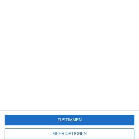
5
Die Chefin: Deadline
4
Servus Eddie: Spätes Glück
7
The Bombing of Pan Am 103
ZUSTIMMEN
SITEMAP
MEHR OPTIONEN