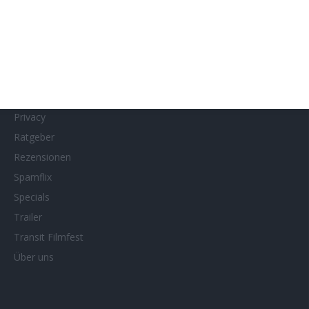
MUBI
Netflix
Neueste Reviews
News
Porträts/Filmografien
Privacy
Ratgeber
Rezensionen
Spamflix
Specials
Trailer
Transit Filmfest
Über uns