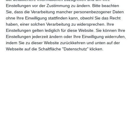
Einstellungen vor der Zustimmung zu ändern.
Bitte beachten
Abenteuer
(1.622)
Action
(2.028)
Sie, dass die Verarbeitung mancher personenbezogener Daten
ohne Ihre Einwilligung stattfinden kann, obwohl Sie das Recht
Animation/Trickfilm
(1.941)
Anime
(740)
haben, einer solchen Verarbeitung zu widersprechen. Ihre
Asia
(60)
Biographie
(765)
Einstellungen gelten lediglich für diese Website. Sie können Ihre
Einstellungen jederzeit ändern oder Ihre Einwilligung widerrufen,
Comic-Adaption
(698)
Dokumentation
(2.054)
indem Sie zu dieser Website zurückkehren und unten auf der
Webseite auf die Schaltfläche "Datenschutz" klicken.
Drama
(7.122)
Erotik
(186)
Experimental
(79)
Familie
(1.066)
Fantasy
(1.473)
Historie
(1.229)
Horror
(1.825)
Komödie
(4.912)
Krieg
(424)
Krimi
(3.314)
Kurzfilm
(320)
LGBT
(434)
Martial Arts
(62)
Mockumentary
(13)
Musical
(182)
Musik
(493)