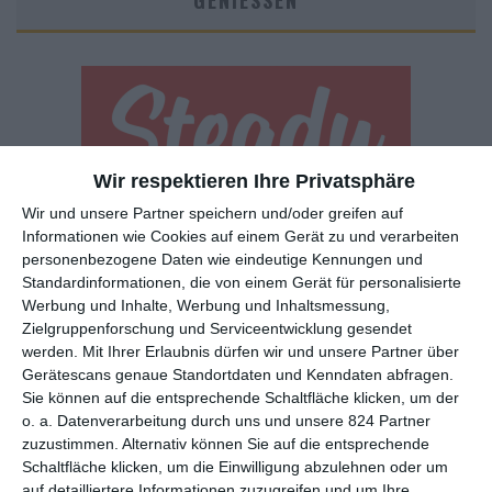
GENIESSEN
Wir respektieren Ihre Privatsphäre
Wir und unsere Partner speichern und/oder greifen auf
Euch gefällt, was wir auf film-rezensionen.de so machen und
Informationen wie Cookies auf einem Gerät zu und verarbeiten
wollt noch mehr? Dann werdet unser Sponsor! Auf
Steady
könnt
personenbezogene Daten wie eindeutige Kennungen und
ihr Mitglied unserer Seite werden und uns damit helfen, unser
Standardinformationen, die von einem Gerät für personalisierte
Angebot weiter auszubauen. Im Gegenzug bekommt ihr je nach
Werbung und Inhalte, Werbung und Inhaltsmessung,
Mitgliedschaft Newsletter, nehmt an exklusiven Gewinnspielen
Zielgruppenforschung und Serviceentwicklung gesendet
teil, könnt Rezensionen wünschen oder euch auf der Seite
werden.
Mit Ihrer Erlaubnis dürfen wir und unsere Partner über
verewigen.
Gerätescans genaue Standortdaten und Kenndaten abfragen.
Sie können auf die entsprechende Schaltfläche klicken, um der
o. a. Datenverarbeitung durch uns und unsere 824 Partner
GENRES
TIPPS
INTERVIEWS
TAGS
zuzustimmen. Alternativ können Sie auf die entsprechende
Schaltfläche klicken, um die Einwilligung abzulehnen oder um
auf detailliertere Informationen zuzugreifen und um Ihre