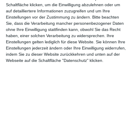
Schaltfläche klicken, um die Einwilligung abzulehnen oder um
Euch gefällt, was wir auf film-rezensionen.de so machen und
auf detailliertere Informationen zuzugreifen und um Ihre
wollt noch mehr? Dann werdet unser Sponsor! Auf
Steady
könnt
Einstellungen vor der Zustimmung zu ändern.
Bitte beachten
ihr Mitglied unserer Seite werden und uns damit helfen, unser
Sie, dass die Verarbeitung mancher personenbezogener Daten
Angebot weiter auszubauen. Im Gegenzug bekommt ihr je nach
ohne Ihre Einwilligung stattfinden kann, obwohl Sie das Recht
Mitgliedschaft Newsletter, nehmt an exklusiven Gewinnspielen
haben, einer solchen Verarbeitung zu widersprechen. Ihre
teil, könnt Rezensionen wünschen oder euch auf der Seite
Einstellungen gelten lediglich für diese Website. Sie können Ihre
verewigen.
Einstellungen jederzeit ändern oder Ihre Einwilligung widerrufen,
indem Sie zu dieser Website zurückkehren und unten auf der
Webseite auf die Schaltfläche "Datenschutz" klicken.
GENRES
TIPPS
INTERVIEWS
TAGS
Abenteuer
(1.622)
Action
(2.028)
Animation/Trickfilm
(1.941)
Anime
(740)
Asia
(60)
Biographie
(765)
Comic-Adaption
(698)
Dokumentation
(2.054)
Drama
(7.122)
Erotik
(186)