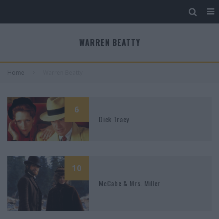
WARREN BEATTY
Home
Warren Beatty
6
Dick Tracy
10
McCabe & Mrs. Miller