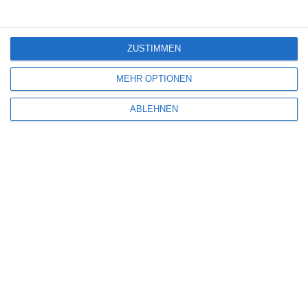
7
ZUSTIMMEN
The Bombing of Pan Am 103
MEHR OPTIONEN
ABLEHNEN
SITEMAP
Aktuelle Neuerscheinungen
Amazon Prime Video
Anime on Demand
Arthouse CNMA
Chinesisches Filmfest München
Eventkalender