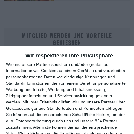
MITGLIED WERDEN UND VORTEILE
GENIESSEN
Wir respektieren Ihre Privatsphäre
Wir und unsere Partner speichern und/oder greifen auf
Informationen wie Cookies auf einem Gerät zu und verarbeiten
personenbezogene Daten wie eindeutige Kennungen und
Standardinformationen, die von einem Gerät für personalisierte
Werbung und Inhalte, Werbung und Inhaltsmessung,
Zielgruppenforschung und Serviceentwicklung gesendet
werden.
Mit Ihrer Erlaubnis dürfen wir und unsere Partner über
Euch gefällt, was wir auf film-rezensionen.de so machen und
Gerätescans genaue Standortdaten und Kenndaten abfragen.
wollt noch mehr? Dann werdet unser Sponsor! Auf
Steady
könnt
Sie können auf die entsprechende Schaltfläche klicken, um der
ihr Mitglied unserer Seite werden und uns damit helfen, unser
o. a. Datenverarbeitung durch uns und unsere 824 Partner
Angebot weiter auszubauen. Im Gegenzug bekommt ihr je nach
zuzustimmen. Alternativ können Sie auf die entsprechende
Mitgliedschaft Newsletter, nehmt an exklusiven Gewinnspielen
Schaltfläche klicken, um die Einwilligung abzulehnen oder um