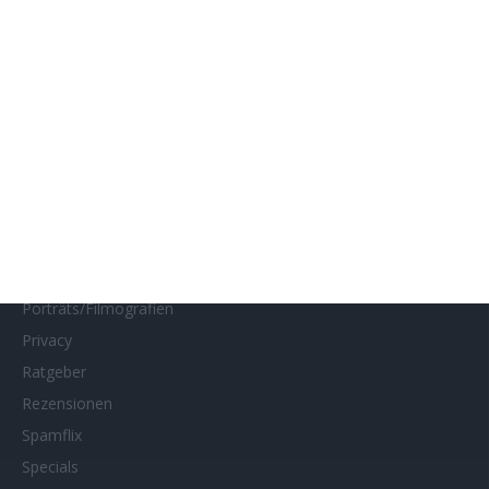
Impressum
Interviews
Kino- und DVD-Starts
Kontakt
Links
MUBI
Netflix
Neueste Reviews
News
Porträts/Filmografien
Privacy
Ratgeber
Rezensionen
Spamflix
Specials