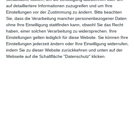
teil, könnt Rezensionen wünschen oder euch auf der Seite
auf detailliertere Informationen zuzugreifen und um Ihre
verewigen.
Einstellungen vor der Zustimmung zu ändern.
Bitte beachten
Sie, dass die Verarbeitung mancher personenbezogener Daten
ohne Ihre Einwilligung stattfinden kann, obwohl Sie das Recht
GENRES
TIPPS
INTERVIEWS
TAGS
haben, einer solchen Verarbeitung zu widersprechen. Ihre
Einstellungen gelten lediglich für diese Website. Sie können Ihre
Einstellungen jederzeit ändern oder Ihre Einwilligung widerrufen,
indem Sie zu dieser Website zurückkehren und unten auf der
Abenteuer
(1.624)
Action
(2.034)
Webseite auf die Schaltfläche "Datenschutz" klicken.
Animation/Trickfilm
(1.943)
Anime
(740)
Asia
(60)
Biographie
(766)
Comic-Adaption
(699)
Dokumentation
(2.056)
Drama
(7.131)
Erotik
(187)
Experimental
(79)
Familie
(1.069)
Fantasy
(1.474)
Historie
(1.230)
Horror
(1.827)
Komödie
(4.922)