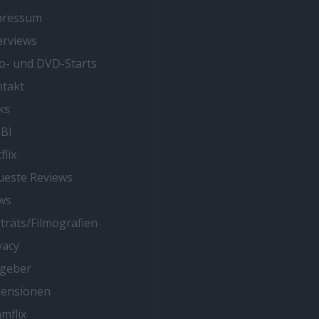
pressum
erviews
o- und DVD-Starts
takt
ks
BI
flix
este Reviews
ws
träts/Filmografien
vacy
tgeber
zensionen
mflix