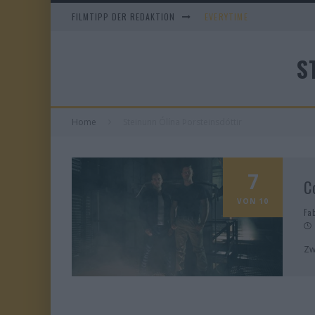
FILMTIPP DER REDAKTION
EVERYTIME
WHAM! – 10 DAYS IN CHIN
S
IM SPIEGEL MEINER MUTTE
DUELL IN DER SONNE
Home
Steinunn Ólína Þorsteinsdóttir
7
C
VON 10
Fa
Zw