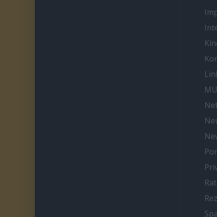
Im
Int
Kin
Kon
Lin
MU
Net
Neu
Ne
Por
Pri
Ra
Re
Spa