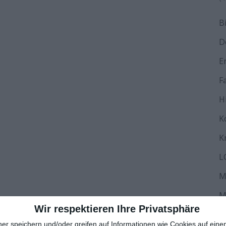
B
D
E
F
H
K
K
L
M
M
Wir respektieren Ihre Privatsphäre
N
ner speichern und/oder greifen auf Informationen wie Cookies auf ein