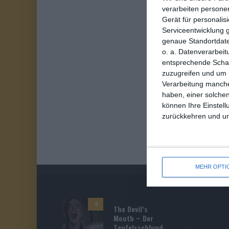
verarbeiten persone
Gerät für personali
Serviceentwicklung 
genaue Standortdate
o. a. Datenverarbeit
entsprechende Schalt
zuzugreifen und um 
Verarbeitung manche
haben, einer solchen
können Ihre Einstell
zurückkehren und unt
MEHR OPTI
4
The Devil’s
Mouth – Der
Teufelsschlund