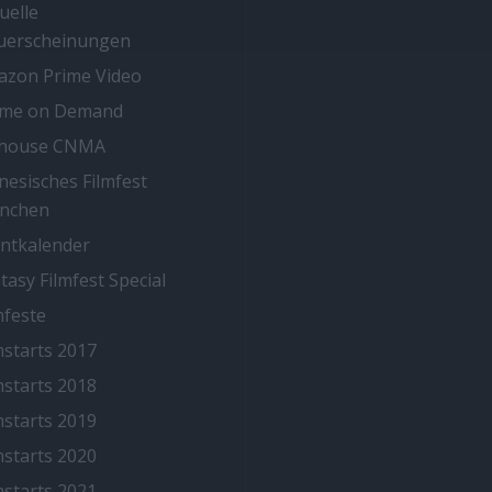
uelle
uerscheinungen
zon Prime Video
ime on Demand
thouse CNMA
nesisches Filmfest
nchen
ntkalender
tasy Filmfest Special
mfeste
mstarts 2017
mstarts 2018
mstarts 2019
mstarts 2020
mstarts 2021