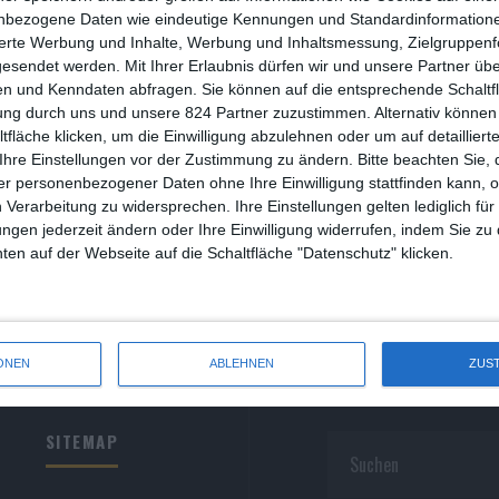
R
nbezogene Daten wie eindeutige Kennungen und Standardinformatione
sierte Werbung und Inhalte, Werbung und Inhaltsmessung, Zielgruppen
R
gesendet werden.
Mit Ihrer Erlaubnis dürfen wir und unsere Partner ü
n und Kenndaten abfragen. Sie können auf die entsprechende Schaltfl
S
ung durch uns und unsere 824 Partner zuzustimmen. Alternativ können 
fläche klicken, um die Einwilligung abzulehnen oder um auf detailliert
S
Ihre Einstellungen vor der Zustimmung zu ändern.
Bitte beachten Sie, 
r personenbezogener Daten ohne Ihre Einwilligung stattfinden kann, 
S
 Verarbeitung zu widersprechen. Ihre Einstellungen gelten lediglich für
S
ungen jederzeit ändern oder Ihre Einwilligung widerrufen, indem Sie zu
en auf der Webseite auf die Schaltfläche "Datenschutz" klicken.
W
ONEN
ABLEHNEN
ZUS
SITEMAP