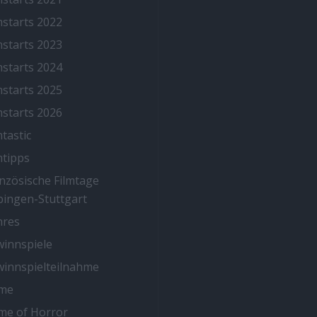
mstarts 2022
mstarts 2023
mstarts 2024
mstarts 2025
mstarts 2026
mtastic
mtipps
nzösische Filmtage
ingen-Stuttgart
nres
innspiele
innspielteilnahme
me
me of Horror