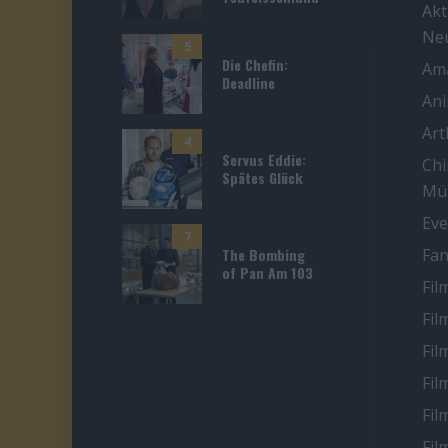
Akt
Ne
5
Die Chefin:
Ama
Deadline
An
Ar
4
Servus Eddie:
Chi
Spätes Glück
Mü
Eve
7
The Bombing
Fan
of Pan Am 103
Fil
Fil
Fil
Fil
Fil
Fil