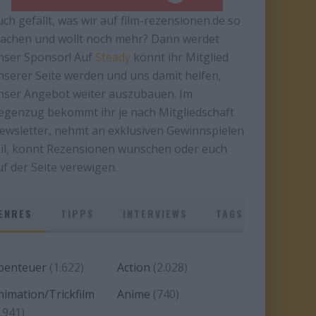
uch gefällt, was wir auf film-rezensionen.de so
achen und wollt noch mehr? Dann werdet
nser Sponsor! Auf
Steady
könnt ihr Mitglied
nserer Seite werden und uns damit helfen,
nser Angebot weiter auszubauen. Im
egenzug bekommt ihr je nach Mitgliedschaft
ewsletter, nehmt an exklusiven Gewinnspielen
eil, könnt Rezensionen wünschen oder euch
uf der Seite verewigen.
ENRES
TIPPS
INTERVIEWS
TAGS
benteuer
(1.622)
Action
(2.028)
nimation/Trickfilm
Anime
(740)
.941)