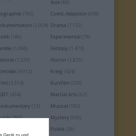
Asia
(60)
iographie
(765)
Comic-Adaption
(698)
okumentation
(2.054)
Drama
(7.122)
rotik
(186)
Experimental
(79)
amilie
(1.066)
Fantasy
(1.473)
istorie
(1.229)
Horror
(1.825)
omödie
(4.912)
Krieg
(424)
rimi
(3.314)
Kurzfilm
(320)
GBT
(434)
Martial Arts
(62)
ockumentary
(13)
Musical
(182)
usik
(493)
Mystery
(690)
oir
(29)
Politik
(26)
em Gerät zu und