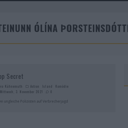
A
TEINUNN ÓLÍNA ÞORSTEINSDÓTT
R
op Secret
bio Kühnemuth
Action
Island
Komödie
Mittwoch, 3. November 2021
0
ei ungleiche Polizisten auf Verbrecherjagd