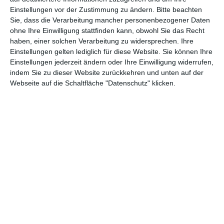
Einstellungen vor der Zustimmung zu ändern.
Bitte beachten
Abenteuer
(1.622)
Action
(2.028)
Sie, dass die Verarbeitung mancher personenbezogener Daten
ohne Ihre Einwilligung stattfinden kann, obwohl Sie das Recht
Animation/Trickfilm
(1.941)
Anime
(740)
haben, einer solchen Verarbeitung zu widersprechen. Ihre
Asia
(60)
Biographie
(765)
Einstellungen gelten lediglich für diese Website. Sie können Ihre
Einstellungen jederzeit ändern oder Ihre Einwilligung widerrufen,
Comic-Adaption
(698)
Dokumentation
(2.054)
indem Sie zu dieser Website zurückkehren und unten auf der
Webseite auf die Schaltfläche "Datenschutz" klicken.
Drama
(7.122)
Erotik
(186)
Experimental
(79)
Familie
(1.066)
Fantasy
(1.473)
Historie
(1.229)
Horror
(1.825)
Komödie
(4.912)
Krieg
(424)
Krimi
(3.314)
Kurzfilm
(320)
LGBT
(434)
Martial Arts
(62)
Mockumentary
(13)
Musical
(182)
Musik
(493)