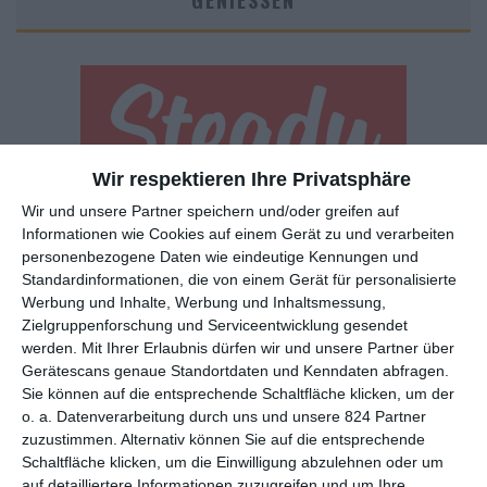
GENIESSEN
Wir respektieren Ihre Privatsphäre
Wir und unsere Partner speichern und/oder greifen auf
Euch gefällt, was wir auf film-rezensionen.de so machen und
Informationen wie Cookies auf einem Gerät zu und verarbeiten
wollt noch mehr? Dann werdet unser Sponsor! Auf
Steady
könnt
personenbezogene Daten wie eindeutige Kennungen und
ihr Mitglied unserer Seite werden und uns damit helfen, unser
Standardinformationen, die von einem Gerät für personalisierte
Angebot weiter auszubauen. Im Gegenzug bekommt ihr je nach
Werbung und Inhalte, Werbung und Inhaltsmessung,
Mitgliedschaft Newsletter, nehmt an exklusiven Gewinnspielen
Zielgruppenforschung und Serviceentwicklung gesendet
teil, könnt Rezensionen wünschen oder euch auf der Seite
werden.
Mit Ihrer Erlaubnis dürfen wir und unsere Partner über
verewigen.
Gerätescans genaue Standortdaten und Kenndaten abfragen.
Sie können auf die entsprechende Schaltfläche klicken, um der
o. a. Datenverarbeitung durch uns und unsere 824 Partner
GENRES
TIPPS
INTERVIEWS
TAGS
zuzustimmen. Alternativ können Sie auf die entsprechende
Schaltfläche klicken, um die Einwilligung abzulehnen oder um
auf detailliertere Informationen zuzugreifen und um Ihre