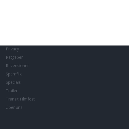
MUBI
Netflix
Neueste Reviews
News
Porträts/Filmografien
Privacy
Ratgeber
Rezensionen
Spamflix
Specials
Trailer
Transit Filmfest
Über uns