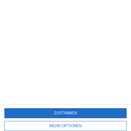
5
Die Chefin: Deadline
4
Servus Eddie: Spätes Glück
7
The Bombing of Pan Am 103
ZUSTIMMEN
SITEMAP
MEHR OPTIONEN