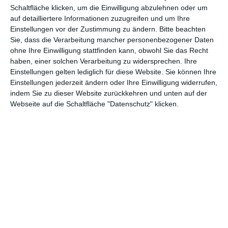
Euch gefällt, was wir auf film-rezensionen.de so machen und
Schaltfläche klicken, um die Einwilligung abzulehnen oder um
wollt noch mehr? Dann werdet unser Sponsor! Auf
Steady
könnt
auf detailliertere Informationen zuzugreifen und um Ihre
ihr Mitglied unserer Seite werden und uns damit helfen, unser
Einstellungen vor der Zustimmung zu ändern.
Bitte beachten
Sie, dass die Verarbeitung mancher personenbezogener Daten
Angebot weiter auszubauen. Im Gegenzug bekommt ihr je nach
ohne Ihre Einwilligung stattfinden kann, obwohl Sie das Recht
Mitgliedschaft Newsletter, nehmt an exklusiven Gewinnspielen
haben, einer solchen Verarbeitung zu widersprechen. Ihre
teil, könnt Rezensionen wünschen oder euch auf der Seite
Einstellungen gelten lediglich für diese Website. Sie können Ihre
verewigen.
Einstellungen jederzeit ändern oder Ihre Einwilligung widerrufen,
indem Sie zu dieser Website zurückkehren und unten auf der
Webseite auf die Schaltfläche "Datenschutz" klicken.
GENRES
TIPPS
INTERVIEWS
TAGS
Abenteuer
(1.624)
Action
(2.034)
Animation/Trickfilm
(1.942)
Anime
(740)
Asia
(60)
Biographie
(766)
Comic-Adaption
(699)
Dokumentation
(2.056)
Drama
(7.130)
Erotik
(187)