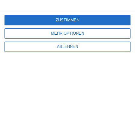
6
ZUSTIMMEN
Hamlet – All That Live Must Die
MEHR OPTIONEN
ABLEHNEN
SITEMAP
Aktuelle Neuerscheinungen
Amazon Prime Video
Anime on Demand
Arthouse CNMA
Chinesisches Filmfest München
Eventkalender