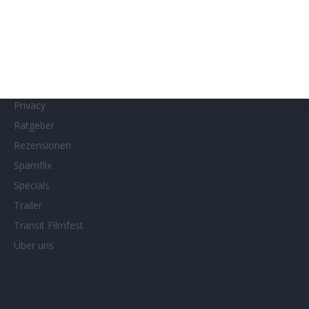
MUBI
Netflix
Neueste Reviews
News
Porträts/Filmografien
Privacy
Ratgeber
Rezensionen
Spamflix
Specials
Trailer
Transit Filmfest
Über uns