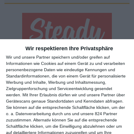
Wir respektieren Ihre Privatsphäre
Euch gefällt, was wir auf film-rezensionen.de so machen und
Wir und unsere Partner speichern und/oder greifen auf
wollt noch mehr? Dann werdet unser Sponsor! Auf
Steady
könnt
Informationen wie Cookies auf einem Gerät zu und verarbeiten
ihr Mitglied unserer Seite werden und uns damit helfen, unser
personenbezogene Daten wie eindeutige Kennungen und
Angebot weiter auszubauen. Im Gegenzug bekommt ihr je nach
Standardinformationen, die von einem Gerät für personalisierte
Werbung und Inhalte, Werbung und Inhaltsmessung,
Mitgliedschaft Newsletter, nehmt an exklusiven Gewinnspielen
Zielgruppenforschung und Serviceentwicklung gesendet
teil, könnt Rezensionen wünschen oder euch auf der Seite
werden.
Mit Ihrer Erlaubnis dürfen wir und unsere Partner über
verewigen.
Gerätescans genaue Standortdaten und Kenndaten abfragen.
Sie können auf die entsprechende Schaltfläche klicken, um der
o. a. Datenverarbeitung durch uns und unsere 824 Partner
GENRES
TIPPS
INTERVIEWS
TAGS
zuzustimmen. Alternativ können Sie auf die entsprechende
Schaltfläche klicken, um die Einwilligung abzulehnen oder um
auf detailliertere Informationen zuzugreifen und um Ihre