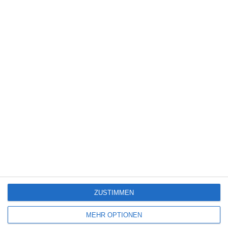
6
Heute fängt mein neues Leben an
6
The Last House
Eli Roth [Interview]
ZUSTIMMEN
SITEMAP
MEHR OPTIONEN