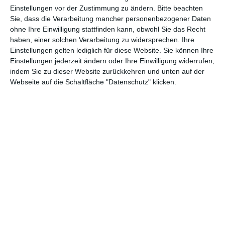
Abenteuer
(1.624)
Action
(2.033)
Einstellungen vor der Zustimmung zu ändern.
Bitte beachten
Sie, dass die Verarbeitung mancher personenbezogener Daten
Animation/Trickfilm
(1.942)
Anime
(740)
ohne Ihre Einwilligung stattfinden kann, obwohl Sie das Recht
haben, einer solchen Verarbeitung zu widersprechen. Ihre
Asia
(60)
Biographie
(766)
Einstellungen gelten lediglich für diese Website. Sie können Ihre
Comic-Adaption
(699)
Dokumentation
(2.056)
Einstellungen jederzeit ändern oder Ihre Einwilligung widerrufen,
indem Sie zu dieser Website zurückkehren und unten auf der
Drama
(7.128)
Erotik
(186)
Webseite auf die Schaltfläche "Datenschutz" klicken.
Experimental
(79)
Familie
(1.068)
Fantasy
(1.473)
Historie
(1.230)
Horror
(1.827)
Komödie
(4.920)
Krieg
(424)
Krimi
(3.324)
Kurzfilm
(320)
LGBT
(436)
Martial Arts
(62)
Mockumentary
(13)
Musical
(182)
Musik
(495)
Mystery
(691)
Noir
(29)