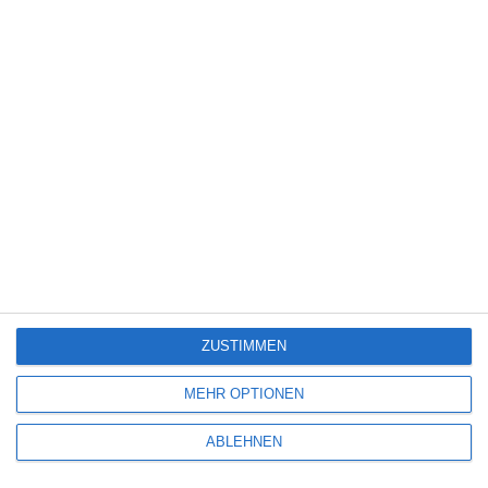
Science Fiction
(1.330)
Serie
(2.476)
Spiele-Adaption
(131)
Splatter
(21)
Sport
(345)
Stand-up-Comedy
(2)
Thriller
(3.181)
Western
(269)
5
Die Chefin: Der Wolf
ZUSTIMMEN
6
MEHR OPTIONEN
Heute fängt mein neues Leben an
ABLEHNEN