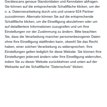
Gerätescans genaue Standortdaten und Kenndaten abfragen.
Sie können auf die entsprechende Schaltfläche klicken, um der
5
o. a. Datenverarbeitung durch uns und unsere 824 Partner
Der Staatsanwalt:
zuzustimmen. Alternativ können Sie auf die entsprechende
Vergissmeinnicht
Schaltfläche klicken, um die Einwilligung abzulehnen oder um
auf detailliertere Informationen zuzugreifen und um Ihre
Einstellungen vor der Zustimmung zu ändern.
Bitte beachten
Sie, dass die Verarbeitung mancher personenbezogener Daten
1
2
3
4
ohne Ihre Einwilligung stattfinden kann, obwohl Sie das Recht
haben, einer solchen Verarbeitung zu widersprechen. Ihre
Einstellungen gelten lediglich für diese Website. Sie können Ihre
Einstellungen jederzeit ändern oder Ihre Einwilligung widerrufen,
indem Sie zu dieser Website zurückkehren und unten auf der
Webseite auf die Schaltfläche "Datenschutz" klicken.
MITGLIED WERDEN UND VORTEILE
GENIESSEN