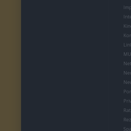
Im
Int
Kin
Kon
Lin
MU
Net
Neu
Ne
Por
Pri
Ra
Re
Spa