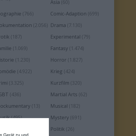
Asia
(60)
iographie
(766)
Comic-Adaption
(699)
okumentation
(2.056)
Drama
(7.130)
rotik
(187)
Experimental
(79)
amilie
(1.069)
Fantasy
(1.474)
istorie
(1.230)
Horror
(1.827)
omödie
(4.922)
Krieg
(424)
rimi
(3.325)
Kurzfilm
(320)
GBT
(436)
Martial Arts
(62)
ockumentary
(13)
Musical
(182)
usik
(495)
Mystery
(691)
oir
(29)
Politik
(26)
em Gerät zu und