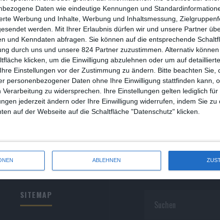
R
nbezogene Daten wie eindeutige Kennungen und Standardinformatione
sierte Werbung und Inhalte, Werbung und Inhaltsmessung, Zielgruppen
R
gesendet werden.
Mit Ihrer Erlaubnis dürfen wir und unsere Partner ü
n und Kenndaten abfragen. Sie können auf die entsprechende Schaltfl
S
ung durch uns und unsere 824 Partner zuzustimmen. Alternativ können 
fläche klicken, um die Einwilligung abzulehnen oder um auf detailliert
S
Ihre Einstellungen vor der Zustimmung zu ändern.
Bitte beachten Sie, 
r personenbezogener Daten ohne Ihre Einwilligung stattfinden kann, 
S
 Verarbeitung zu widersprechen. Ihre Einstellungen gelten lediglich für
S
ungen jederzeit ändern oder Ihre Einwilligung widerrufen, indem Sie zu
en auf der Webseite auf die Schaltfläche "Datenschutz" klicken.
W
ONEN
ABLEHNEN
ZUS
SITEMAP