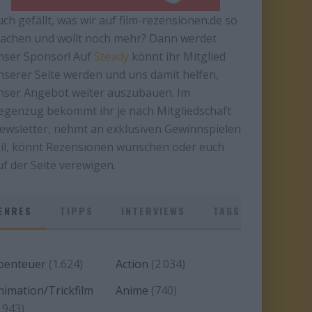
uch gefällt, was wir auf film-rezensionen.de so
achen und wollt noch mehr? Dann werdet
nser Sponsor! Auf
Steady
könnt ihr Mitglied
nserer Seite werden und uns damit helfen,
nser Angebot weiter auszubauen. Im
egenzug bekommt ihr je nach Mitgliedschaft
ewsletter, nehmt an exklusiven Gewinnspielen
eil, könnt Rezensionen wünschen oder euch
uf der Seite verewigen.
ENRES
TIPPS
INTERVIEWS
TAGS
benteuer
(1.624)
Action
(2.034)
nimation/Trickfilm
Anime
(740)
.943)