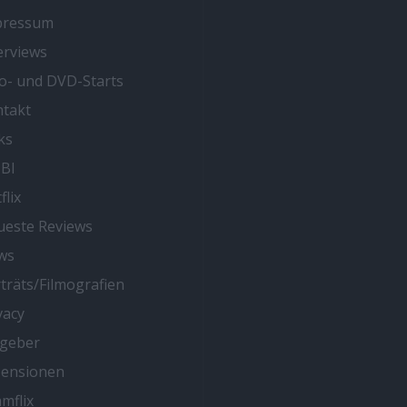
pressum
erviews
o- und DVD-Starts
takt
ks
BI
flix
este Reviews
ws
träts/Filmografien
vacy
tgeber
zensionen
mflix