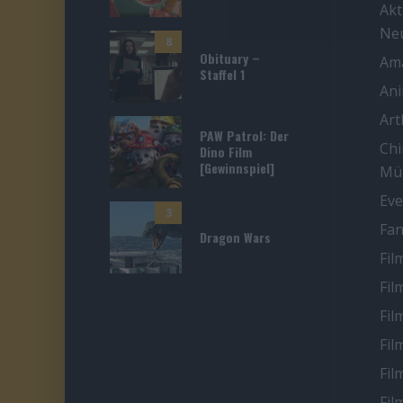
Akt
Ne
8
Obituary –
Ama
Staffel 1
An
Ar
PAW Patrol: Der
Chi
Dino Film
[Gewinnspiel]
Mü
Eve
3
Fan
Dragon Wars
Fil
Fil
Fil
Fil
Fil
Fil