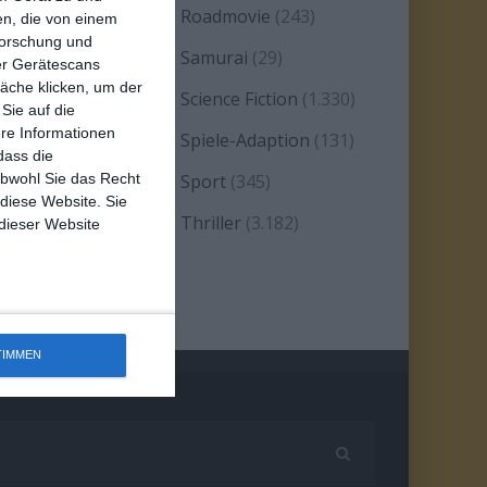
eality TV/Show
(69)
Roadmovie
(243)
n, die von einem
forschung und
omanze
(1.585)
Samurai
(29)
ber Gerätescans
äche klicken, um der
atire
(93)
Science Fiction
(1.330)
Sie auf die
ere Informationen
erie
(2.477)
Spiele-Adaption
(131)
dass die
obwohl Sie das Recht
platter
(21)
Sport
(345)
 diese Website. Sie
tand-up-Comedy
(2)
Thriller
(3.182)
 dieser Website
estern
(269)
TIMMEN