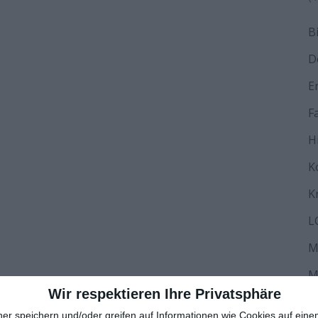
B
D
E
F
H
K
K
L
M
M
Wir respektieren Ihre Privatsphäre
N
ner speichern und/oder greifen auf Informationen wie Cookies auf ein