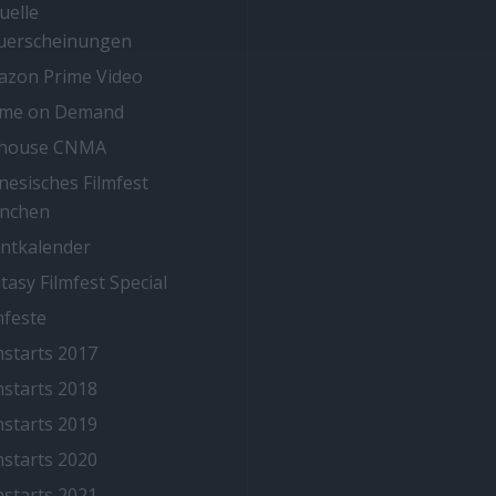
uelle
uerscheinungen
zon Prime Video
ime on Demand
thouse CNMA
nesisches Filmfest
nchen
ntkalender
tasy Filmfest Special
mfeste
mstarts 2017
mstarts 2018
mstarts 2019
mstarts 2020
mstarts 2021