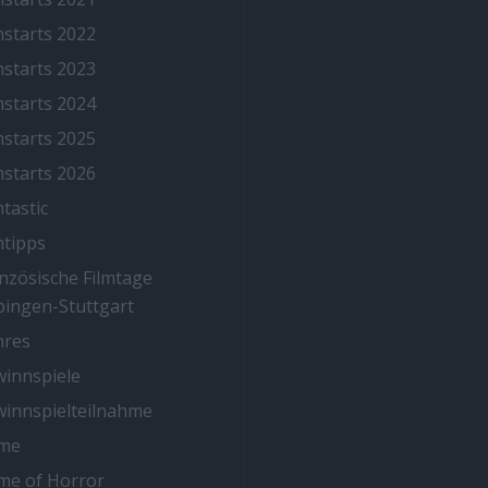
mstarts 2022
mstarts 2023
mstarts 2024
mstarts 2025
mstarts 2026
mtastic
mtipps
nzösische Filmtage
ingen-Stuttgart
nres
innspiele
innspielteilnahme
me
me of Horror