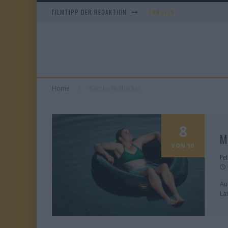
FILMTIPP DER REDAKTION
TANGLES
DUELL IN DER SONNE
EVERYTIME
OBITUARY – STAFFEL 1
Home
Karolin Nothacker
8
M
VON 10
Pe
Au
La