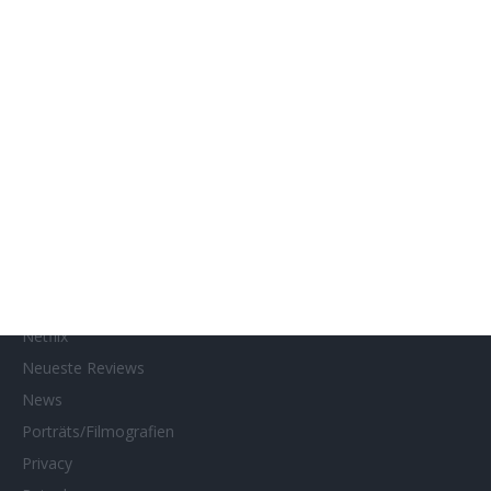
Gewinnspiele
Gewinnspielteilnahme
Home
Home of Horror
Impressum
Interviews
Kino- und DVD-Starts
Kontakt
Links
MUBI
Netflix
Neueste Reviews
News
Porträts/Filmografien
Privacy