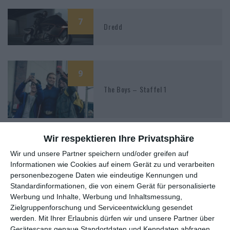
7
Dredd
9
The Boys – Staffel 1
Wir respektieren Ihre Privatsphäre
2
Wir und unsere Partner speichern und/oder greifen auf
Pfad der Rache
Informationen wie Cookies auf einem Gerät zu und verarbeiten
personenbezogene Daten wie eindeutige Kennungen und
Standardinformationen, die von einem Gerät für personalisierte
Werbung und Inhalte, Werbung und Inhaltsmessung,
Zielgruppenforschung und Serviceentwicklung gesendet
3
werden.
Mit Ihrer Erlaubnis dürfen wir und unsere Partner über
Gerätescans genaue Standortdaten und Kenndaten abfragen.