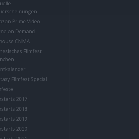
uelle
uerscheinungen
zon Prime Video
ime on Demand
thouse CNMA
nesisches Filmfest
nchen
ntkalender
tasy Filmfest Special
mfeste
mstarts 2017
mstarts 2018
mstarts 2019
mstarts 2020
mstarts 2021