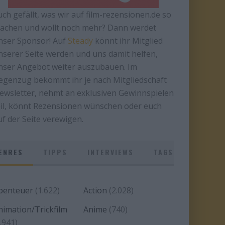
uch gefällt, was wir auf film-rezensionen.de so
achen und wollt noch mehr? Dann werdet
nser Sponsor! Auf
Steady
könnt ihr Mitglied
nserer Seite werden und uns damit helfen,
nser Angebot weiter auszubauen. Im
egenzug bekommt ihr je nach Mitgliedschaft
ewsletter, nehmt an exklusiven Gewinnspielen
eil, könnt Rezensionen wünschen oder euch
uf der Seite verewigen.
ENRES
TIPPS
INTERVIEWS
TAGS
benteuer
(1.622)
Action
(2.028)
nimation/Trickfilm
Anime
(740)
.941)