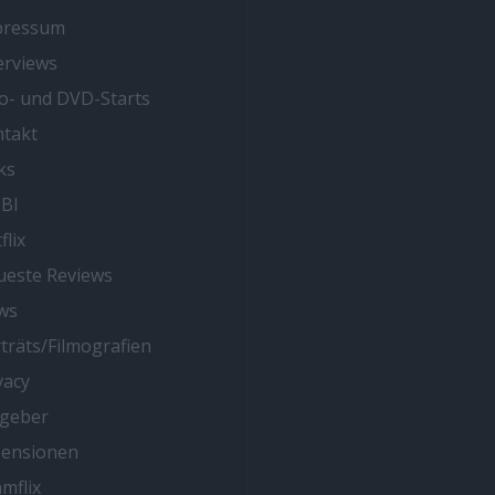
pressum
erviews
o- und DVD-Starts
takt
ks
BI
flix
este Reviews
ws
träts/Filmografien
vacy
tgeber
zensionen
mflix