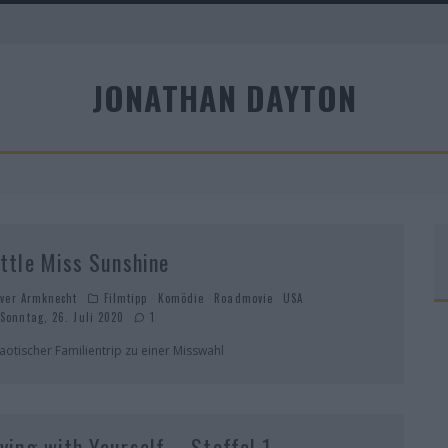
A
JONATHAN DAYTON
R
ittle Miss Sunshine
iver Armknecht
Filmtipp
Komödie
Roadmovie
USA
Sonntag, 26. Juli 2020
1
aotischer Familientrip zu einer Misswahl
iving with Yourself – Staffel 1