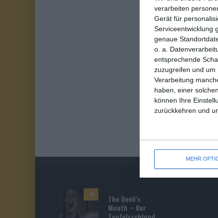
verarbeiten persone
Gerät für personali
Serviceentwicklung 
genaue Standortdate
o. a. Datenverarbeit
entsprechende Schalt
zuzugreifen und um 
Verarbeitung manche
haben, einer solchen
können Ihre Einstell
zurückkehren und unt
MEHR OPTI
4
The Devil’s
Mouth – Der
Teufelsschlund