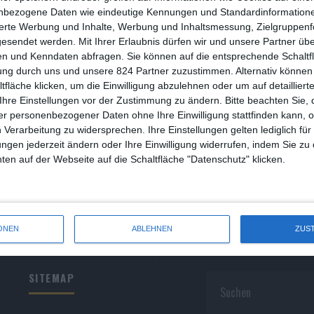
R
nbezogene Daten wie eindeutige Kennungen und Standardinformatione
sierte Werbung und Inhalte, Werbung und Inhaltsmessung, Zielgruppen
R
gesendet werden.
Mit Ihrer Erlaubnis dürfen wir und unsere Partner ü
n und Kenndaten abfragen. Sie können auf die entsprechende Schaltfl
S
ung durch uns und unsere 824 Partner zuzustimmen. Alternativ können 
fläche klicken, um die Einwilligung abzulehnen oder um auf detailliert
S
Ihre Einstellungen vor der Zustimmung zu ändern.
Bitte beachten Sie, 
r personenbezogener Daten ohne Ihre Einwilligung stattfinden kann, 
S
 Verarbeitung zu widersprechen. Ihre Einstellungen gelten lediglich für
S
ungen jederzeit ändern oder Ihre Einwilligung widerrufen, indem Sie zu
en auf der Webseite auf die Schaltfläche "Datenschutz" klicken.
W
ONEN
ABLEHNEN
ZUS
SITEMAP