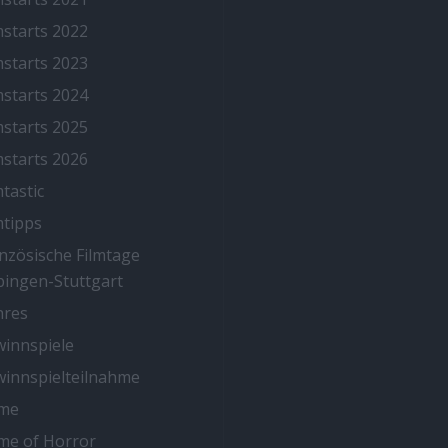
mstarts 2022
mstarts 2023
mstarts 2024
mstarts 2025
mstarts 2026
mtastic
mtipps
nzösische Filmtage
ingen-Stuttgart
nres
innspiele
innspielteilnahme
me
me of Horror