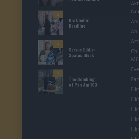
Akt
Ne
5
Die Chefin:
Ama
Deadline
An
Ar
4
Servus Eddie:
Chi
Spätes Glück
Mü
Eve
7
The Bombing
Fan
of Pan Am 103
Fil
Fil
Fil
Fil
Fil
Fil