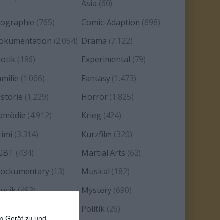
Asia
(60)
iographie
(765)
Comic-Adaption
(698)
okumentation
(2.054)
Drama
(7.122)
rotik
(186)
Experimental
(79)
amilie
(1.066)
Fantasy
(1.473)
istorie
(1.229)
Horror
(1.825)
omödie
(4.912)
Krieg
(424)
rimi
(3.314)
Kurzfilm
(320)
GBT
(434)
Martial Arts
(62)
ockumentary
(13)
Musical
(182)
usik
(493)
Mystery
(690)
oir
(29)
Politik
(26)
em Gerät zu und