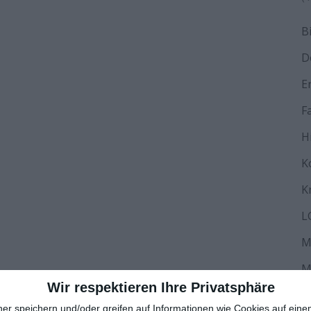
B
D
E
F
H
K
K
L
M
M
Wir respektieren Ihre Privatsphäre
N
ner speichern und/oder greifen auf Informationen wie Cookies auf ein