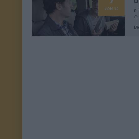
VON 10
Ol
De