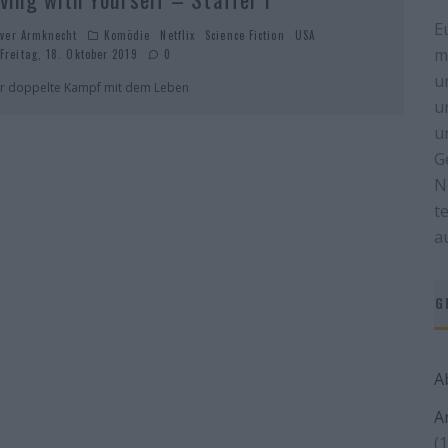
E
iver Armknecht
Komödie
Netflix
Science Fiction
USA
m
Freitag, 18. Oktober 2019
0
u
r doppelte Kampf mit dem Leben
u
u
G
N
t
a
G
A
A
(1