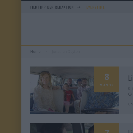
FILMTIPP DER REDAKTION
EVERYTIME
WHAM! – 10 DAYS IN CHIN
IM SPIEGEL MEINER MUTTE
DUELL IN DER SONNE
Home
Jonathan Dayton
8
L
VON 10
Ol
Ch
7
L