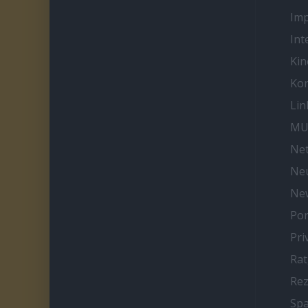
Im
Int
Kin
Kon
Lin
MU
Net
Neu
Ne
Por
Pri
Ra
Re
Spa