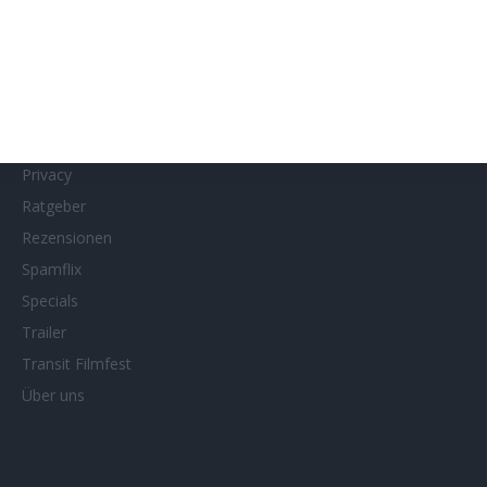
MUBI
Netflix
Neueste Reviews
News
Porträts/Filmografien
Privacy
Ratgeber
Rezensionen
Spamflix
Specials
Trailer
Transit Filmfest
Über uns