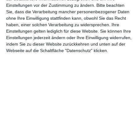
Einstellungen vor der Zustimmung zu ändern.
Bitte beachten
Abenteuer
(1.622)
Action
(2.028)
Sie, dass die Verarbeitung mancher personenbezogener Daten
Animation/Trickfilm
(1.941)
Anime
(740)
ohne Ihre Einwilligung stattfinden kann, obwohl Sie das Recht
haben, einer solchen Verarbeitung zu widersprechen. Ihre
Asia
(60)
Biographie
(765)
Einstellungen gelten lediglich für diese Website. Sie können Ihre
Einstellungen jederzeit ändern oder Ihre Einwilligung widerrufen,
Comic-Adaption
(698)
Dokumentation
(2.054)
indem Sie zu dieser Website zurückkehren und unten auf der
Drama
(7.122)
Erotik
(186)
Webseite auf die Schaltfläche "Datenschutz" klicken.
Experimental
(79)
Familie
(1.066)
Fantasy
(1.473)
Historie
(1.229)
Horror
(1.825)
Komödie
(4.912)
Krieg
(424)
Krimi
(3.314)
Kurzfilm
(320)
LGBT
(434)
Martial Arts
(62)
Mockumentary
(13)
Musical
(182)
Musik
(493)
Mystery
(690)
Noir
(29)