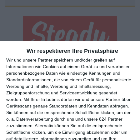
Wir respektieren Ihre Privatsphäre
Wir und unsere Partner speichern und/oder greifen auf
Euch gefällt, was wir auf film-rezensionen.de so machen und
Informationen wie Cookies auf einem Gerät zu und verarbeiten
wollt noch mehr? Dann werdet unser Sponsor! Auf
Steady
könnt
personenbezogene Daten wie eindeutige Kennungen und
ihr Mitglied unserer Seite werden und uns damit helfen, unser
Standardinformationen, die von einem Gerät für personalisierte
Angebot weiter auszubauen. Im Gegenzug bekommt ihr je nach
Werbung und Inhalte, Werbung und Inhaltsmessung,
Mitgliedschaft Newsletter, nehmt an exklusiven Gewinnspielen
Zielgruppenforschung und Serviceentwicklung gesendet
teil, könnt Rezensionen wünschen oder euch auf der Seite
werden.
Mit Ihrer Erlaubnis dürfen wir und unsere Partner über
verewigen.
Gerätescans genaue Standortdaten und Kenndaten abfragen.
Sie können auf die entsprechende Schaltfläche klicken, um der
o. a. Datenverarbeitung durch uns und unsere 824 Partner
GENRES
TIPPS
INTERVIEWS
TAGS
zuzustimmen. Alternativ können Sie auf die entsprechende
Schaltfläche klicken, um die Einwilligung abzulehnen oder um
auf detailliertere Informationen zuzugreifen und um Ihre