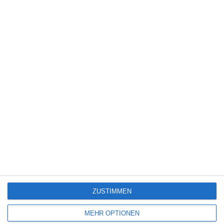
5
Die Chefin: Deadline
4
Servus Eddie: Spätes Glück
7
The Bombing of Pan Am 103
ZUSTIMMEN
SITEMAP
MEHR OPTIONEN