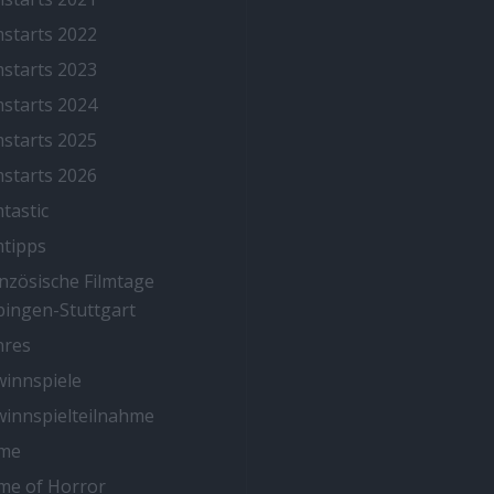
mstarts 2022
mstarts 2023
mstarts 2024
mstarts 2025
mstarts 2026
mtastic
mtipps
nzösische Filmtage
ingen-Stuttgart
nres
innspiele
innspielteilnahme
me
me of Horror