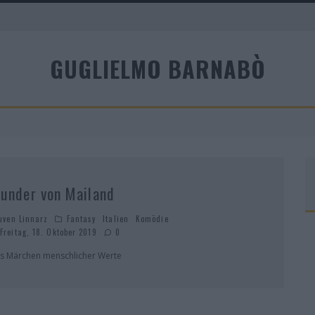
A
GUGLIELMO BARNABÒ
R
under von Mailand
uven Linnarz
Fantasy
Italien
Komödie
Freitag, 18. Oktober 2019
0
s Märchen menschlicher Werte