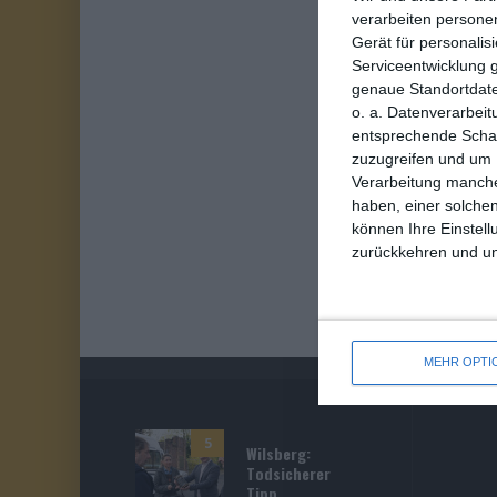
verarbeiten persone
Gerät für personali
Serviceentwicklung 
genaue Standortdate
o. a. Datenverarbeit
entsprechende Schalt
zuzugreifen und um 
Verarbeitung manche
haben, einer solchen
können Ihre Einstell
zurückkehren und unt
MEHR OPTI
5
Wilsberg:
Todsicherer
Tipp