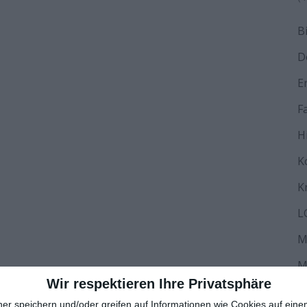
B
D
E
F
H
K
K
L
M
M
Wir respektieren Ihre Privatsphäre
N
ner speichern und/oder greifen auf Informationen wie Cookies auf ein