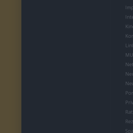
Im
Int
Kin
Kon
Lin
MU
Net
Neu
Ne
Por
Pri
Ra
Re
Spa