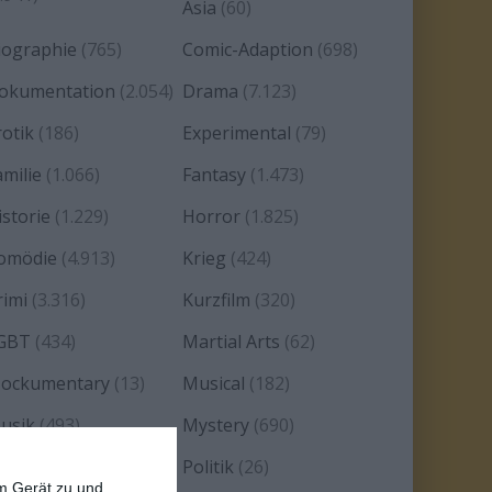
Asia
(60)
iographie
(765)
Comic-Adaption
(698)
okumentation
(2.054)
Drama
(7.123)
rotik
(186)
Experimental
(79)
amilie
(1.066)
Fantasy
(1.473)
istorie
(1.229)
Horror
(1.825)
omödie
(4.913)
Krieg
(424)
rimi
(3.316)
Kurzfilm
(320)
GBT
(434)
Martial Arts
(62)
ockumentary
(13)
Musical
(182)
usik
(493)
Mystery
(690)
oir
(29)
Politik
(26)
em Gerät zu und