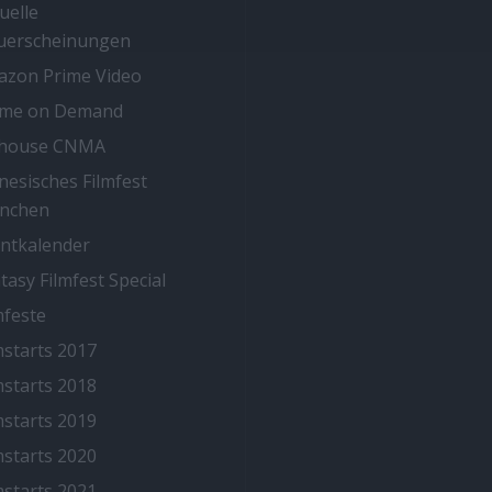
uelle
uerscheinungen
zon Prime Video
ime on Demand
thouse CNMA
nesisches Filmfest
nchen
ntkalender
tasy Filmfest Special
mfeste
mstarts 2017
mstarts 2018
mstarts 2019
mstarts 2020
mstarts 2021