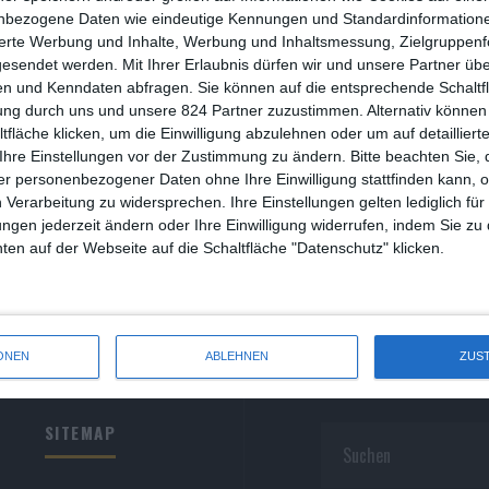
R
nbezogene Daten wie eindeutige Kennungen und Standardinformatione
sierte Werbung und Inhalte, Werbung und Inhaltsmessung, Zielgruppen
R
gesendet werden.
Mit Ihrer Erlaubnis dürfen wir und unsere Partner ü
n und Kenndaten abfragen. Sie können auf die entsprechende Schaltfl
S
ung durch uns und unsere 824 Partner zuzustimmen. Alternativ können 
fläche klicken, um die Einwilligung abzulehnen oder um auf detailliert
S
Ihre Einstellungen vor der Zustimmung zu ändern.
Bitte beachten Sie, 
r personenbezogener Daten ohne Ihre Einwilligung stattfinden kann, 
S
 Verarbeitung zu widersprechen. Ihre Einstellungen gelten lediglich für
S
ungen jederzeit ändern oder Ihre Einwilligung widerrufen, indem Sie zu
en auf der Webseite auf die Schaltfläche "Datenschutz" klicken.
W
ONEN
ABLEHNEN
ZUS
SITEMAP