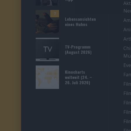
Akt
Ne
7
Lebensansichten
Ama
eines Huhns
An
Ar
TV-Programm
Chi
(August 2026)
Mü
Eve
Kinocharts
Fan
weltweit (24. –
26. Juli 2026)
Fil
Fil
Fil
Fil
Fil
Fil