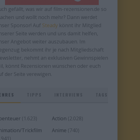
uch gefällt, was wir auf film-rezensionen.de so
achen und wollt noch mehr? Dann werdet
nser Sponsor! Auf
Steady
könnt ihr Mitglied
nserer Seite werden und uns damit helfen,
nser Angebot weiter auszubauen. Im
egenzug bekommt ihr je nach Mitgliedschaft
ewsletter, nehmt an exklusiven Gewinnspielen
eil, könnt Rezensionen wünschen oder euch
uf der Seite verewigen.
ENRES
TIPPS
INTERVIEWS
TAGS
benteuer
(1.623)
Action
(2.028)
nimation/Trickfilm
Anime
(740)
.941)