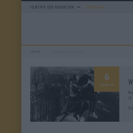
FILMTIPP DER REDAKTION
EVERYTIME
WHAM! – 10 DAYS IN CHIN
IM SPIEGEL MEINER MUTTE
DUELL IN DER SONNE
Home
Guglielmo Barnabò
6
W
VON 10
Ro
Da