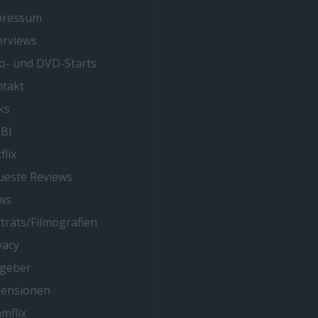
pressum
erviews
o- und DVD-Starts
takt
ks
BI
flix
este Reviews
ws
träts/Filmografien
vacy
tgeber
zensionen
mflix