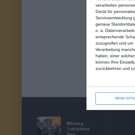
verarbeiten persone
Gerät für personali
Serviceentwicklung 
genaue Standortdate
o. a. Datenverarbeit
entsprechende Schalt
zuzugreifen und um 
Verarbeitung manche
haben, einer solchen
können Ihre Einstell
zurückkehren und unt
MEHR OPTI
5
Wilsberg:
Todsicherer
Tipp