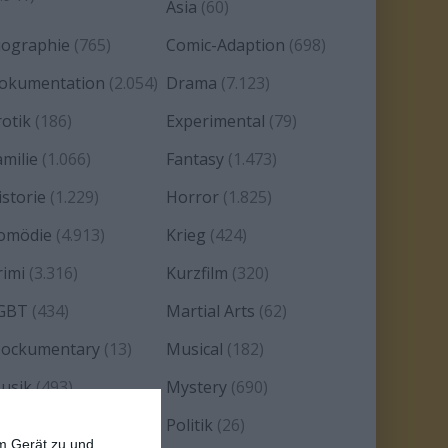
Asia
(60)
iographie
(765)
Comic-Adaption
(698)
okumentation
(2.054)
Drama
(7.123)
rotik
(186)
Experimental
(79)
amilie
(1.066)
Fantasy
(1.473)
istorie
(1.229)
Horror
(1.825)
omödie
(4.913)
Krieg
(424)
rimi
(3.316)
Kurzfilm
(320)
GBT
(434)
Martial Arts
(62)
ockumentary
(13)
Musical
(182)
usik
(493)
Mystery
(690)
oir
(29)
Politik
(26)
em Gerät zu und