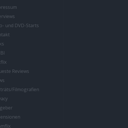
pressum
erviews
o- und DVD-Starts
takt
ks
BI
flix
este Reviews
ws
träts/Filmografien
vacy
tgeber
zensionen
mflix