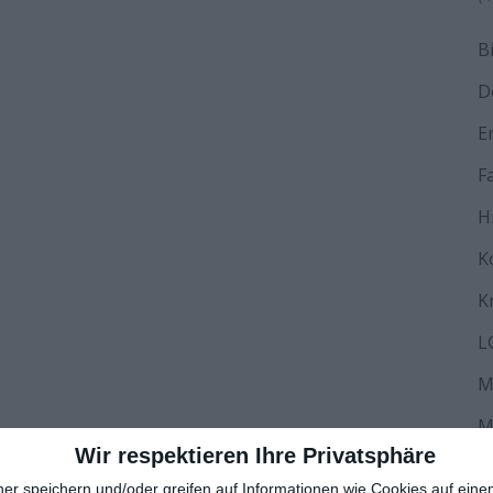
B
D
E
F
H
K
K
L
M
M
Wir respektieren Ihre Privatsphäre
N
ner speichern und/oder greifen auf Informationen wie Cookies auf ein