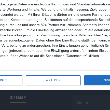
R
nbezogene Daten wie eindeutige Kennungen und Standardinformatione
sierte Werbung und Inhalte, Werbung und Inhaltsmessung, Zielgruppen
R
gesendet werden.
Mit Ihrer Erlaubnis dürfen wir und unsere Partner ü
n und Kenndaten abfragen. Sie können auf die entsprechende Schaltfl
S
ung durch uns und unsere 824 Partner zuzustimmen. Alternativ können 
fläche klicken, um die Einwilligung abzulehnen oder um auf detailliert
S
Ihre Einstellungen vor der Zustimmung zu ändern.
Bitte beachten Sie, 
r personenbezogener Daten ohne Ihre Einwilligung stattfinden kann, 
S
 Verarbeitung zu widersprechen. Ihre Einstellungen gelten lediglich für
S
ungen jederzeit ändern oder Ihre Einwilligung widerrufen, indem Sie zu
en auf der Webseite auf die Schaltfläche "Datenschutz" klicken.
W
ONEN
ABLEHNEN
ZUS
SITEMAP