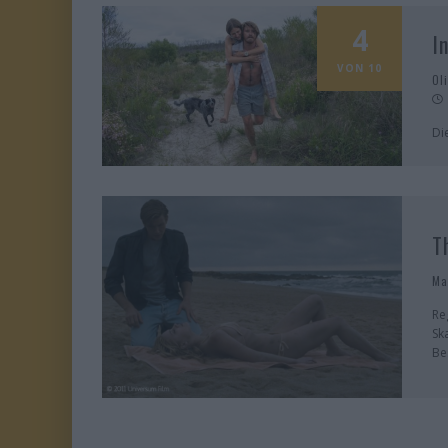
4
I
VON 10
Ol
Di
T
Ma
Re
Sk
Be