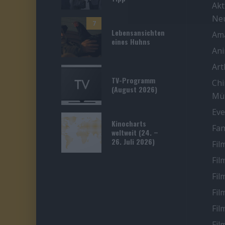
Akt
Ne
7
Lebensansichten
Ama
eines Huhns
An
Ar
TV-Programm
Chi
(August 2026)
Mü
Eve
Kinocharts
Fan
weltweit (24. –
26. Juli 2026)
Fil
Fil
Fil
Fil
Fil
Fil