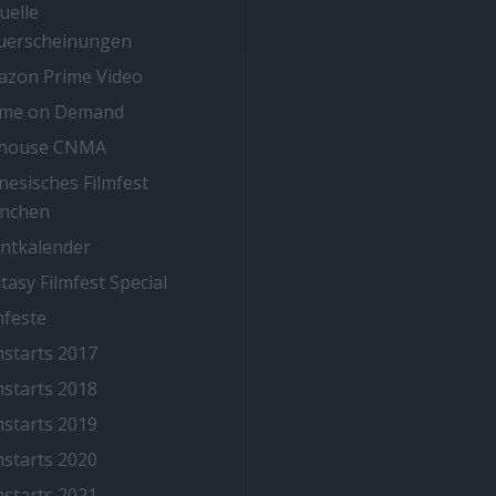
uelle
uerscheinungen
zon Prime Video
ime on Demand
thouse CNMA
nesisches Filmfest
nchen
ntkalender
tasy Filmfest Special
mfeste
mstarts 2017
mstarts 2018
mstarts 2019
mstarts 2020
mstarts 2021