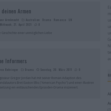
E
n deinen Armen
m
u
iver Armknecht
Australien
Drama
Romanze
UK
Mittwoch, 21. April 2021
0
u
u
e Geschichte einer unmöglichen Liebe
G
N
t
a
he Informers
rco Behringer
Drama
Sonntag, 20. März 2011
0
G
gisseur Gregor Jordan hat mit seiner Roman-Adaption des
andalautors Bret Easton Ellis ("American Psycho") und einer illustren
setzung ein enttäuschendes Episoden-Drama inszeniert.
A
A
(1