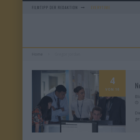
FILMTIPP DER REDAKTION
EVERYTIME
WHAM! – 10 DAYS IN CHIN
IM SPIEGEL MEINER MUTTE
DUELL IN DER SONNE
Home
Gregor Jordan
4
N
VON 10
Ol
Di
ge