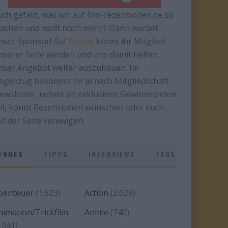
uch gefällt, was wir auf film-rezensionen.de so
achen und wollt noch mehr? Dann werdet
nser Sponsor! Auf
Steady
könnt ihr Mitglied
nserer Seite werden und uns damit helfen,
nser Angebot weiter auszubauen. Im
egenzug bekommt ihr je nach Mitgliedschaft
ewsletter, nehmt an exklusiven Gewinnspielen
eil, könnt Rezensionen wünschen oder euch
uf der Seite verewigen.
ENRES
TIPPS
INTERVIEWS
TAGS
benteuer
(1.623)
Action
(2.028)
nimation/Trickfilm
Anime
(740)
.941)