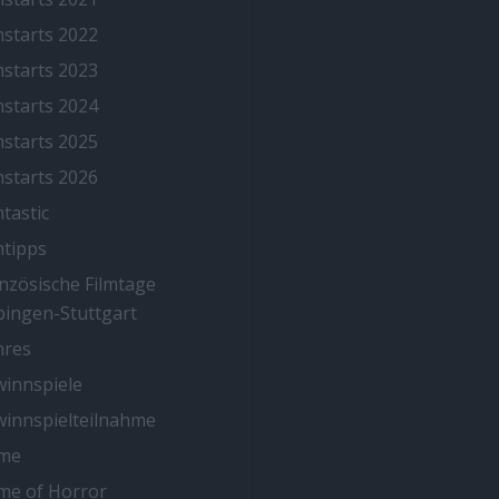
mstarts 2022
mstarts 2023
mstarts 2024
mstarts 2025
mstarts 2026
mtastic
mtipps
nzösische Filmtage
ingen-Stuttgart
nres
innspiele
innspielteilnahme
me
me of Horror