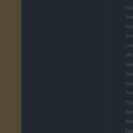
Im
Int
Kin
Kon
Lin
MU
Net
Neu
Ne
Por
Pri
Ra
Re
Spa