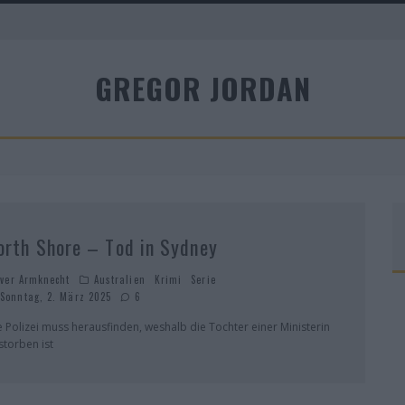
A
GREGOR JORDAN
R
orth Shore – Tod in Sydney
iver Armknecht
Australien
Krimi
Serie
Sonntag, 2. März 2025
6
e Polizei muss herausfinden, weshalb die Tochter einer Ministerin
storben ist