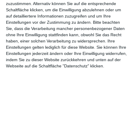
zuzustimmen. Alternativ können Sie auf die entsprechende
Schaltfläche klicken, um die Einwilligung abzulehnen oder um
auf detailliertere Informationen zuzugreifen und um Ihre
Einstellungen vor der Zustimmung zu ändern.
Bitte beachten
Sie, dass die Verarbeitung mancher personenbezogener Daten
ohne Ihre Einwilligung stattfinden kann, obwohl Sie das Recht
Euch gefällt, was wir auf film-rezensionen.de so machen und
haben, einer solchen Verarbeitung zu widersprechen. Ihre
wollt noch mehr? Dann werdet unser Sponsor! Auf
Steady
könnt
Einstellungen gelten lediglich für diese Website. Sie können Ihre
ihr Mitglied unserer Seite werden und uns damit helfen, unser
Einstellungen jederzeit ändern oder Ihre Einwilligung widerrufen,
indem Sie zu dieser Website zurückkehren und unten auf der
Angebot weiter auszubauen. Im Gegenzug bekommt ihr je nach
Webseite auf die Schaltfläche "Datenschutz" klicken.
Mitgliedschaft Newsletter, nehmt an exklusiven Gewinnspielen
teil, könnt Rezensionen wünschen oder euch auf der Seite
verewigen.
GENRES
TIPPS
INTERVIEWS
TAGS
Abenteuer
(1.622)
Action
(2.028)
Animation/Trickfilm
(1.941)
Anime
(740)