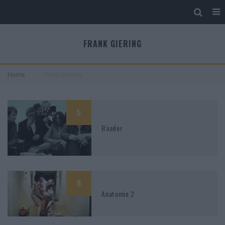
FRANK GIERING
Home
Frank Giering
5
Baader
8
Anatomie 2