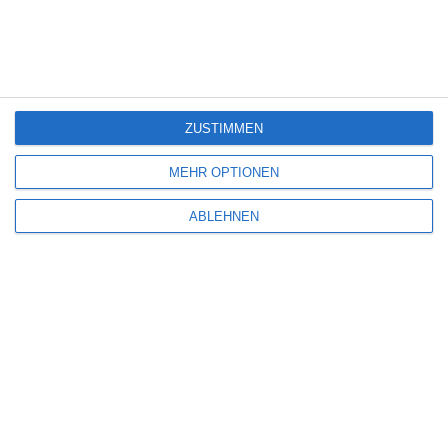
Die Chefin: Deadline
4
Servus Eddie: Spätes Glück
ZUSTIMMEN
7
MEHR OPTIONEN
The Bombing of Pan Am 103
ABLEHNEN
SITEMAP
Aktuelle Neuerscheinungen
Amazon Prime Video