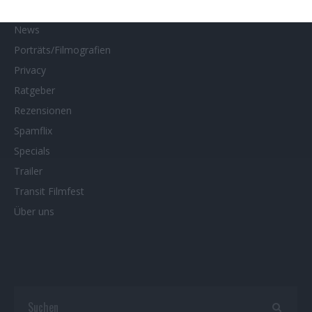
Neueste Reviews
News
Porträts/Filmografien
Privacy
Ratgeber
Rezensionen
Spamflix
Specials
Trailer
Transit Filmfest
Über uns